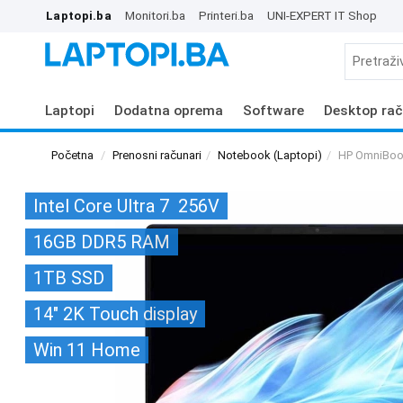
Laptopi.ba
Monitori.ba
Printeri.ba
UNI-EXPERT IT Shop
Laptopi
Dodatna oprema
Software
Desktop rač
Početna
Prenosni računari
Notebook (Laptopi)
HP OmniBoo
Intel Core Ultra 7 256V
16GB DDR5 RAM
1TB SSD
14" 2K Touch display
Win 11 Home