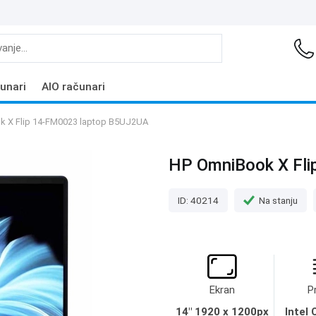
unari
AIO računari
k X Flip 14-FM0023 laptop B5UJ2UA
HP OmniBook X Fl
ID: 40214
Na stanju
Ekran
P
14" 1920 x 1200px
Intel 