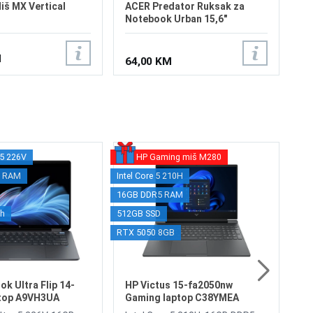
iš MX Vertical
ACER Predator Ruksak za
Notebook Urban 15,6"
M
64,00 KM
a 5 226V
HP Gaming miš M280
AMD 
AC
x RAM
Intel Core 5 210H
16G
A
16GB DDR5 RAM
512G
AM
ch
512GB SSD
RTX 
RA
Ge
RTX 5050 8GB
16" 
19
Win
We
2.
Bl
2.
3.
k Ultra Flip 14-
HP Victus 15-fa2050nw
Au
ptop A9VH3UA
Gaming laptop C38YMEA
Ba