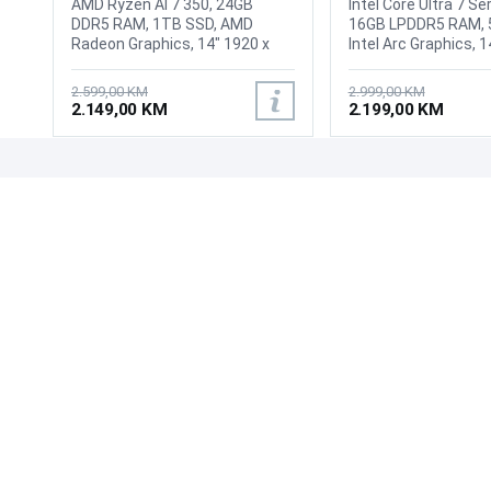
AMD Ryzen AI 7 350, 24GB
Intel Core Ultra 7 Se
DDR5 RAM, 1TB SSD, AMD
16GB LPDDR5 RAM, 
Radeon Graphics, 14" 1920 x
Intel Arc Graphics, 1
1200 2K, Touchscreen, IPS,
1200 OLED Touchsc
WebCamera 5MP IR camera
display, 1080p Full H
2.599,00 KM
2.999,00 KM
with temporal noise reduction,
webcam, Wi-Fi 7 2x2
2.149,00 KM
2.199,00 KM
WiFi 6E, Bluetooth 5.4, 1X USB
Bluetooth 5.4, 1x US
Type-A 10Gbps signaling rate, 1
Type-A, 2x Thunderb
x USB-C 4, 1 x USB-C 3.1, 2 x
HDMI 2.1 TMDS, Au
USB-A 3.1, 1 x HDMI 2.1, 1X
Jack, Battery: 75Wh
UPOZNAJTE NAS
POSLOVANJE
Combo headphone/mic port,
Lokalizacija: US -
Battery: 4-cell, 68 Wh Li-ion
Internacionalna, Tež
O nama
Uslovi poslovanja
polymer, Tastatura: US-
Pozadinsko osvjetlje
Prodajna mjesta
Načini plaćanja
Internacionalna sa
Keyboard, Boja: Siv
Kontaktirajte nas
Sigurnost plaćanja
osvjetljenjem, Težina: 1.89kg,
11 Home
Boja: Siva, Windows 11 Home
Zašto kupiti od nas?
Načini dostave
NAČINI PLAĆANJA