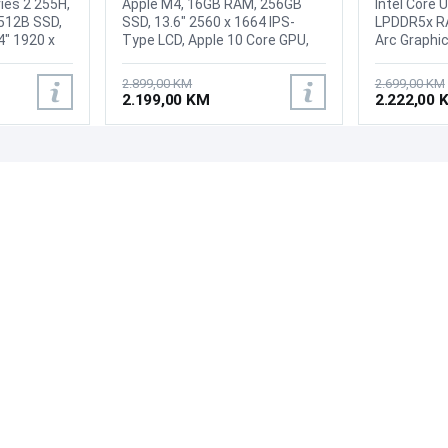
ries 2 255H,
Apple M4, 16GB RAM, 256GB
Intel Core 
512B SSD,
SSD, 13.6" 2560 x 1664 IPS-
LPDDR5x RA
4" 1920 x
Type LCD, Apple 10 Core GPU,
Arc Graphic
reen
WebCam: User-Facing: 12 MP
OLED, 120Hz
D IR
(1080p), Wi-Fi 6E with MU-MIMO
Touchscree
2.899,00 KM
2.699,00 KM
 AX &
Support, Bluetooth 5.3, 2x USB-
WebCamera
2.199,00 KM
2.222,00 
B 3.2 Gen 1
C (Thunderbolt 4) / Supports
with tempor
olt 4, 1x
Video Alt Mode and Power
and integra
dio Combo
Delivery, 1x 3.5 mm Headphone
microphones
,
Output, Built-In Chiclet-Style
Bluetooth 5
PODRŠKA
PRATI NAS
Keyboard with Backlight, Force
/ USB‑C, 1
ina: 1.31kg,
Touch Trackpad, Fingerprint
(10 Gbps), 
Česta pitanja?
nje: Backlit
Reader, Battery: 53.8 Wh
1x3.5 mm c
Reklamacije i povrati
a, Windows
Lithium-Ion Polymer (LiPo),
Battery: 3-c
Servis
Težina: 1.24kg, Boja: Siva,
polymer, Fi
macOS
Tastatura:
sa osvjetlj
1.34kg, Boj
Home