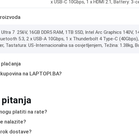
x USB-C 10Gbps, 1 x HDMI 2.1, Battery: 3-ce
roizvoda
e Ultra 7 256V, 16GB DDR5 RAM, 1TB SSD, Intel Arc Graphics 140V, 
Bluetooth 5.3, 2 x USB-A 10Gbps, 1 x Thunderbolt 4 Type-C (40Gbps), 
er, Tastatura: US-Internacionalna sa osvjetljenjem, Težina: 1.38kg,
 plaćanja
 kupovina na LAPTOPI.BA?
 pitanja
ogu platiti na rate?
e nalazite?
e rok dostave?