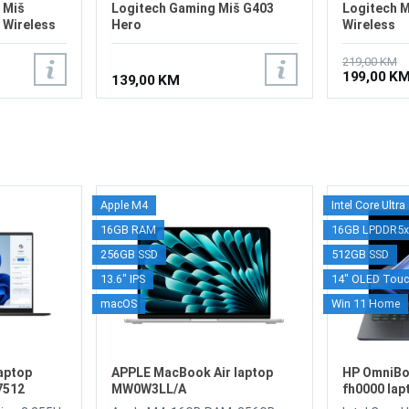
 Miš
Logitech Gaming Miš G403
Logitech M
 Wireless
Hero
Wireless
219,00 KM
199,00 K
139,00 KM
Apple M4
Intel Core Ultr
16GB RAM
16GB LPDDR5
256GB SSD
512GB SSD
13.6" IPS
14" OLED Tou
macOS
Win 11 Home
aptop
APPLE MacBook Air laptop
HP OmniBoo
7512
MW0W3LL/A
fh0000 la