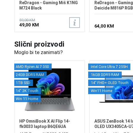
ReDragon - Gaming Miš K1NG
ReDragon - Gaming
M724 Black
Deicide M816P RGB
59,00 KM
49,00 KM
64,00 KM
Slični proizvodi
Moglo bi te zanimati?
AMD Ryzen AI 7 350
Intel Core Ultra 7 255H
24GB DDR5 RAM
16GB DDR5 RAM
1TB SSD
14" FHD+ OLED Touch
14" 2K Touch
Win11 Home
Win 11 Home
HP OmniBook X AI Flip 14-
ASUS ZenBook 14 l
fk0033 laptop B6QE6UA
OLED UX3405CA-U