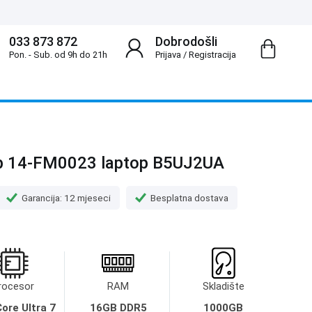
033 873 872
Dobrodošli
Pon. - Sub. od 9h do 21h
Prijava
/
Registracija
ip 14-FM0023 laptop B5UJ2UA
Garancija: 12 mjeseci
Besplatna dostava
rocesor
RAM
Skladište
Core Ultra 7
16GB DDR5
1000GB