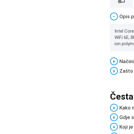
−
Opis p
Intel Cor
WiFi 6E, 
ion polym
+
Načini
+
Zašto
Česta
+
Kako m
+
Gdje s
+
Koji j