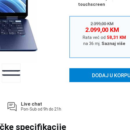
touchscreen
2.399,00 KM
2.099,00 KM
Rata već od
58,31 KM
na 36 mj.
Saznaj više
DODAJ U KORP
Live chat
Pon-Sub od 9h do 21h
čke specifikacije