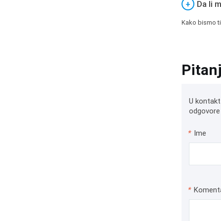
+
Da li 
Kako bismo ti
Pitan
U kontakt
odgovore 
*
Ime
*
Koment