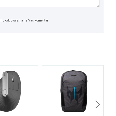
 svrhu odgovaranja na Vaš komentar
XO
Bl
34
3