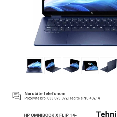
Naručite telefonom
Pozovite broj
033 873 872
i recite šifru
40214
Tehni
HP OMNIBOOK X FLIP 14-