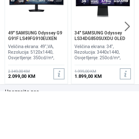
49" SAMSUNG Odyssey G9
34" SAMSUNG Odyssey
G91F LS49FG910EUXEN
LS34DG850SUXDU OLED
144Hz Gaming Curved
G8 175Hz Gaming Curved
Veličina ekrana: 49",VA,
Veličina ekrana: 34",
Display
Display
Rezolucija: 5120x1440,
Rezolucija: 3440x1440,
Osvjetljenje: 350cd/m²,
Osvjetljenje: 250cd/m²,
Vrijeme odziva:1ms,
Vrijeme odziva: 0,03ms,
Osvježenje: 144Hz, AMD
Osvježenje: 175Hz, AMD
2.349,00 KM
1.999,00 KM
FreeSync Premium Pro,
FreeSync Premium,
2.099,00 KM
1.899,00 KM
Priključci: 2xHDMI 2.1,
Wireless LAN, Bluetooth ,
DisplayPort, 2xUSB 3.2, USB-
Priključci: 2xHDMI,
Upoznajte nas
B
DisplayPort, 2xUSB 3.0,
Zvučnici:Adaptive Sound
Poslovanje
Podrška
NAČINI PLAĆANJA