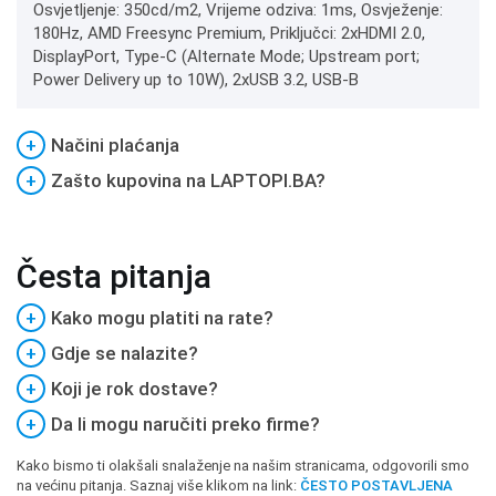
Osvjetljenje: 350cd/m2, Vrijeme odziva: 1ms, Osvježenje:
180Hz, AMD Freesync Premium, Priključci: 2xHDMI 2.0,
DisplayPort, Type-C (Alternate Mode; Upstream port;
Power Delivery up to 10W), 2xUSB 3.2, USB-B
+
Načini plaćanja
+
Zašto kupovina na LAPTOPI.BA?
Česta pitanja
+
Kako mogu platiti na rate?
+
Gdje se nalazite?
+
Koji je rok dostave?
+
Da li mogu naručiti preko firme?
Kako bismo ti olakšali snalaženje na našim stranicama, odgovorili smo
na većinu pitanja. Saznaj više klikom na link:
ČESTO POSTAVLJENA