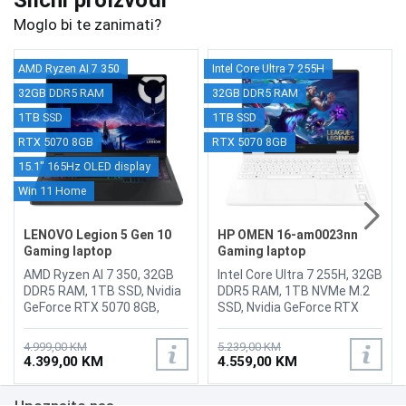
Slični proizvodi
Moglo bi te zanimati?
AMD Ryzen AI 7 350
Intel Core Ultra 7 255H
32GB DDR5 RAM
32GB DDR5 RAM
1TB SSD
1TB SSD
RTX 5070 8GB
RTX 5070 8GB
15.1" 165Hz OLED display
Win 11 Home
LENOVO Legion 5 Gen 10
HP OMEN 16-am0023nn
Gaming laptop
Gaming laptop
83F1CTO1WW/1TB
C8NK4EA/32GB
AMD Ryzen AI 7 350, 32GB
Intel Core Ultra 7 255H, 32GB
DDR5 RAM, 1TB SSD, Nvidia
DDR5 RAM, 1TB NVMe M.2
GeForce RTX 5070 8GB,
SSD, Nvidia GeForce RTX
15.1" WQXGA 2560x1600
5070 8GB, 16" 1920 x 1200
OLED 165Hz display,
144Hz IPS display (anti-
4.999,00 KM
5.239,00 KM
Webcam 1080p IR webcam
glare, 300 nits), WebCam
4.399,00 KM
4.559,00 KM
E-Shutter privacy switch,
1080p, LAN, WiFi 6E,
Wi-Fi7, Bluetooth 5.4, LAN, 2
Bluetooth 5.3, HDMI 2.1, USB
Upoznajte nas
x USB-A (USB 5Gbps), 1x
Type-A 10Gbps, 2 USB