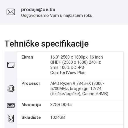
prodaja@ue.ba
Odgovorićemo Vam u najkraćem roku
Tehničke specifikacije
Ekran
16.0" 2560 x 1600px, 16 inch
QHD+ (2560 x 1600) 240Hz
3ms 100% DCI-P3
ComfortView Plus
Procesor
AMD Ryzen 9 7845HX (3000-
5200MHz, broj jezgri: 12/24
(fizičke/logičke), Cache: 64MB)
Memorija
32GB DDR5
Skladište
1024GB