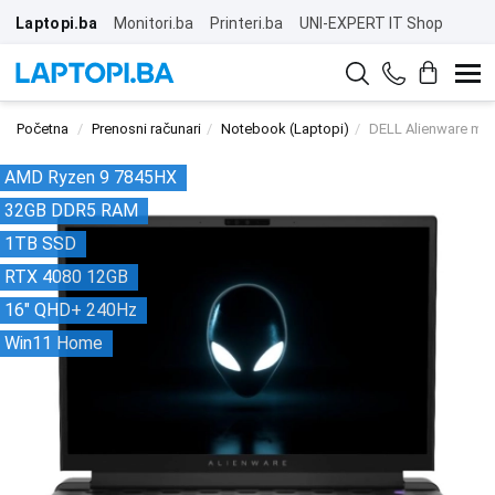
Laptopi.ba
Monitori.ba
Printeri.ba
UNI-EXPERT IT Shop
Početna
Prenosni računari
Notebook (Laptopi)
DELL Alienware m
AMD Ryzen 9 7845HX
32GB DDR5 RAM
1TB SSD
RTX 4080 12GB
16" QHD+ 240Hz
Win11 Home