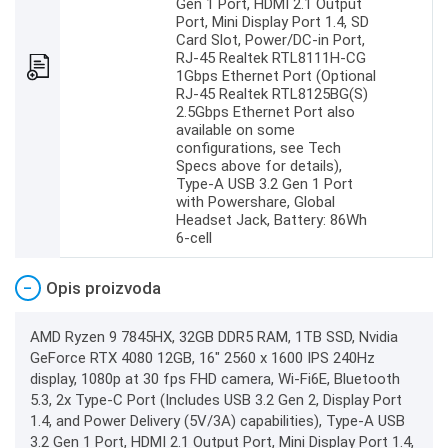
Gen 1 Port, HDMI 2.1 Output
Port, Mini Display Port 1.4, SD
Card Slot, Power/DC-in Port,
RJ-45 Realtek RTL8111H-CG
1Gbps Ethernet Port (Optional
RJ-45 Realtek RTL8125BG(S)
2.5Gbps Ethernet Port also
available on some
configurations, see Tech
Specs above for details),
Type-A USB 3.2 Gen 1 Port
with Powershare, Global
Headset Jack, Battery: 86Wh
6-cell
−
Opis proizvoda
AMD Ryzen 9 7845HX, 32GB DDR5 RAM, 1TB SSD, Nvidia
GeForce RTX 4080 12GB, 16" 2560 x 1600 IPS 240Hz
display, 1080p at 30 fps FHD camera, Wi-Fi6E, Bluetooth
5.3, 2x Type-C Port (Includes USB 3.2 Gen 2, Display Port
1.4, and Power Delivery (5V/3A) capabilities), Type-A USB
3.2 Gen 1 Port, HDMI 2.1 Output Port, Mini Display Port 1.4,