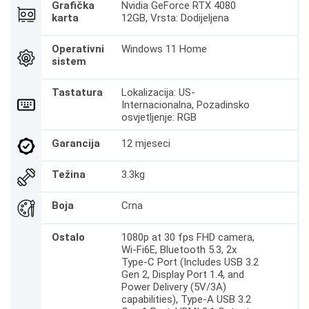
Grafička
Nvidia GeForce RTX 4080
karta
12GB, Vrsta: Dodijeljena
Operativni
Windows 11 Home
sistem
Tastatura
Lokalizacija: US-
Internacionalna, Pozadinsko
osvjetljenje: RGB
Garancija
12 mjeseci
Težina
3.3kg
Boja
Crna
Ostalo
1080p at 30 fps FHD camera,
Wi-Fi6E, Bluetooth 5.3, 2x
Type-C Port (Includes USB 3.2
Gen 2, Display Port 1.4, and
Power Delivery (5V/3A)
capabilities), Type-A USB 3.2