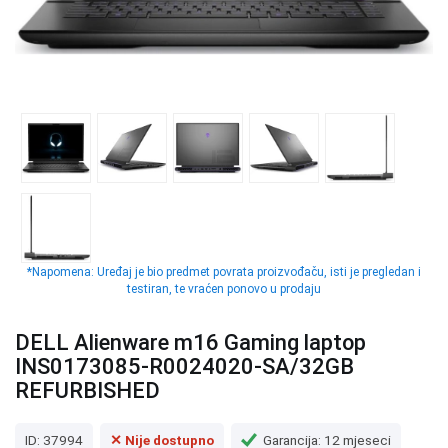
*Napomena: Uređaj je bio predmet povrata proizvođaču, isti je pregledan i
testiran, te vraćen ponovo u prodaju
DELL Alienware m16 Gaming laptop
INS0173085-R0024020-SA/32GB
REFURBISHED
ID: 37994
✕ Nije dostupno
Garancija: 12 mjeseci