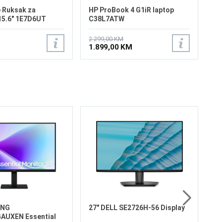
 Ruksak za
HP ProBook 4 G1iR laptop
15.6" 1E7D6UT
C38L7ATW
2.299,00 KM
1.899,00 KM
120
27
L
Di
Ve
Re
Os
od
12
29
Sa
2
UNG
27" DELL SE2726H-56 Display
AUXEN Essential