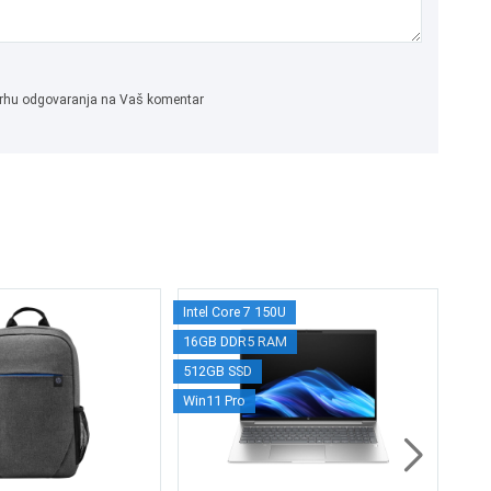
 svrhu odgovaranja na Vaš komentar
Intel Core 7 150U
AMD 
HP
16GB DDR5 RAM
16G
A
512GB SSD
512G
Win11 Pro
17.3
1.
1.
Win 