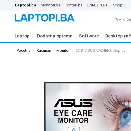
Laptopi.ba
Monitori.ba
Printeri.ba
UNI-EXPERT IT Shop
Laptopi
Dodatna oprema
Software
Desktop rač
Početna
Računari
Monitori
23.8" ASUS VA24EHE Display