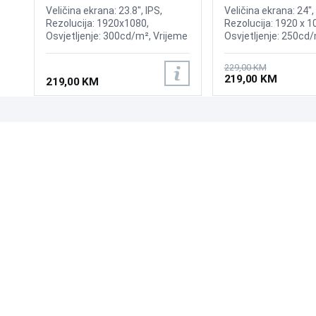
S30GD 100Hz Displ
Veličina ekrana: 23.8", IPS,
Veličina ekrana: 24", 
Rezolucija: 1920x1080,
Rezolucija: 1920 x 1
Osvjetljenje: 300cd/m², Vrijeme
Osvjetljenje: 250cd/
odziva: 4ms, Osvježenje:
odziva: 5ms, Osvjež
144Hz, Priključci: DP, HDMI
100Hz, Kontrast: 1.0
229,00 KM
Priključci: HDMI 1.4,
219,00 KM
219,00 KM
Speaker: No
UPOZNAJTE NAS
POSLOVANJE
O nama
Uslovi poslovanja
Prodajna mjesta
Načini plaćanja
Kontaktirajte nas
Sigurnost plaćanja
Zašto kupiti od nas?
Načini dostave
NAČINI PLAĆANJA