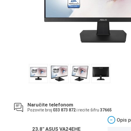
Naručite telefonom
Pozovite broj
033 873 872
i recite šifru
37665
−
Opis p
23.8" ASUS VA24EHE