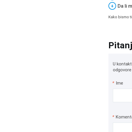
+
Da li 
Kako bismo ti
Pitan
U kontakt
odgovore 
*
Ime
*
Koment