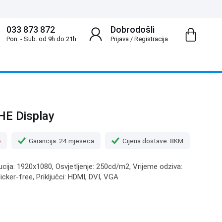
033 873 872
Dobrodošli
Pon. - Sub. od 9h do 21h
Prijava
/
Registracija
E Display
o
Garancija: 24 mjeseca
Cijena dostave: 8KM
lucija: 1920x1080, Osvjetljenje: 250cd/m2, Vrijeme odziva:
icker-free, Priključci: HDMI, DVI, VGA