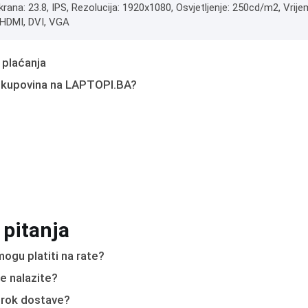
krana: 23.8, IPS, Rezolucija: 1920x1080, Osvjetljenje: 250cd/m2, Vrije
: HDMI, DVI, VGA
 plaćanja
 kupovina na LAPTOPI.BA?
 pitanja
ogu platiti na rate?
e nalazite?
e rok dostave?