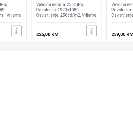
ay
S3 S32GF 1
IPS,
Veličina ekrana: 23.8",IPS,
Veličina ekr
080,
Rezolucija: 1920x1080,
Rezolucija:
m², Vrijeme
Osvjetljenje: 250cd/m2, Vrijeme
Osvjetljenj
enje:
odziva: 5ms, Osvježenje:
odziva: 5ms
00:1,
100Hz, Priključci: HDMI, VGA.
120Hz, Prik
 D-Sub,
225,00 KM
239,00 K
PODRŠKA
PRATI NAS
Česta pitanja?
Reklamacije i povrati
Servis