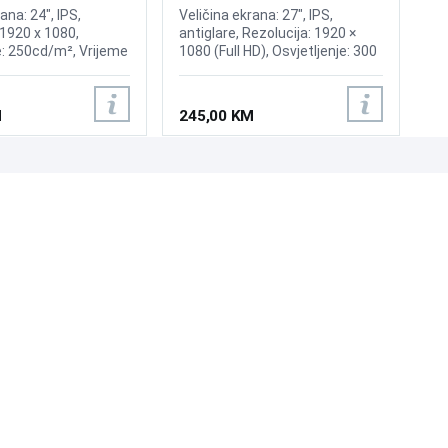
20Hz Display
ana: 24", IPS,
Veličina ekrana: 27", IPS,
 1920 x 1080,
antiglare, Rezolucija: 1920 ×
e: 250cd/m², Vrijeme
1080 (Full HD), Osvjetljenje: 300
, Osvježenje:
cd/m², Vrijeme odziva: 1 ms
ljučci: 2xHDMI
(MPRT), Osvježenje: 144 Hz,
AMD FreeSync, Priključci: 2×
M
245,00 KM
HDMI, VESA 100 × 100 mm,
mogućnost nagiba ekrana
(Tilt), tehnologija za zaštitu
očiju (Low Blue Light)
UNI-EXPERT D.O.O.
Adresa: Branislava Nušića 162, Sarajevo, 71000, BiH
Kontakt: 033 873 872
Email: prodaja@laptopi.ba
ID: 4245018500008
PDV: 245018500008