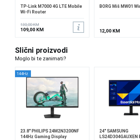
TP-Link M7000 4G LTE Mobile
BORG Miš MW01 Wi
Wi-Fi Router
130,00 KM
109,00 KM
12,00 KM
Slični proizvodi
Moglo bi te zanimati?
144Hz
23.8" PHILIPS 24M2N3200NF
24" SAMSUNG
144Hz Gaming Display
LS24D304GAUXEN E