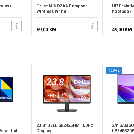
reless
Trust Miš OZAA Compact
HP Prelude
Wireless White
notebook 
69,00 KM
49,00 KM
120Hz
23.8" DELL SE2425HM 100Hz
24" SAMS
ssential
Display
LS24F320G