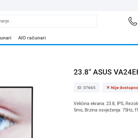
unari
AIO računari
23.8" ASUS VA24EH
ID: 37665
✕ Nije dostupn
Veličina ekrana: 23.8, IPS, Rezo
5ms, Brzina osvježenja: 75Hz, Fl