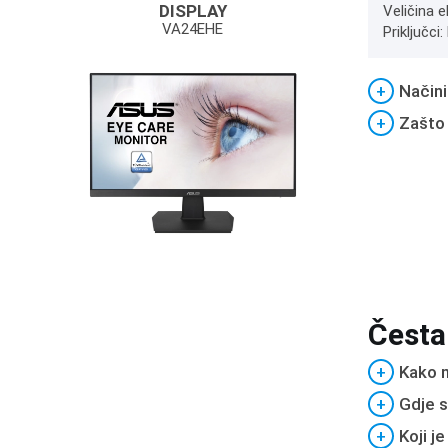
DISPLAY
Veličina e
VA24EHE
Priključci
+
Načini
+
Zašto
Česta
+
Kako m
+
Gdje s
+
Koji j