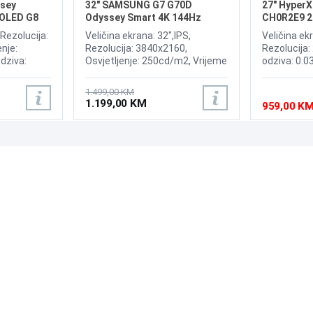
sey
32" SAMSUNG G7 G70D
27" Hyper
OLED G8
Odyssey Smart 4K 144Hz
CH0R2E9 2
ed Display
Display
Display
 Rezolucija:
Veličina ekrana: 32",IPS,
Veličina ek
nje:
Rezolucija: 3840x2160,
Rezolucija:
dziva:
Osvjetljenje: 250cd/m2, Vrijeme
odziva: 0.0
 175Hz,
odziva: 1ms, Osvježenje:
240Hz, Kont
ium,
144Hz, AMD FreeSync
Brightness:
1.499,00 KM
oth ,
Premium, Windows 11
Sync, NVID
1.199,00 KM
959,00 K
isplayPort,
compatible,OS: Tizen, Wireless,
OLED Core P
:Adaptive
Bluetooth, Priključci: 2xHDMI
2xHDMI 2.1,
2.1, DisplayPort, 2x USB 3.0,
USB-B, RJ-45, Zvučnici: 10W
PODRŠKA
PRATI NAS
Česta pitanja?
Reklamacije i povrati
Servis