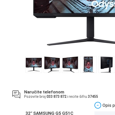
Naručite telefonom
Pozovite broj
033 873 872
i recite šifru
37455
−
Opis p
32" SAMSUNG G5 G51C