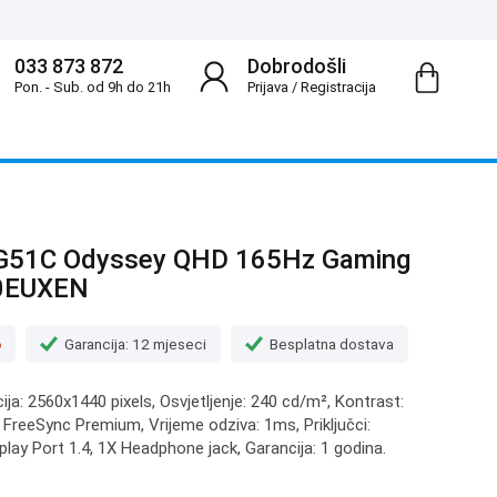
033 873 872
Dobrodošli
Pon. - Sub. od 9h do 21h
Prijava
/
Registracija
G51C Odyssey QHD 165Hz Gaming
10EUXEN
o
Garancija: 12 mjeseci
Besplatna dostava
cija: 2560x1440 pixels, Osvjetljenje: 240 cd/m², Kontrast:
FreeSync Premium, Vrijeme odziva: 1ms, Priključci:
play Port 1.4, 1X Headphone jack, Garancija: 1 godina.