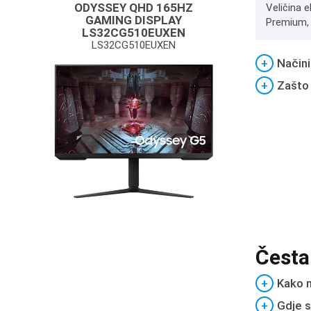
ODYSSEY QHD 165HZ
Veličina e
GAMING DISPLAY
Premium, V
LS32CG510EUXEN
LS32CG510EUXEN
+
Načini
+
Zašto
Česta
+
Kako m
+
Gdje s