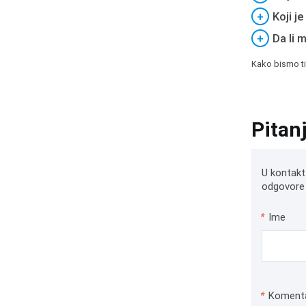
+
Koji j
+
Da li 
Kako bismo ti
Pitan
U kontakt
odgovore 
*
Ime
*
Koment