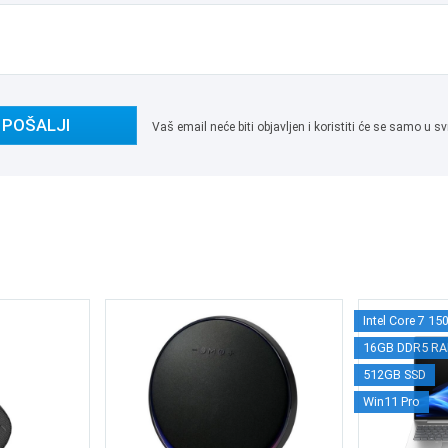
POŠALJI
Vaš email neće biti objavljen i koristiti će se samo u
Intel Core 7 15
16GB DDR5 R
512GB SSD
Win11 Pro