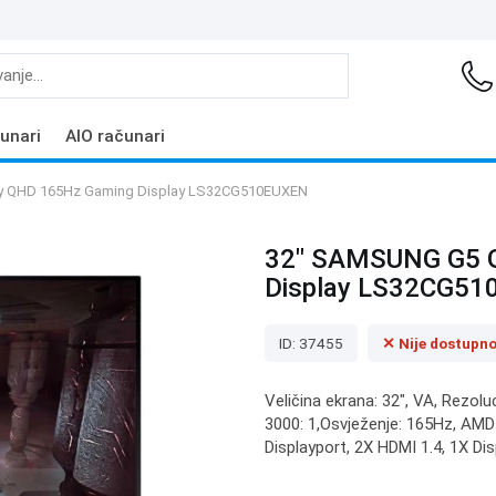
unari
AIO računari
 QHD 165Hz Gaming Display LS32CG510EUXEN
32" SAMSUNG G5 
Display LS32CG5
ID: 37455
✕ Nije dostupn
Veličina ekrana: 32", VA, Rezolu
3000: 1,Osvježenje: 165Hz, AMD 
Displayport, 2X HDMI 1.4, 1X Dis