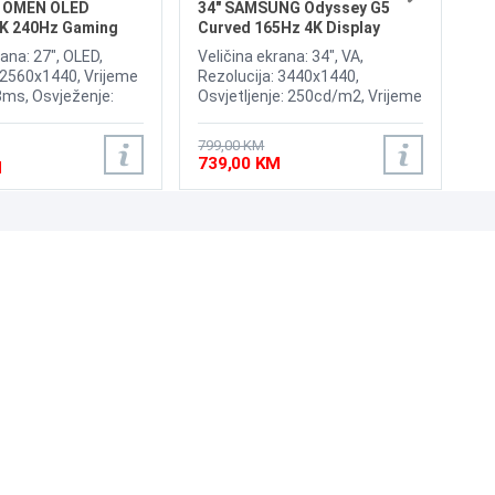
HD
X OMEN OLED
34" SAMSUNG Odyssey G5
K 240Hz Gaming
Curved 165Hz 4K Display
LC34G55TWWPXEN
rana: 27", OLED,
Veličina ekrana: 34", VA,
 2560x1440, Vrijeme
Rezolucija: 3440x1440,
3ms, Osvježenje:
Osvjetljenje: 250cd/m2, Vrijeme
rast: 1,500,000:1,
odziva: 1ms, Osvježenje:
 200nits, Adaptive
165Hz, AMD FreeSync
799,00 KM
IA G-Sync, HyperX
Premium, Priključci: HDMI,
739,00 KM
M
rotect, Priključci:
DisplayPort
 DisplayPort 1.4
UNI-EXPERT D.O.O.
Adresa: Branislava Nušića 162, Sarajevo, 71000, BiH
Kontakt: 033 873 872
Email: prodaja@laptopi.ba
ID: 4245018500008
PDV: 245018500008