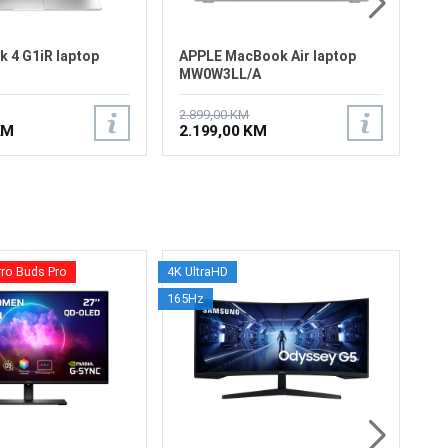
 4 G1iR laptop
APPLE MacBook Air laptop
MW0W3LL/A
2.899,00 KM
KM
2.199,00 KM
rro Buds Pro
4K UltraHD
32
165Hz
S7
Ve
Re
Os
Os
Fr
Vr
6