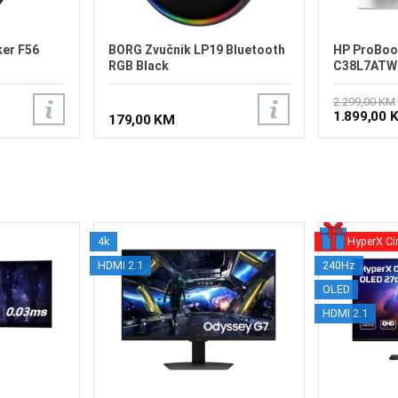
ker F56
BORG Zvučnik LP19 Bluetooth
HP ProBook
RGB Black
C38L7ATW
2.299,00 KM
1.899,00 
179,00 KM
4k
HyperX Ci
HDMI 2.1
240Hz
OLED
HDMI 2.1