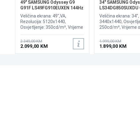
49" SAMSUNG Odyssey G9
34" SAMSUNG Odys
G91F LS49FG910EUXEN 144Hz
LS34DG850SUXDU 
Gaming Curved Display
175Hz Gaming Curv
Veličina ekrana: 49",VA,
Veličina ekrana: 34",
Rezolucija: 5120x1440,
3440x1440, Osvjetlje
Osvjetljenje: 350cd/m², Vrijeme
250cd/m², Vrijeme o
odziva:1ms, Osvježenje: 144Hz,
0,03ms, Osvježenje:
AMD FreeSync Premium Pro,
AMD FreeSync Prem
2.349,00 KM
1.999,00 KM
Priključci: 2xHDMI 2.1,
Wireless LAN, Blueto
2.099,00 KM
1.899,00 KM
DisplayPort, 2xUSB 3.2, USB-B
Priključci: 2xHDMI, D
2xUSB 3.0, Zvučnici
Sound
UPOZNAJTE NAS
POSLOVANJE
O nama
Uslovi poslovanja
Prodajna mjesta
Načini plaćanja
Kontaktirajte nas
Sigurnost plaćanja
Zašto kupiti od nas?
Načini dostave
NAČINI PLAĆANJA