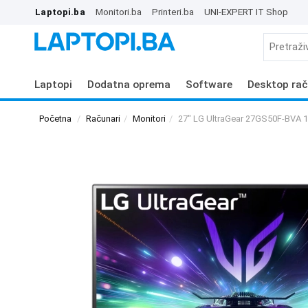
Laptopi.ba
Monitori.ba
Printeri.ba
UNI-EXPERT IT Shop
Laptopi
Dodatna oprema
Software
Desktop rač
Početna
Računari
Monitori
27" LG UltraGear 27GS50F-BVA 