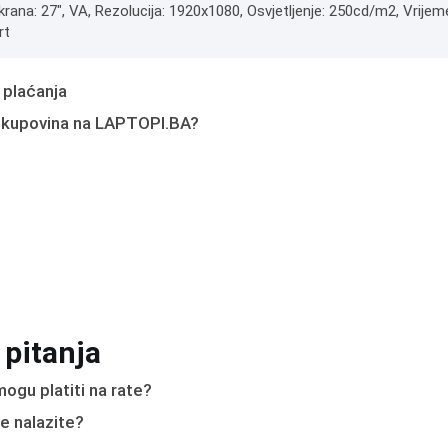
krana: 27", VA, Rezolucija: 1920x1080, Osvjetljenje: 250cd/m2, Vrijem
rt
 plaćanja
 kupovina na LAPTOPI.BA?
 pitanja
ogu platiti na rate?
e nalazite?