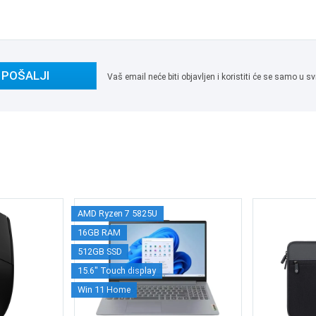
POŠALJI
Vaš email neće biti objavljen i koristiti će se samo u
AMD Ryzen 7 5825U
16GB RAM
512GB SSD
15.6" Touch display
Win 11 Home