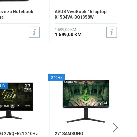
eve za Notebook
ASUS VivoBook 15 laptop
na
X1504VA-BQ1358W
1.699,00 KM
1.599,00 KM
240Hz
2
QHD
L
16
Ve
Re
Os
od
16
47
Pr
4
Di
AG 275QFE21 210Hz
27" SAMSUNG