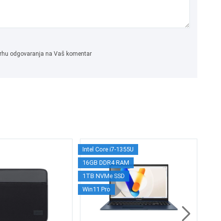
 svrhu odgovaranja na Vaš komentar
Intel Core i7-1355U
Intel
HP
16GB DDR4 RAM
16G
FM
1TB NVMe SSD
1TB 
Win11 Pro
14" 
2.
2.
Win 