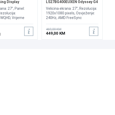
ng Display
LS27BG400EUXEN Odyssey G4
240Hz Display
ana: 27", Panel:
Velicina ekrana: 27", Rezolucija:
Rezolucija:
1920x1080 pixels, Osvježenje:
WQHD, Vrijeme
240Hz, AMD FreeSync
ms, Osvježenje:
Premium, nVidia G-Sync,
 DsiplayHDR 400,
Osvjetljenje: 400 cd/m²,
469,00 KM
ync, Brightness: 300
Vrijeme odziva: 1ms, Priključci:
449,00 KM
M
ljučci: 2xHDMI 2.0b,
2xHDMI, Displayport 1.2
UNI-EXPERT D.O.O.
Adresa: Branislava Nušića 162, Sarajevo, 71000, BiH
Kontakt: 033 873 872
Email: prodaja@laptopi.ba
ID: 4245018500008
PDV: 245018500008