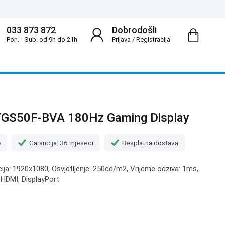
033 873 872
Dobrodošli
Pon. - Sub. od 9h do 21h
Prijava
/
Registracija
27GS50F-BVA 180Hz Gaming Display
o
Garancija: 36 mjeseci
Besplatna dostava
cija: 1920x1080, Osvjetljenje: 250cd/m2, Vrijeme odziva: 1ms,
x HDMI, DisplayPort