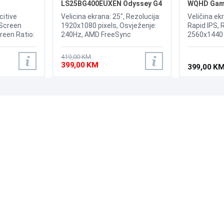
LS25BG400EUXEN Odyssey G4
WQHD Gami
240Hz Display
itive
Velicina ekrana: 25", Rezolucija:
Veličina ekr
 Screen
1920x1080 pixels, Osvježenje:
Rapid IPS, 
creen Ratio:
240Hz, AMD FreeSync
2560x1440 
Premium, nVidia G-Sync,
odziva: 0.5
ness:
Osvjetljenje: 400 cd/m²,
210Hz VESA
419,00 KM
um
Vrijeme odziva: 1ms, Priključci:
Adaptive-S
399,00 KM
399,00 K
8, Input
2xHDMI, Displayport
cd/m2, Prik
ut Signal:
1xDP 1.4a
terfaces:
rface, DC.
PODRŠKA
PRATI NAS
Česta pitanja?
Reklamacije i povrati
Servis