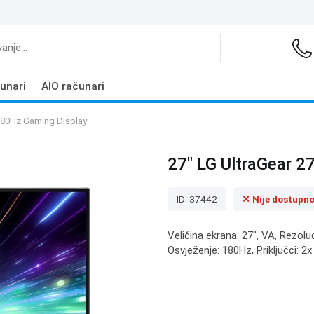
unari
AIO računari
180Hz Gaming Display
27" LG UltraGear 
ID: 37442
✕ Nije dostupn
Veličina ekrana: 27", VA, Rezolu
Osvježenje: 180Hz, Priključci: 2