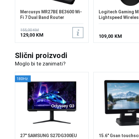
Mercusys MR27BE BE3600 Wi-
Logitech Gaming M
Fi 7 Dual Band Router
Lightspeed Wireles
155,00 KM
129,00 KM
109,00 KM
Slični proizvodi
Moglo bi te zanimati?
180Hz
27" SAMSUNG S27DG300EU
15.6" Gsan touchsc