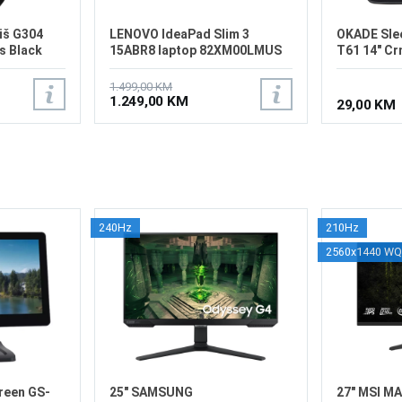
iš G304
LENOVO IdeaPad Slim 3
OKADE Sle
s Black
15ABR8 laptop 82XM00LMUS
T61 14" Cr
1.499,00 KM
1.249,00 KM
29,00 KM
240Hz
210Hz
2560x1440 W
reen GS-
25" SAMSUNG
27" MSI M