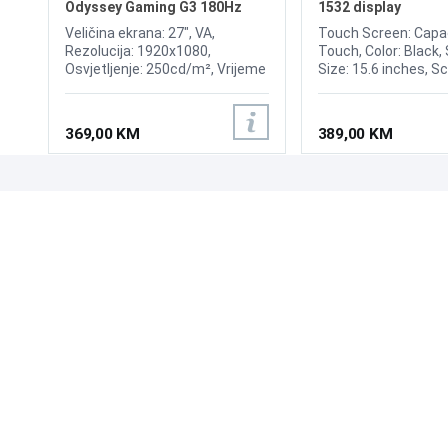
Odyssey Gaming G3 180Hz
1532 display
Display
Veličina ekrana: 27", VA,
Touch Screen: Capac
Rezolucija: 1920x1080,
Touch, Color: Black,
Osvjetljenje: 250cd/m², Vrijeme
Size: 15.6 inches, S
odziva: 1ms, Osvježenje:
4:3, Viewing Angle:
180Hz, FreeSync, Kontrast:
H150°/V130°, Bright
3.000:1, Priključci: HDMI 1.4,
300nits, OR (Optim
369,00 KM
389,00 KM
DisplayPort 1.4
Resolution): 1366*76
Power: 12V, 3.0A, Inp
RGB Analog, Input In
VGA, Multimedia inte
UPOZNAJTE NAS
POSLOVANJE
O nama
Uslovi poslovanja
Prodajna mjesta
Načini plaćanja
Kontaktirajte nas
Sigurnost plaćanja
Zašto kupiti od nas?
Načini dostave
NAČINI PLAĆANJA