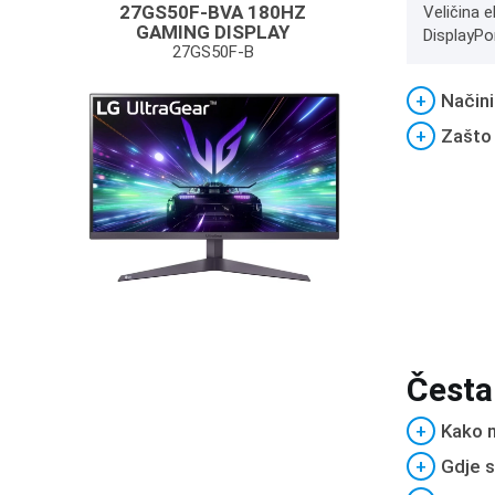
27GS50F-BVA 180HZ
Veličina e
GAMING DISPLAY
DisplayPo
27GS50F-B
+
Načini
+
Zašto
Česta
+
Kako m
+
Gdje s