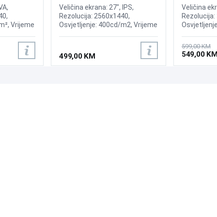
lay
VA,
Veličina ekrana: 27", IPS,
Veličina ekr
40,
Rezolucija: 2560x1440,
Rezolucija:
m², Vrijeme
Osvjetljenje: 400cd/m2, Vrijeme
Osvjetljenj
enje:
odziva:0.3ms MPRT (1ms GtG),
Osvježenje
nc Premium
Osvježenje: 240Hz, Adaptive
FreeSync, V
599,00 KM
Sync, G-SYNC, Priključci: HDMI
Priključci: 
549,00 K
499,00 KM
2x 2.0, DisplayPort 1.4,
Zvučnici:2x2W
PODRŠKA
PRATI NAS
Česta pitanja?
Reklamacije i povrati
Servis