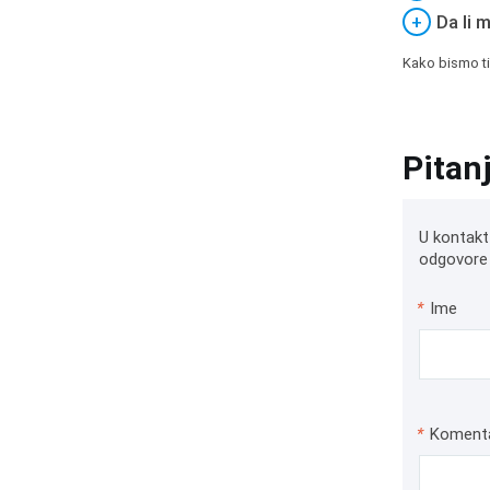
+
Da li 
Kako bismo ti
Pitan
U kontakt
odgovore 
*
Ime
*
Koment