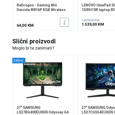
ReDragon - Gaming Miš
LENOVO IdeaPad Sl
Deicide M816P RGB Wireless
15IRH10R laptop 8
1.899,00 KM
1.539,00 KM
64,00 KM
Slični proizvodi
Moglo bi te zanimati?
240Hz
27" SAMSUNG
27" SAMSUNG Odys
LS27BG400EUXEN Odyssey G4
LS27CG554EUXEN 