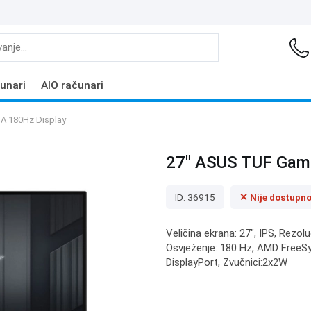
unari
AIO računari
A 180Hz Display
27" ASUS TUF Gam
ID: 36915
✕ Nije dostupn
Veličina ekrana: 27", IPS, Rezol
Osvježenje: 180 Hz, AMD FreeSy
DisplayPort, Zvučnici:2x2W