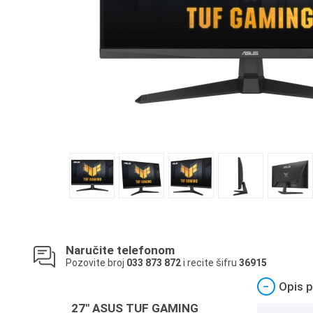
Naručite telefonom
Pozovite broj
033 873 872
i recite šifru
36915
−
Opis p
27" ASUS TUF GAMING