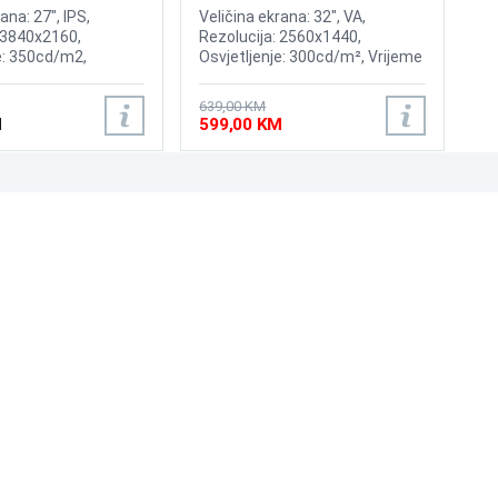
165Hz Gaming Curved Display
ana: 27", IPS,
Veličina ekrana: 32", VA,
 3840x2160,
Rezolucija: 2560x1440,
e: 350cd/m2,
Osvjetljenje: 300cd/m², Vrijeme
: 60Hz, AMD
odziva: 1ms, Osvježenje:
rijeme odziva: 5ms,
165Hz, HDR10, AMD FreeSync
639,00 KM
HDMI, Displayport
Premium Pro, 1000R Curvature,
M
599,00 KM
Priključci: HDMI, DisplayPort
UNI-EXPERT D.O.O.
Adresa: Branislava Nušića 162, Sarajevo, 71000, BiH
Kontakt: 033 873 872
Email: prodaja@laptopi.ba
ID: 4245018500008
PDV: 245018500008