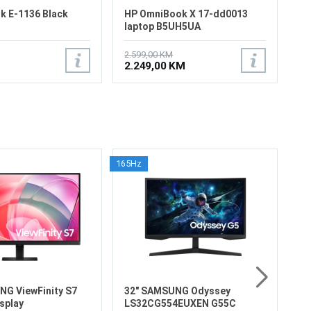
k E-1136 Black
HP OmniBook X 17-dd0013
laptop B5UH5UA
2.599,00 KM
2.249,00 KM
165Hz
3
4K
Ve
Re
Os
Ko
60
69
od
6
Di
NG ViewFinity S7
32" SAMSUNG Odyssey
splay
LS32CG554EUXEN G55C