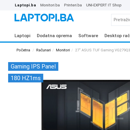
Laptopi.ba
Monitori.ba
Printeri.ba
UNI-EXPERT IT Shop
Laptopi
Dodatna oprema
Software
Desktop rač
Početna
Računari
Monitori
27" ASUS TUF Gaming VG279Q3
Gaming IPS Panel
180 HZ1ms