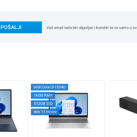
POŠALJI
Vaš email neće biti objavljen i koristiti će se samo u
Intel Core i5-1334U
16GB RAM
512GB SSD
Win 11 Home