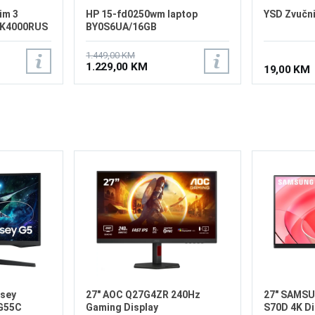
im 3
HP 15-fd0250wm laptop
YSD Zvučni
3K4000RUS
BY0S6UA/16GB
1.449,00 KM
1.229,00 KM
19,00 KM
sey
27" AOC Q27G4ZR 240Hz
27" SAMSU
G55C
Gaming Display
S70D 4K Di