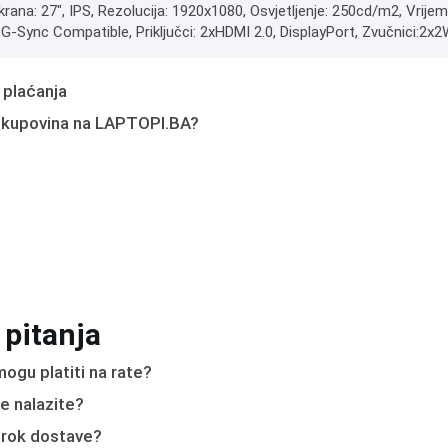
ekrana: 27", IPS, Rezolucija: 1920x1080, Osvjetljenje: 250cd/m2, Vri
G-Sync Compatible, Priključci: 2xHDMI 2.0, DisplayPort, Zvučnici:2x2
 plaćanja
 kupovina na LAPTOPI.BA?
 pitanja
ogu platiti na rate?
e nalazite?
e rok dostave?