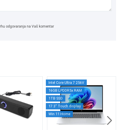
 svrhu odgovaranja na Vaš komentar
Intel Core Ultra 7 256V
OK
16GB LPDDR5x RAM
T6
1TB SSD
17.3" Touch display
2
Win 11 Home