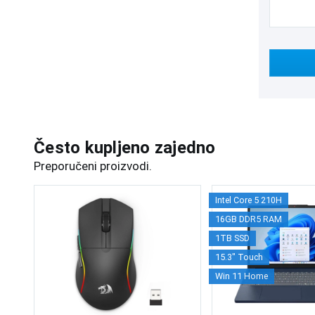
Često kupljeno zajedno
Preporučeni proizvodi.
Intel Core 5 210H
16GB DDR5 RAM
1TB SSD
15.3" Touch
Win 11 Home