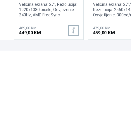
240Hz Display
165Hz Curved Disp
Velicina ekrana: 27", Rezolucija:
Veličina ekrana: 27",
1920x1080 pixels, Osvježenje:
Rezolucija: 2560x14
240Hz, AMD FreeSync
Osvjetljenje: 300cd/
Premium, nVidia G-Sync,
odziva: 1ms, Osvjež
Osvjetljenje: 400 cd/m²,
165Hz, AMD FreeSy
469,00 KM
479,00 KM
Vrijeme odziva: 1ms, Priključci:
Pro, Priključci: HDMI,
449,00 KM
459,00 KM
2xHDMI, Displayport 1.2
DisplayPort
UPOZNAJTE NAS
POSLOVANJE
O nama
Uslovi poslovanja
Prodajna mjesta
Načini plaćanja
Kontaktirajte nas
Sigurnost plaćanja
Zašto kupiti od nas?
Načini dostave
NAČINI PLAĆANJA