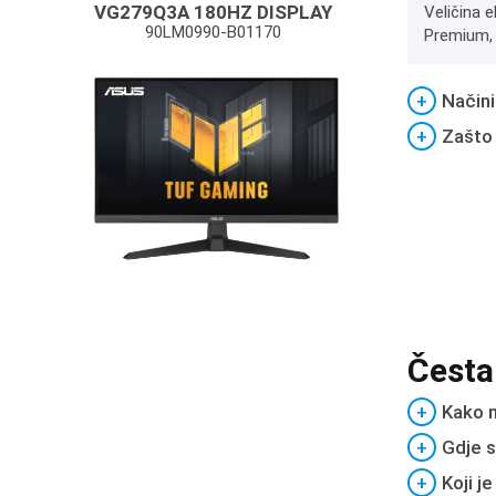
VG279Q3A 180HZ DISPLAY
Veličina 
90LM0990-B01170
Premium, 
+
Načini
+
Zašto
Česta
+
Kako m
+
Gdje s
+
Koji j