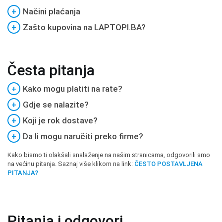
+
Načini plaćanja
+
Zašto kupovina na LAPTOPI.BA?
Česta pitanja
+
Kako mogu platiti na rate?
+
Gdje se nalazite?
+
Koji je rok dostave?
+
Da li mogu naručiti preko firme?
Kako bismo ti olakšali snalaženje na našim stranicama, odgovorili smo
na većinu pitanja. Saznaj više klikom na link:
ČESTO POSTAVLJENA
PITANJA?
Pitanja i odgovori