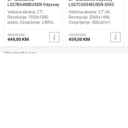
LS27BG400EUXEN Odyssey
LS27CG554EUXEN G55C
G4 240Hz Display
165Hz Curved Display
Velicina ekrana: 27",
Veličina ekrana: 27",VA,
Rezolucija: 1920x1080
Rezolucija: 2560x1440,
pixels, Osvježenje: 240Hz,
Osvjetljenje: 300cd/m²,
AMD FreeSync Premium,
Vrijeme odziva: 1ms,
nVidia G-Sync, Osvjetljenje:
Osvježenje: 165Hz, AMD
469,00 KM
479,00 KM
400 cd/m², Vrijeme odziva:
FreeSync Premium Pro,
449,00 KM
459,00 KM
1ms, Priključci: 2xHDMI,
Priključci: HDMI, DisplayPort
Displayport 1.2
Upoznajte nas
Poslovanje
Podrška
NAČINI PLAĆANJA