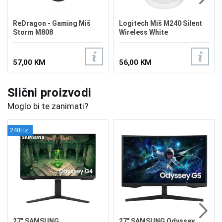
ReDragon - Gaming Miš
Logitech Miš M240 Silent
Storm M808
Wireless White
57,00 KM
56,00 KM
Slični proizvodi
Moglo bi te zanimati?
240Hz
27" SAMSUNG
27" SAMSUNG Odyssey