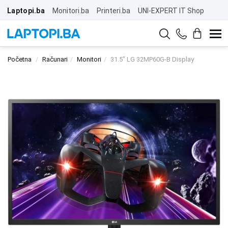
Laptopi.ba
Monitori.ba
Printeri.ba
UNI-EXPERT IT Shop
Početna
Računari
Monitori
31.5" LG 32MP60G-B Display