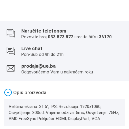
Naručite telefonom
Pozovite broj
033 873 872
i recite šifru
36170
Live chat
Pon-Sub od 9h do 21h
prodaja@ue.ba
Odgovorićemo Vam u najkraćem roku
−
Opis proizvoda
Veličina ekrana: 31.5", IPS, Rezolucija: 1920x1080,
Osvjetljenje: 300cd, Vrijeme odziva: 5ms, Osvježenje: 75Hz,
AMD FreeSync Priključci: HDMI, DisplayPort, VGA