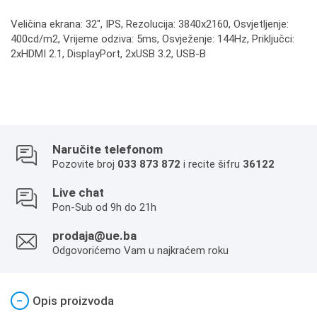
Veličina ekrana: 32", IPS, Rezolucija: 3840x2160, Osvjetljenje:
400cd/m2, Vrijeme odziva: 5ms, Osvježenje: 144Hz, Priključci:
2xHDMI 2.1, DisplayPort, 2xUSB 3.2, USB-B
Naručite telefonom
Pozovite broj
033 873 872
i recite šifru
36122
Live chat
Pon-Sub od 9h do 21h
prodaja@ue.ba
Odgovorićemo Vam u najkraćem roku
−
Opis proizvoda