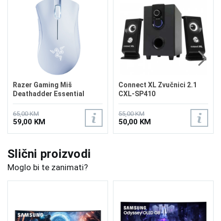
Razer Gaming Miš
Connect XL Zvučnici 2.1
Deathadder Essential
CXL-SP410
White
65,00 KM
55,00 KM
59,00 KM
50,00 KM
Slični proizvodi
Moglo bi te zanimati?