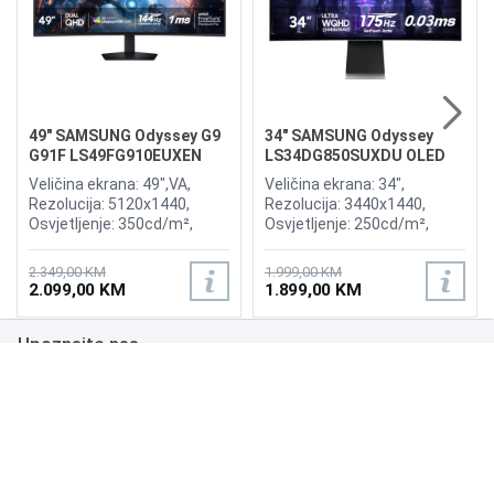
49" SAMSUNG Odyssey G9
34" SAMSUNG Odyssey
G91F LS49FG910EUXEN
LS34DG850SUXDU OLED
144Hz Gaming Curved
G8 175Hz Gaming Curved
Veličina ekrana: 49",VA,
Veličina ekrana: 34",
Display
Display
Rezolucija: 5120x1440,
Rezolucija: 3440x1440,
Osvjetljenje: 350cd/m²,
Osvjetljenje: 250cd/m²,
Vrijeme odziva:1ms,
Vrijeme odziva: 0,03ms,
Osvježenje: 144Hz, AMD
Osvježenje: 175Hz, AMD
2.349,00 KM
1.999,00 KM
FreeSync Premium Pro,
FreeSync Premium,
2.099,00 KM
1.899,00 KM
Priključci: 2xHDMI 2.1,
Wireless LAN, Bluetooth ,
DisplayPort, 2xUSB 3.2, USB-
Priključci: 2xHDMI,
Upoznajte nas
B
DisplayPort, 2xUSB 3.0,
Zvučnici:Adaptive Sound
Poslovanje
Podrška