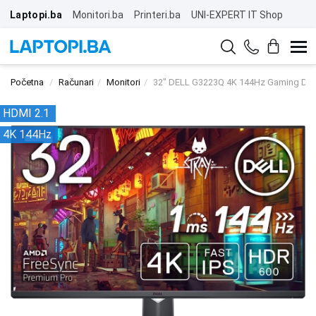
Laptopi.ba
Monitori.ba
Printeri.ba
UNI-EXPERT IT Shop
Početna
Računari
Monitori
32" DELL G3223Q 4K 144Hz Gaming Dis
HDMI 2.1
4K 144Hz