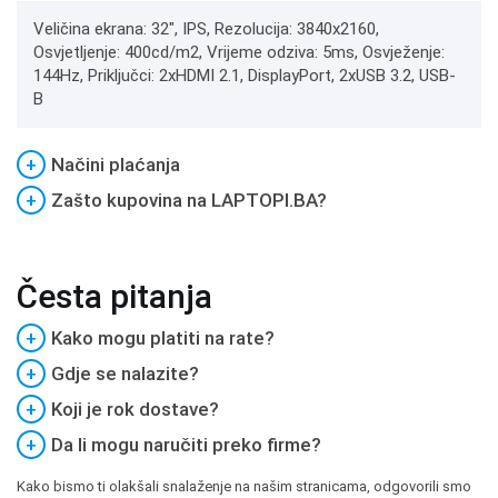
Veličina ekrana: 32", IPS, Rezolucija: 3840x2160,
Osvjetljenje: 400cd/m2, Vrijeme odziva: 5ms, Osvježenje:
144Hz, Priključci: 2xHDMI 2.1, DisplayPort, 2xUSB 3.2, USB-
B
+
Načini plaćanja
+
Zašto kupovina na LAPTOPI.BA?
Česta pitanja
+
Kako mogu platiti na rate?
+
Gdje se nalazite?
+
Koji je rok dostave?
+
Da li mogu naručiti preko firme?
Kako bismo ti olakšali snalaženje na našim stranicama, odgovorili smo