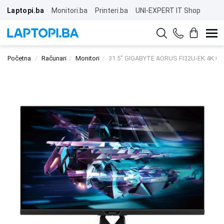
Laptopi.ba
Monitori.ba
Printeri.ba
UNI-EXPERT IT Shop
Početna
Računari
Monitori
31.5" GIGABYTE AORUS FI32U-EK 4K Ga