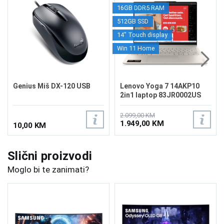
16GB DDR5 RAM
512GB SSD
14" Touch display
Win 11 Home
Genius Miš DX-120 USB
Lenovo Yoga 7 14AKP10
2in1 laptop 83JR0002US
2.099,00 KM
1.949,00 KM
10,00 KM
Slični proizvodi
Moglo bi te zanimati?