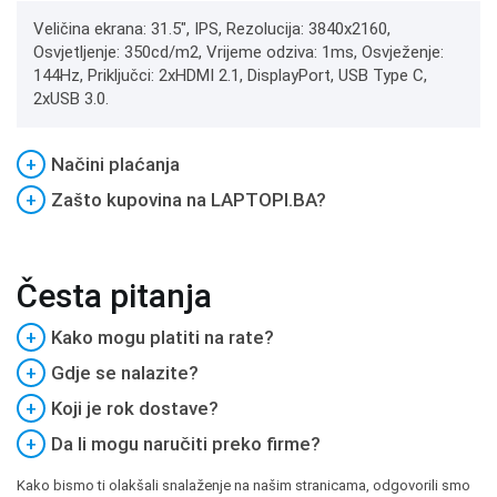
Veličina ekrana: 31.5", IPS, Rezolucija: 3840x2160,
Osvjetljenje: 350cd/m2, Vrijeme odziva: 1ms, Osvježenje:
144Hz, Priključci: 2xHDMI 2.1, DisplayPort, USB Type C,
2xUSB 3.0.
+
Načini plaćanja
+
Zašto kupovina na LAPTOPI.BA?
Česta pitanja
+
Kako mogu platiti na rate?
+
Gdje se nalazite?
+
Koji je rok dostave?
+
Da li mogu naručiti preko firme?
Kako bismo ti olakšali snalaženje na našim stranicama, odgovorili smo