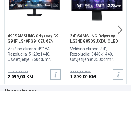
49" SAMSUNG Odyssey G9
34" SAMSUNG Odyssey
G91F LS49FG910EUXEN
LS34DG850SUXDU OLED
144Hz Gaming Curved
G8 175Hz Gaming Curved
Veličina ekrana: 49",VA,
Veličina ekrana: 34",
Display
Display
Rezolucija: 5120x1440,
Rezolucija: 3440x1440,
Osvjetljenje: 350cd/m²,
Osvjetljenje: 250cd/m²,
Vrijeme odziva:1ms,
Vrijeme odziva: 0,03ms,
Osvježenje: 144Hz, AMD
Osvježenje: 175Hz, AMD
2.349,00 KM
1.999,00 KM
FreeSync Premium Pro,
FreeSync Premium,
2.099,00 KM
1.899,00 KM
Priključci: 2xHDMI 2.1,
Wireless LAN, Bluetooth ,
DisplayPort, 2xUSB 3.2, USB-
Priključci: 2xHDMI,
Upoznajte nas
B
DisplayPort, 2xUSB 3.0,
Zvučnici:Adaptive Sound
Poslovanje
Podrška