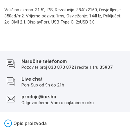
Veličina ekrana: 31.5", IPS, Rezolucija: 3840x2160, Osvjetljenje:
350cd/m2, Vrijeme odziva: 1ms, Osvježenje: 144Hz, Priključci:
2xHDMI 2.1, DisplayPort, USB Type C, 2xUSB 3.0.
Naručite telefonom
Pozovite broj
033 873 872
i recite šifru
35937
Live chat
Pon-Sub od 9h do 21h
prodaja@ue.ba
Odgovorićemo Vam u najkraćem roku
−
Opis proizvoda