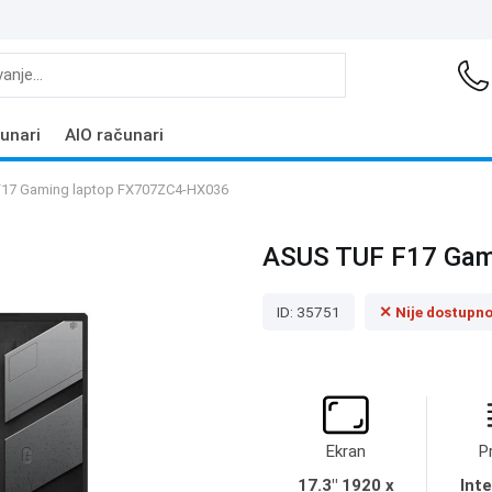
unari
AIO računari
17 Gaming laptop FX707ZC4-HX036
ASUS TUF F17 Gam
ID: 35751
✕ Nije dostupn
Ekran
P
17.3" 1920 x
Inte