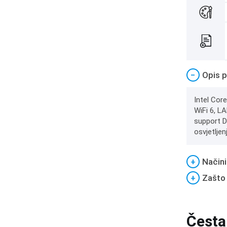
−
Opis p
Intel Cor
WiFi 6, L
support D
osvjetljen
+
Načini
+
Zašto
Česta