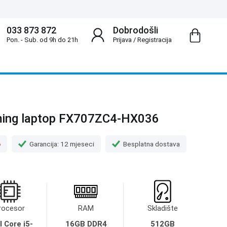
033 873 872
Dobrodošli
Pon. - Sub. od 9h do 21h
Prijava
/
Registracija
ing laptop FX707ZC4-HX036
o
Garancija: 12 mjeseci
Besplatna dostava
rocesor
RAM
Skladište
l Core i5-
16GB DDR4
512GB