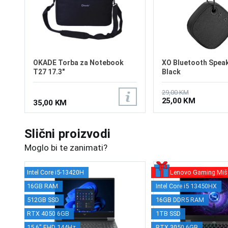
OKADE Torba za Notebook
XO Bluetooth Spea
T27 17.3"
Black
29,00 KM
25,00 KM
35,00 KM
Slični proizvodi
Moglo bi te zanimati?
Intel Core i5-13420H
Lenovo Gaming Miš
16GB RAM
Intel Core i5 13450HX
512GB SSD
16GB DDR5 RAM
RTX 4050 6GB
1TB SSD
15.6" FHD 144Hz
RTX 3050 6GB