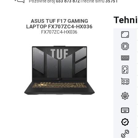
Pozovite broj
033 873 872
i recite šifru
35751
Tehni
ASUS TUF F17 GAMING
LAPTOP FX707ZC4-HX036
FX707ZC4-HX036