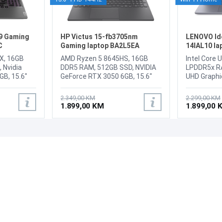
9 Gaming
HP Victus 15-fb3705nm
LENOVO Ide
C
Gaming laptop BA2L5EA
14IAL10 l
HX, 16GB
AMD Ryzen 5 8645HS, 16GB
Intel Core 
 Nvidia
DDR5 RAM, 512GB SSD, NVIDIA
LPDDR5x RA
B, 15.6"
GeForce RTX 3050 6GB, 15.6"
UHD Graphi
D, 144Hz
1920 x 1080 IPS 144Hz display,
x1200 IPS 
D 1080p
Webcam HP Wide Vision 720p
, WebCam F
2.349,00 KM
2.299,00 KM
6,
HD, LAN, WiFi 6, Bluetooth 5.4, 1x
Privacy Shut
1.899,00 KM
1.899,00 
3x USB-A
USB Type-A 5Gbps signaling
Bluetooth 5
 Gen 1), 1x
rate (HP Sleep and Charge), 1x
5Gbps / USB
/ USB 3.2
USB Type-A 5Gbps signaling
A (USB 5Gbp
D 65-100W
rate, 1x AC smart pin, 1x HDMI
2x USB-C (
PODRŠKA
PRATI NAS
 1x HDMI
2.1, 1x headphone/microphone
3.2 Gen 2),
1x
combo, 1x USB Type-C 5Gbps
Headphone
Česta pitanja?
phone
signaling rate (DisplayPort 1.4a,
combo jack
Reklamacije i povrati
1x Slim tip
HP Sleep and Charge), Battery:
reader, Bat
Servis
ttery:
3-cell, 52.5 Wh Li-ion polymer,
Digital Pen
g,
Tastatura: US-Internacionalna
Internacion
sa osvijetljenjem, Težina:
osvjetljenj
Siva,
2.29kg, Boja: Siva, FreeDOS
Boja: Siva