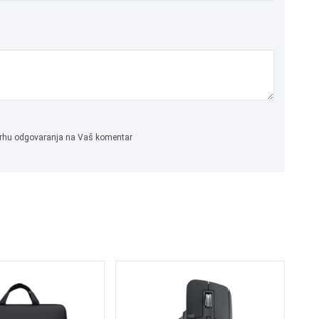
 svrhu odgovaranja na Vaš komentar
Lo