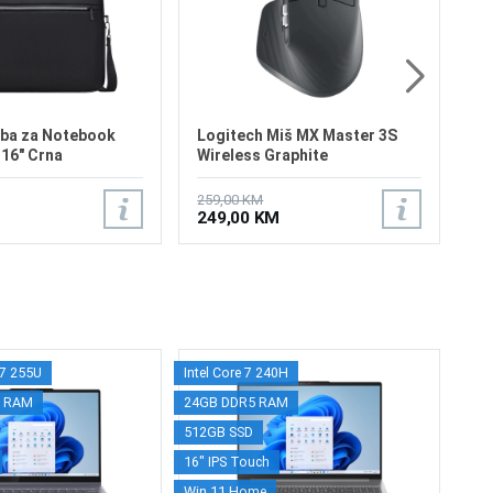
14
1
ba za Notebook
Logitech Miš MX Master 3S
-16" Crna
Wireless Graphite
259,00 KM
249,00 KM
a 7 255U
Intel Core 7 240H
AMD 
Le
x RAM
24GB DDR5 RAM
16G
la
512GB SSD
512G
AM
16" IPS Touch
16" 
LP
AM
Win 11 Home
Alum