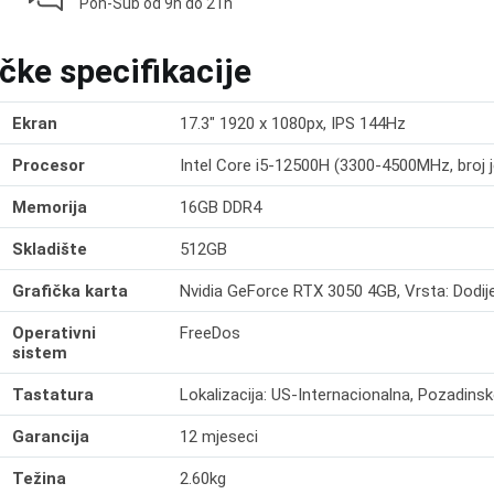
Pon-Sub od 9h do 21h
čke specifikacije
Ekran
17.3" 1920 x 1080px, IPS 144Hz
Procesor
Intel Core i5-12500H (3300-4500MHz, broj je
Memorija
16GB DDR4
Skladište
512GB
Grafička karta
Nvidia GeForce RTX 3050 4GB, Vrsta: Dodije
Operativni
FreeDos
sistem
Tastatura
Lokalizacija: US-Internacionalna, Pozadinsk
Garancija
12 mjeseci
Težina
2.60kg