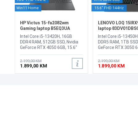
Win11 Home
15.6" FHD 144Hz
HP Victus 15-fa2082wm
LENOVO LOQ 15IRX
Gaming laptop B5EQ3UA
laptop 83DV01DBS
Intel Core i5-13420H, 16GB
Intel Core i5-13450
DDR4 RAM, 512GB SSD, Nvidia
DDR5 RAM, 1TB SSD,
GeForce RTX 4050 6GB, 15.6"
GeForce RTX 3050 6G
1920 x 1080 144Hz IPS display,
1920 x 1080 IPS, FH
WebCam, LAN, WiFi 6, Bluetooth
display, WebCam FH
2.199,00 KM
2.199,00 KM
5.4, 1x HDMI 2.1, 1x USB Type-A
with E-shutter, Wi-Fi
1.899,00 KM
1.899,00 KM
5Gbps signaling rate (HP Sleep
Bluetooth 5.2, LAN, 
and Charge), 1x USB Type-A
(USB 5Gbps / USB 3.2
5Gbps signaling rate, 1x AC
USB-C (USB 10Gbps 
smart pin, 1x
Gen 2), with USB P
UPOZNAJTE NAS
POSLOVANJE
headphone/microphone
and DisplayPort 1.4,
combo, 1x RJ-45, 1x USB Type-
2.1, up to 8K/60Hz, 
O nama
Uslovi poslovanja
C 5Gbps signaling rate
Headphone / micro
Prodajna mjesta
Načini plaćanja
(DisplayPort 1.4a, HP Sleep and
combo jack (3.5mm),
Kontaktirajte nas
Sigurnost plaćanja
Charge), Battery: 70Wh LI 4-Cell,
Power connector, Ba
Tastatura: US-Internacionalna
60Whr, Težina: 2.38k
Zašto kupiti od nas?
Načini dostave
osvjetljenjem, Težina: 2.29kg,
Tastatura: BiH sa
Boja: Crna, Windows 11 Home
osvjetljenjem, Boja: 
FreeDOS