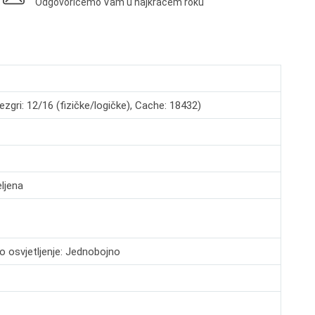
Odgovorićemo Vam u najkraćem roku
zgri: 12/16 (fizičke/logičke), Cache: 18432)
ljena
o osvjetljenje: Jednobojno