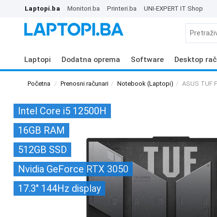
Laptopi.ba
Monitori.ba
Printeri.ba
UNI-EXPERT IT Shop
Laptopi
Dodatna oprema
Software
Desktop rač
Početna
Prenosni računari
Notebook (Laptopi)
ASUS TUF F
Intel Core i5 12500H
16GB RAM
512GB SSD
Nvidia GeForce RTX 3050
17.3" 144Hz display