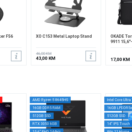
ker F56
XO C153 Metal Laptop Stand
OKADE Tor
9911 15,6"
46,00 KM
43,00 KM
17,00 KM
AMD Ryzen 5 8645HS
Intel Core Ultr
16GB DDR5 RAM
16GB LPDDR5
512GB SSD
512GB SSD
RTX 3050 6GB
14" IPS Touch
15.6" FHD 144Hz
Win 11 Home