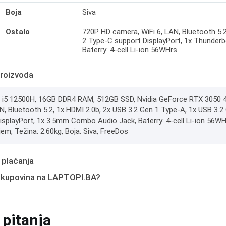
Boja
Siva
Ostalo
720P HD camera, WiFi 6, LAN, Bluetooth 5.2
2 Type-C support DisplayPort, 1x Thunderb
Baterry: 4-cell Li-ion 56WHrs
roizvoda
e i5 12500H, 16GB DDR4 RAM, 512GB SSD, Nvidia GeForce RTX 3050 4
AN, Bluetooth 5.2, 1x HDMI 2.0b, 2x USB 3.2 Gen 1 Type-A, 1x USB 3.
isplayPort, 1x 3.5mm Combo Audio Jack, Baterry: 4-cell Li-ion 56WH
jem, Težina: 2.60kg, Boja: Siva, FreeDos
 plaćanja
 kupovina na LAPTOPI.BA?
 pitanja