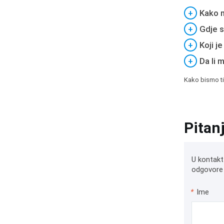
+
Kako m
+
Gdje s
+
Koji j
+
Da li 
Kako bismo ti
Pitan
U kontakt
odgovore 
*
Ime