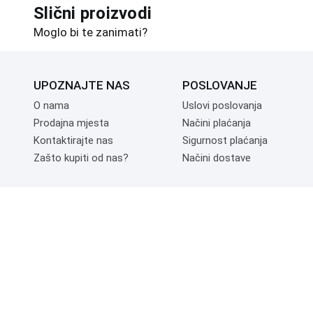
Slični proizvodi
Moglo bi te zanimati?
UPOZNAJTE NAS
POSLOVANJE
O nama
Uslovi poslovanja
Prodajna mjesta
Načini plaćanja
Kontaktirajte nas
Sigurnost plaćanja
Zašto kupiti od nas?
Načini dostave
NAČINI PLAĆANJA