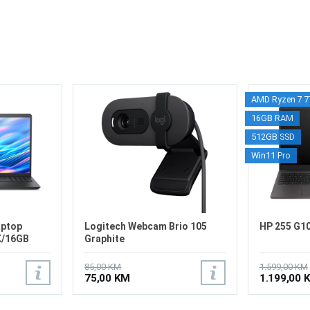
AMD Ryzen 7 
16GB RAM
512GB SSD
Win11 Pro
aptop
Logitech Webcam Brio 105
HP 255 G1
K/16GB
Graphite
85,00 KM
1.599,00 KM
75,00 KM
1.199,00 