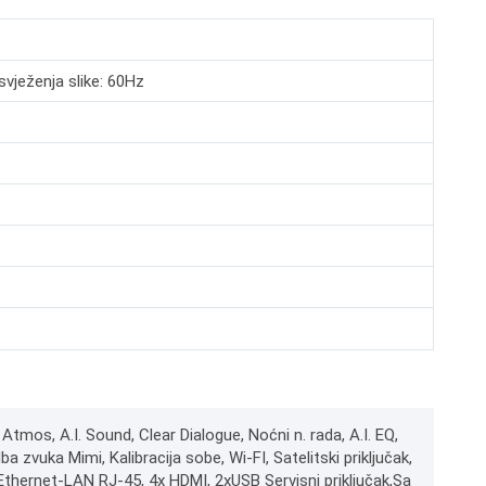
svježenja slike: 60Hz
s, A.I. Sound, Clear Dialogue, Noćni n. rada, A.I. EQ,
 zvuka Mimi, Kalibracija sobe, Wi-FI, Satelitski priključak,
, Ethernet-LAN RJ-45, 4x HDMI, 2xUSB Servisni priključak,Sa