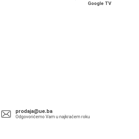
Google TV
prodaja@ue.ba
Odgovorićemo Vam u najkraćem roku