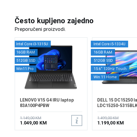
Često kupljeno zajedno
Preporučeni proizvodi.
Intel Core i3-1315U
Intel Core i5-1334U
16GB RAM
16GB RAM
512GB SSD
512GB SSD
Win11 Pro
15.6" 120Hz Touch
Win 11 Home
LENOVO V15 G4 IRU laptop
DELL 15 DC15250 l
83A100P4PBW
LDC15250-5315BL
1.149,00 KM
1.499,00 KM
1.049,00 KM
1.199,00 KM