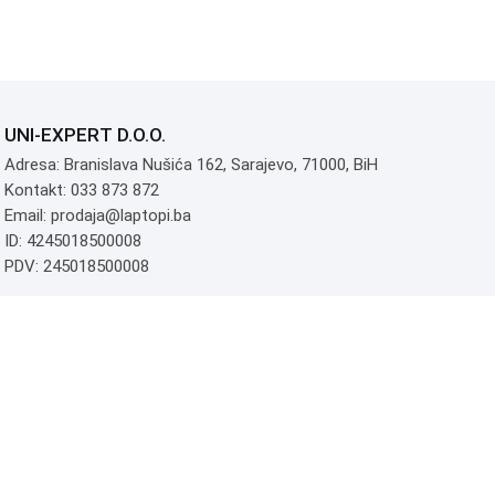
UNI-EXPERT D.O.O.
Adresa: Branislava Nušića 162, Sarajevo, 71000, BiH
Kontakt: 033 873 872
Email: prodaja@laptopi.ba
ID: 4245018500008
PDV: 245018500008