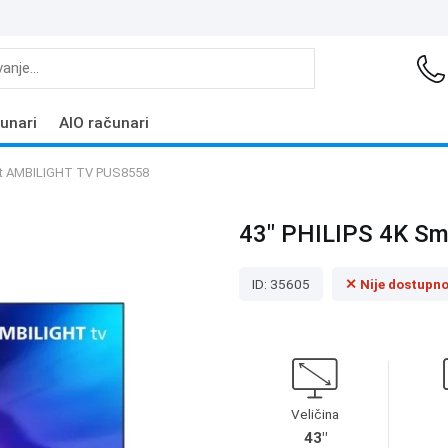
unari
AIO računari
rt AMBILIGHT TV PUS8558
43" PHILIPS 4K S
ID: 35605
✕ Nije dostupn
Veličina
43"