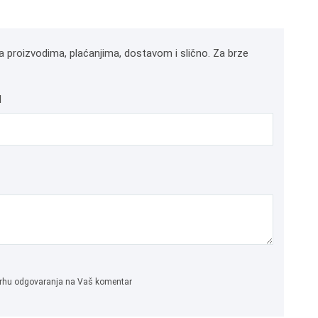
a proizvodima, plaćanjima, dostavom i slično. Za brze
l
 svrhu odgovaranja na Vaš komentar