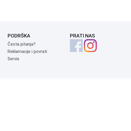
PODRŠKA
PRATI NAS
Česta pitanja?
Reklamacije i povrati
Servis
Copyright 1999.-2026. UNI-EXPERT d.o.o. Sva prava zadržana