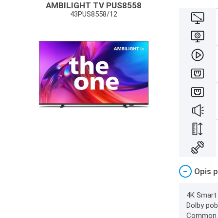
AMBILIGHT TV PUS8558
43PUS8558/12
−
Opis p
4K Smart 
Dolby pobo
Common Int