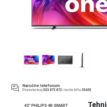
Naručite telefonom
Pozovite broj
033 873 872
i recite šifru
35605
Tehni
43" PHILIPS 4K SMART