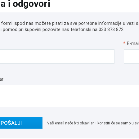
ja i odgovori
 formi ispod nas možete pitati za sve potrebne informacije u vezi s
i pomoć pri kupovini pozovite nas telefonski na 033 873 872.
*
E-mai
ar
POŠALJI
Vaš email neće biti objavljen i koristiti će se samo u