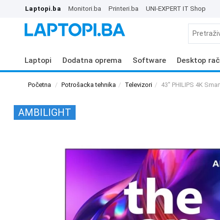
Laptopi.ba
Monitori.ba
Printeri.ba
UNI-EXPERT IT Shop
Laptopi
Dodatna oprema
Software
Desktop rač
Početna
Potrošacka tehnika
Televizori
43" PHILIPS 4K Sma
AMBILIGHT