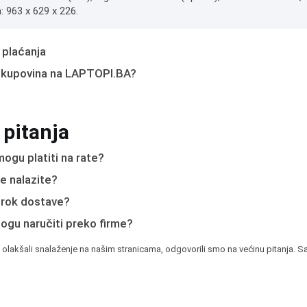
: 963 x 629 x 226.
 plaćanja
 kupovina na LAPTOPI.BA?
 pitanja
ogu platiti na rate?
e nalazite?
e rok dostave?
mogu naručiti preko firme?
 olakšali snalaženje na našim stranicama, odgovorili smo na većinu pitanja. Sa