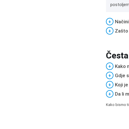
postoljem
+
Načini
+
Zašto
Česta
+
Kako m
+
Gdje s
+
Koji j
+
Da li 
Kako bismo ti