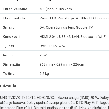
Ekran veličina
43" (inch) / 109,2cm
Ekran ostalo
Panel: LED, Rezolucija: 4K Ultra HD, Brzina o
Smart
DA, Operativni sistem: Google TV
Konektori
HDMI 2.0x4, USB x2, LAN, Bluetooth, Wi-Fi
Tjuneri
DVB-T/T2/C/S2
Audio
20W
Dimenzija
963 mm x 629 mm x 226cm
Težina
9,2 kg
roizvoda
UHD TV,DVB-T/T2/T2-HD/C/S/S2, Izlazna snaga (RMS) 20 W, Dolby Atmo
ljšanje basova, Dolby ujednačavanje glasnoće, DTS Play-Fi, Prilagodba
erface Plus (CI+), Digitalni audioizlaz (optički), Izlaz za slušalice