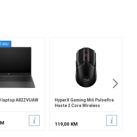
7730U
Intel
AS
8GB
X
512G
1.
9
0 laptop A82ZVUAW
HyperX Gaming Miš Pulsefire
Haste 2 Core Wireless
8R2E6AA
KM
119,00 KM