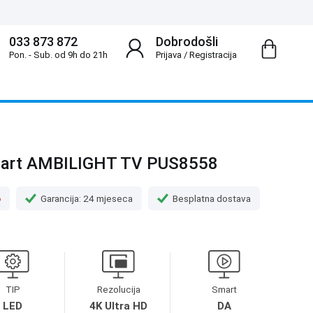
033 873 872
Dobrodošli
Pon. - Sub. od 9h do 21h
Prijava
/
Registracija
mart AMBILIGHT TV PUS8558
o
Garancija: 24 mjeseca
Besplatna dostava
TIP
Rezolucija
Smart
LED
4K Ultra HD
DA