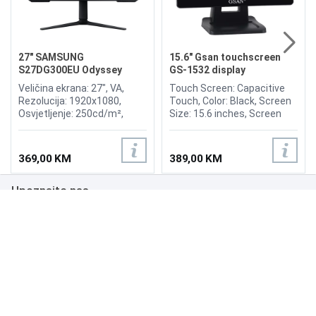
27" SAMSUNG
15.6" Gsan touchscreen
S27DG300EU Odyssey
GS-1532 display
Gaming G3 180Hz Display
Veličina ekrana: 27", VA,
Touch Screen: Capacitive
Rezolucija: 1920x1080,
Touch, Color: Black, Screen
Osvjetljenje: 250cd/m²,
Size: 15.6 inches, Screen
Vrijeme odziva: 1ms,
Ratio: 4:3, Viewing Angle:
Osvježenje: 180Hz,
H150°/V130°, Brightness:
FreeSync, Kontrast: 3.000:1,
300nits, OR (Optimum
369,00 KM
389,00 KM
Priključci: HDMI 1.4,
Resolution): 1366*768, Input
DisplayPort 1.4
Power: 12V, 3.0A, Input
Upoznajte nas
Signal: RGB Analog, Input
Interfaces: VGA, Multimedia
interface, DC.
Poslovanje
Podrška
NAČINI PLAĆANJA