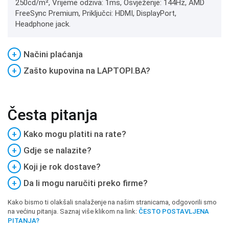
250cd/m², Vrijeme odziva: 1ms, Osvježenje: 144Hz, AMD
FreeSync Premium, Priključci: HDMI, DisplayPort,
Headphone jack.
+
Načini plaćanja
+
Zašto kupovina na LAPTOPI.BA?
Česta pitanja
+
Kako mogu platiti na rate?
+
Gdje se nalazite?
+
Koji je rok dostave?
+
Da li mogu naručiti preko firme?
Kako bismo ti olakšali snalaženje na našim stranicama, odgovorili smo
na većinu pitanja. Saznaj više klikom na link:
ČESTO POSTAVLJENA
PITANJA?