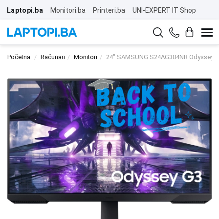
Laptopi.ba
Monitori.ba
Printeri.ba
UNI-EXPERT IT Shop
Početna
Računari
Monitori
24" SAMSUNG S24AG304NR Odyssey Ga