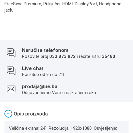
FreeSync Premium, Priključci: HDMI, DisplayPort, Headphone
jack.
Naručite telefonom
Pozovite broj
033 873 872
i recite šifru
35480
Live chat
Pon-Sub od 9h do 21h
prodaja@ue.ba
Odgovorićemo Vam u najkraćem roku
−
Opis proizvoda
Veličina ekrana: 24", Rezolucija: 1920x1080, Osvjetljenje: