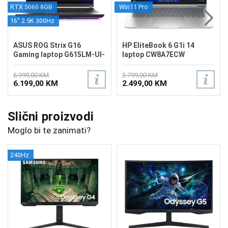
RTX 5060 8GB
Win11 Pro
16" 2.5K 300Hz
ASUS ROG Strix G16
HP EliteBook 6 G1i 14
Gaming laptop G615LM-UI-
laptop CW8A7ECW
TS275
6.999,00 KM
2.799,00 KM
6.199,00 KM
2.499,00 KM
Slični proizvodi
Moglo bi te zanimati?
240Hz