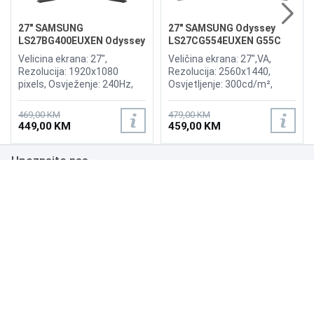
27" SAMSUNG
27" SAMSUNG Odyssey
LS27BG400EUXEN Odyssey
LS27CG554EUXEN G55C
G4 240Hz Display
165Hz Curved Display
Velicina ekrana: 27",
Veličina ekrana: 27",VA,
Rezolucija: 1920x1080
Rezolucija: 2560x1440,
pixels, Osvježenje: 240Hz,
Osvjetljenje: 300cd/m²,
AMD FreeSync Premium,
Vrijeme odziva: 1ms,
nVidia G-Sync, Osvjetljenje:
Osvježenje: 165Hz, AMD
469,00 KM
479,00 KM
400 cd/m², Vrijeme odziva:
FreeSync Premium Pro,
449,00 KM
459,00 KM
1ms, Priključci: 2xHDMI,
Priključci: HDMI, DisplayPort
Displayport 1.2
Upoznajte nas
Poslovanje
Podrška
NAČINI PLAĆANJA