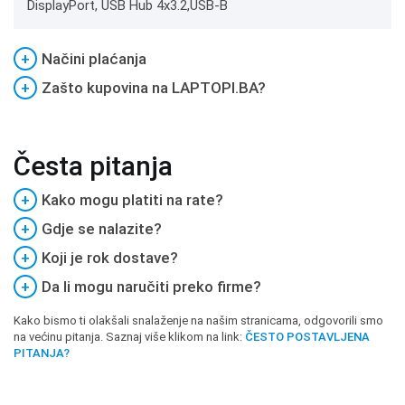
DisplayPort, USB Hub 4x3.2,USB-B
+
Načini plaćanja
+
Zašto kupovina na LAPTOPI.BA?
Česta pitanja
+
Kako mogu platiti na rate?
+
Gdje se nalazite?
+
Koji je rok dostave?
+
Da li mogu naručiti preko firme?
Kako bismo ti olakšali snalaženje na našim stranicama, odgovorili smo
na većinu pitanja. Saznaj više klikom na link:
ČESTO POSTAVLJENA
PITANJA?