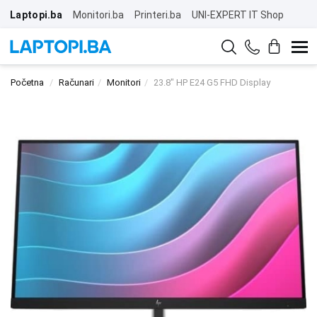
Laptopi.ba
Monitori.ba
Printeri.ba
UNI-EXPERT IT Shop
Početna
Računari
Monitori
23.8" HP E24 G5 FHD Display