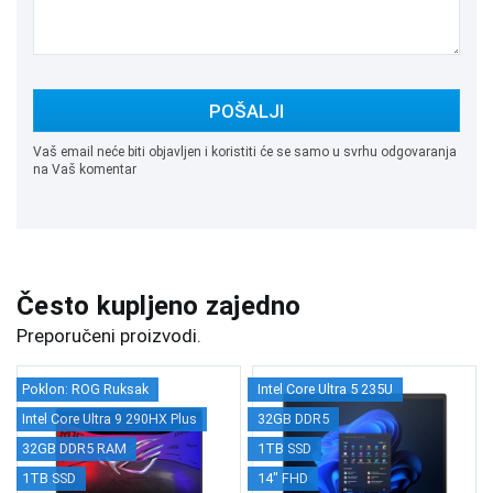
POŠALJI
Vaš email neće biti objavljen i koristiti će se samo u svrhu odgovaranja
na Vaš komentar
Često kupljeno zajedno
Preporučeni proizvodi.
Poklon: ROG Ruksak
Intel Core Ultra 5 235U
Intel Core Ultra 9 290HX Plus
32GB DDR5
32GB DDR5 RAM
1TB SSD
1TB SSD
14" FHD