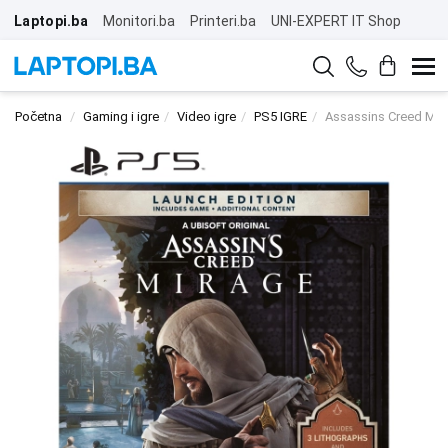
Laptopi.ba
Monitori.ba
Printeri.ba
UNI-EXPERT IT Shop
Početna
Gaming i igre
Video igre
PS5 IGRE
Assassins Creed Mir