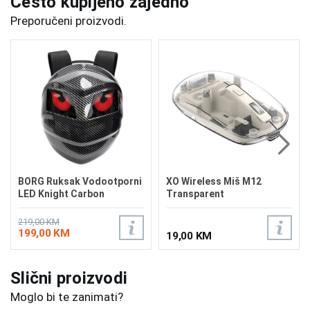
Često kupljeno zajedno
Preporučeni proizvodi.
BORG Ruksak Vodootporni
XO Wireless Miš M12
LED Knight Carbon
Transparent
219,00 KM
199,00 KM
19,00 KM
Slični proizvodi
Moglo bi te zanimati?