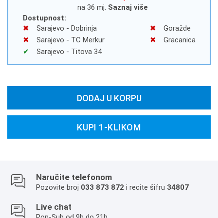
na 36 mj.
Saznaj više
Dostupnost:
Sarajevo - Dobrinja
Goražde
Sarajevo - TC Merkur
Gracanica
Sarajevo - Titova 34
DODAJ U KORPU
KUPI 1-KLIKOM
Naručite telefonom
Pozovite broj
033 873 872
i recite šifru
34807
Live chat
Pon-Sub od 9h do 21h