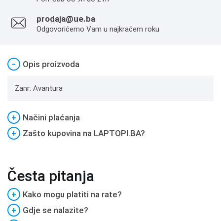
prodaja@ue.ba
Odgovorićemo Vam u najkraćem roku
−
Opis proizvoda
Zanr: Avantura
+
Načini plaćanja
+
Zašto kupovina na LAPTOPI.BA?
Česta pitanja
+
Kako mogu platiti na rate?
+
Gdje se nalazite?