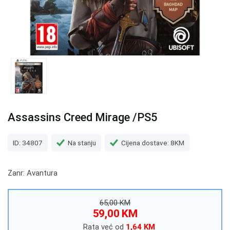
Assassins Creed Mirage /PS5
ID: 34807
Na stanju
Cijena dostave: 8KM
Zanr: Avantura
65,00 KM
59,00 KM
Rata već od
1,64 KM