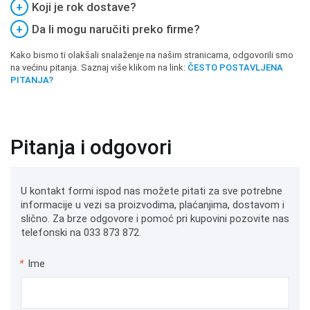
+
Koji je rok dostave?
+
Da li mogu naručiti preko firme?
Kako bismo ti olakšali snalaženje na našim stranicama, odgovorili smo
na većinu pitanja. Saznaj više klikom na link:
ČESTO POSTAVLJENA
PITANJA?
Pitanja i odgovori
U kontakt formi ispod nas možete pitati za sve potrebne
informacije u vezi sa proizvodima, plaćanjima, dostavom i
slično. Za brze odgovore i pomoć pri kupovini pozovite nas
telefonski na 033 873 872.
*
Ime