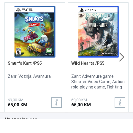
Smurfs Kart /PS5
Wild Hearts /PS5
Zanr: Voznja, Avantura
Zanr: Adventure game,
Shooter Video Game, Action
role-playing game, Fighting
game, Adventure
69,00 KM
69,00 KM
65,00 KM
65,00 KM
Upoznajte nas
Poslovanje