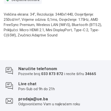
Veličina ekrana: 34", Rezolucija: 3440x1440, Osvjetljenje:
250cd/m², Vrijeme odziva: 0,1ms, Osvježenje: 175Hz, AMD
FreeSync Premium, Wireless LAN (WiFi5), Bluetooth (BT5.2),
Priključci: Micro HDMI 2.1, Mini DisplayPort, Type-C:2, Type-
C(65W), Zvučnici:Adaptive Sound
Naručite telefonom
Pozovite broj
033 873 872
i recite šifru
34665
Live chat
Pon-Sub od 9h do 21h
prodaja@ue.ba
Odgovorićemo Vam u najkraćem roku