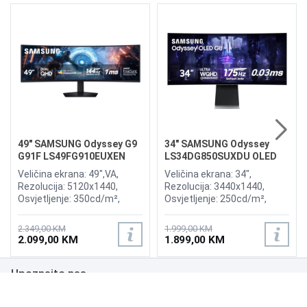
49" SAMSUNG Odyssey G9
34" SAMSUNG Odyssey
G91F LS49FG910EUXEN
LS34DG850SUXDU OLED
144Hz Gaming Curved
G8 175Hz Gaming Curved
Veličina ekrana: 49",VA,
Veličina ekrana: 34",
Display
Display
Rezolucija: 5120x1440,
Rezolucija: 3440x1440,
Osvjetljenje: 350cd/m²,
Osvjetljenje: 250cd/m²,
Vrijeme odziva:1ms,
Vrijeme odziva: 0,03ms,
Osvježenje: 144Hz, AMD
Osvježenje: 175Hz, AMD
2.349,00 KM
1.999,00 KM
FreeSync Premium Pro,
FreeSync Premium,
2.099,00 KM
1.899,00 KM
Priključci: 2xHDMI 2.1,
Wireless LAN, Bluetooth ,
DisplayPort, 2xUSB 3.2, USB-
Priključci: 2xHDMI,
Upoznajte nas
B
DisplayPort, 2xUSB 3.0,
Zvučnici:Adaptive Sound
Poslovanje