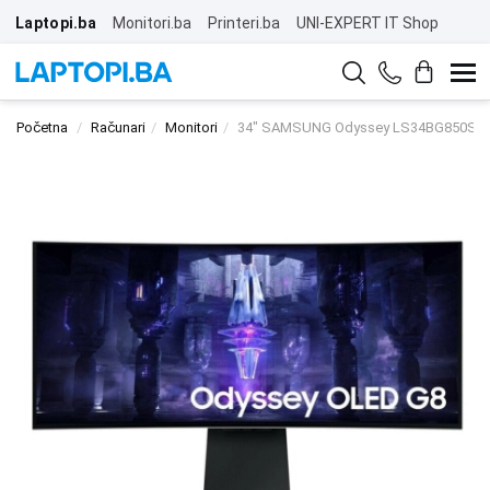
Laptopi.ba
Monitori.ba
Printeri.ba
UNI-EXPERT IT Shop
Početna
Računari
Monitori
34" SAMSUNG Odyssey LS34BG850SUXE