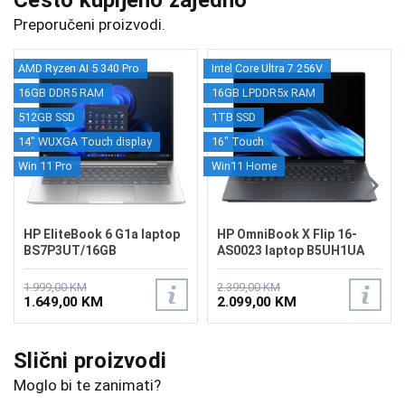
Često kupljeno zajedno
Preporučeni proizvodi.
AMD Ryzen AI 5 340 Pro
Intel Core Ultra 7 256V
16GB DDR5 RAM
16GB LPDDR5x RAM
512GB SSD
1TB SSD
14" WUXGA Touch display
16" Touch
Win 11 Pro
Win11 Home
HP EliteBook 6 G1a laptop
HP OmniBook X Flip 16-
BS7P3UT/16GB
AS0023 laptop B5UH1UA
1.999,00 KM
2.399,00 KM
1.649,00 KM
2.099,00 KM
Slični proizvodi
Moglo bi te zanimati?