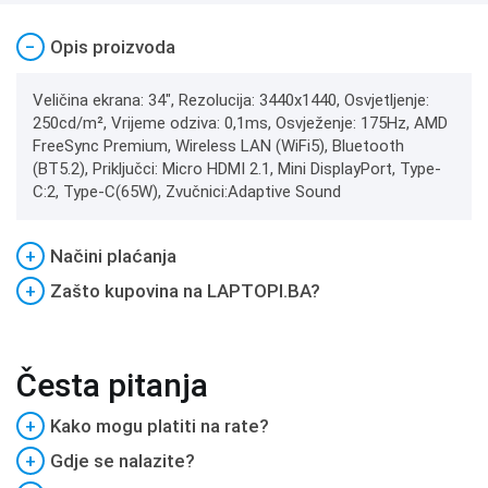
−
Opis proizvoda
Veličina ekrana: 34", Rezolucija: 3440x1440, Osvjetljenje:
250cd/m², Vrijeme odziva: 0,1ms, Osvježenje: 175Hz, AMD
FreeSync Premium, Wireless LAN (WiFi5), Bluetooth
(BT5.2), Priključci: Micro HDMI 2.1, Mini DisplayPort, Type-
C:2, Type-C(65W), Zvučnici:Adaptive Sound
+
Načini plaćanja
+
Zašto kupovina na LAPTOPI.BA?
Česta pitanja
+
Kako mogu platiti na rate?
+
Gdje se nalazite?