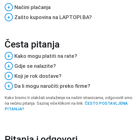
+
Načini plaćanja
+
Zašto kupovina na LAPTOPI.BA?
Česta pitanja
+
Kako mogu platiti na rate?
+
Gdje se nalazite?
+
Koji je rok dostave?
+
Da li mogu naručiti preko firme?
Kako bismo ti olakšali snalaženje na našim stranicama, odgovorili smo
na većinu pitanja. Saznaj više klikom na link:
ČESTO POSTAVLJENA
PITANJA?
Pitanja i odgovori