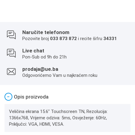
Naručite telefonom
Pozovite broj
033 873 872
i recite šifru
34331
Live chat
Pon-Sub od 9h do 21h
prodaja@ue.ba
Odgovorićemo Vam u najkraćem roku
−
Opis proizvoda
Veličina ekrana 15.6" Touchscreen TN, Rezolucija:
1366x768, Vrijeme odziva: 5ms, Osvježenje: 60Hz,
Priključci: VGA, HDMI, VESA.