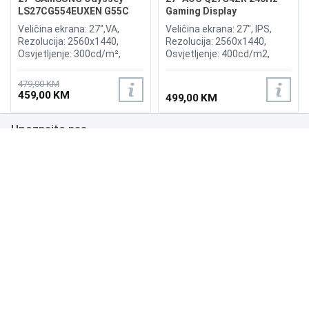
LS27CG554EUXEN G55C
Gaming Display
165Hz Curved Display
Veličina ekrana: 27",VA,
Veličina ekrana: 27", IPS,
Rezolucija: 2560x1440,
Rezolucija: 2560x1440,
Osvjetljenje: 300cd/m²,
Osvjetljenje: 400cd/m2,
Vrijeme odziva: 1ms,
Vrijeme odziva:0.3ms MPRT
Osvježenje: 165Hz, AMD
(1ms GtG), Osvježenje:
479,00 KM
FreeSync Premium Pro,
240Hz, Adaptive Sync, G-
459,00 KM
499,00 KM
Priključci: HDMI, DisplayPort
SYNC, Priključci: HDMI 2x 2.0,
DisplayPort 1.4,
Upoznajte nas
Zvučnici:2x2W
Poslovanje
Podrška
NAČINI PLAĆANJA