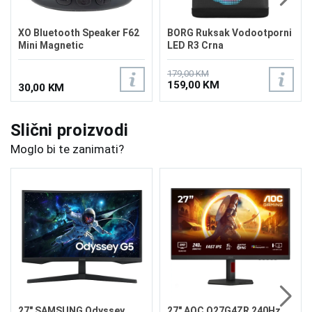
XO Bluetooth Speaker F62
BORG Ruksak Vodootporni
Mini Magnetic
LED R3 Crna
179,00 KM
159,00 KM
30,00 KM
Slični proizvodi
Moglo bi te zanimati?
27" SAMSUNG Odyssey
27" AOC Q27G4ZR 240Hz