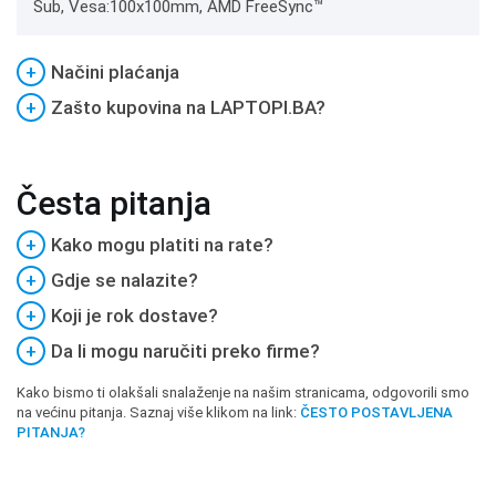
Sub, Vesa:100x100mm, AMD FreeSync™
+
Načini plaćanja
+
Zašto kupovina na LAPTOPI.BA?
Česta pitanja
+
Kako mogu platiti na rate?
+
Gdje se nalazite?
+
Koji je rok dostave?
+
Da li mogu naručiti preko firme?
Kako bismo ti olakšali snalaženje na našim stranicama, odgovorili smo
na većinu pitanja. Saznaj više klikom na link:
ČESTO POSTAVLJENA
PITANJA?