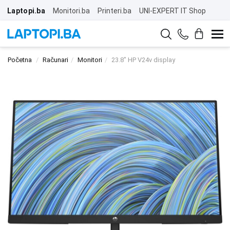
Laptopi.ba
Monitori.ba
Printeri.ba
UNI-EXPERT IT Shop
Početna
Računari
Monitori
23.8" HP V24v display