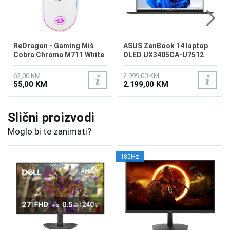
ReDragon - Gaming Miš
ASUS ZenBook 14 laptop
Cobra Chroma M711 White
OLED UX3405CA-U7512
62,00 KM
2.999,00 KM
55,00 KM
2.199,00 KM
Slični proizvodi
Moglo bi te zanimati?
180Hz