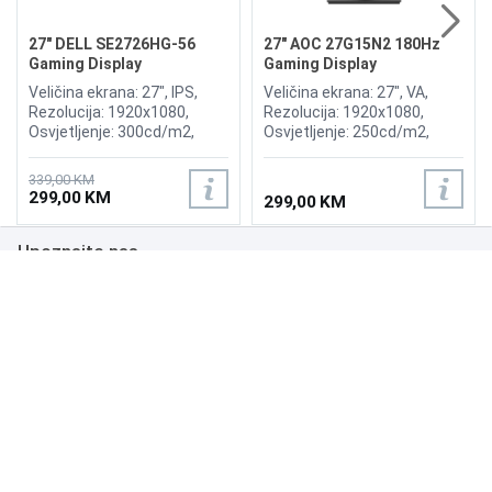
27" DELL SE2726HG-56
27" AOC 27G15N2 180Hz
Gaming Display
Gaming Display
Veličina ekrana: 27", IPS,
Veličina ekrana: 27", VA,
Rezolucija: 1920x1080,
Rezolucija: 1920x1080,
Osvjetljenje: 300cd/m2,
Osvjetljenje: 250cd/m2,
Vrijeme odziva: 1ms,
Vrijeme odziva: 1ms,
Osvježenje: 240Hz, AMD
Osvježenje: 180Hz,
339,00 KM
FreeSync Premium,
Priključci: HDMI 2.0,
299,00 KM
299,00 KM
Priključci: HDMI x2,
DisplayPort 1.4,
DisplayPort
Upoznajte nas
Poslovanje
Podrška
NAČINI PLAĆANJA