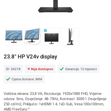
23.8" HP V24v display
ID: 34218
✕ Nije dostupno
Garancija: 12 mjeseci
Cijena dostave: 8KM
Veličina ekrana: 23,8 VA, Rezolucija: 1920x1080 FHD, Vrijeme
odziva: 5ms, Osvježenje: 48-75Hz, Kontrast: 3000:1 Osvjetljenje
250 cd/m2, Priključci: 1xHDMI 1.4, 1xD-Sub, Vesa:100x100mm,
AMD FreeSync™