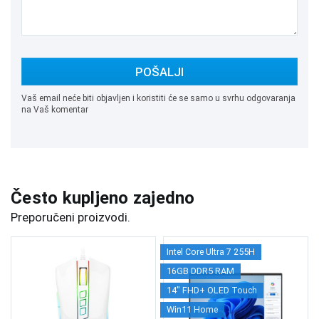
POŠALJI
Vaš email neće biti objavljen i koristiti će se samo u svrhu odgovaranja
na Vaš komentar
Često kupljeno zajedno
Preporučeni proizvodi.
Intel Core Ultra 7 255H
16GB DDR5 RAM
14" FHD+ OLED Touch
Win11 Home