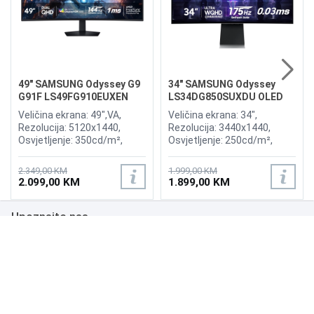
49" SAMSUNG Odyssey G9
34" SAMSUNG Odyssey
G91F LS49FG910EUXEN
LS34DG850SUXDU OLED
144Hz Gaming Curved
G8 175Hz Gaming Curved
Veličina ekrana: 49",VA,
Veličina ekrana: 34",
Display
Display
Rezolucija: 5120x1440,
Rezolucija: 3440x1440,
Osvjetljenje: 350cd/m²,
Osvjetljenje: 250cd/m²,
Vrijeme odziva:1ms,
Vrijeme odziva: 0,03ms,
Osvježenje: 144Hz, AMD
Osvježenje: 175Hz, AMD
2.349,00 KM
1.999,00 KM
FreeSync Premium Pro,
FreeSync Premium,
2.099,00 KM
1.899,00 KM
Priključci: 2xHDMI 2.1,
Wireless LAN, Bluetooth ,
DisplayPort, 2xUSB 3.2, USB-
Priključci: 2xHDMI,
Upoznajte nas
B
DisplayPort, 2xUSB 3.0,
Zvučnici:Adaptive Sound
Poslovanje
Podrška