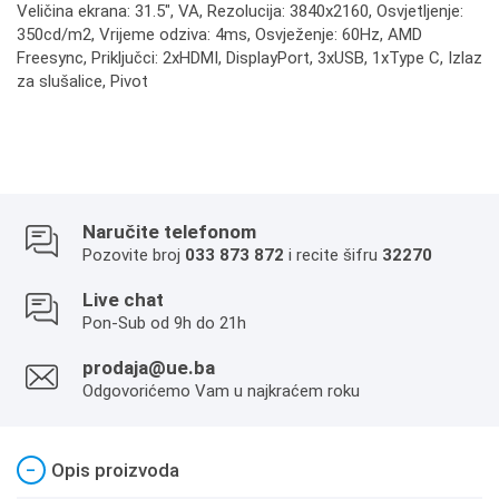
Veličina ekrana: 31.5", VA, Rezolucija: 3840x2160, Osvjetljenje:
350cd/m2, Vrijeme odziva: 4ms, Osvježenje: 60Hz, AMD
Freesync, Priključci: 2xHDMI, DisplayPort, 3xUSB, 1xType C, Izlaz
za slušalice, Pivot
Naručite telefonom
Pozovite broj
033 873 872
i recite šifru
32270
Live chat
Pon-Sub od 9h do 21h
prodaja@ue.ba
Odgovorićemo Vam u najkraćem roku
−
Opis proizvoda