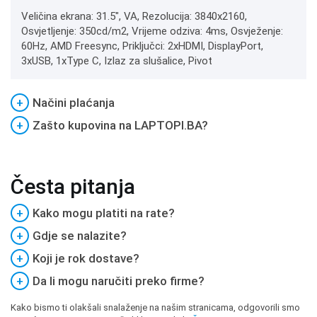
Veličina ekrana: 31.5", VA, Rezolucija: 3840x2160,
Osvjetljenje: 350cd/m2, Vrijeme odziva: 4ms, Osvježenje:
60Hz, AMD Freesync, Priključci: 2xHDMI, DisplayPort,
3xUSB, 1xType C, Izlaz za slušalice, Pivot
+
Načini plaćanja
+
Zašto kupovina na LAPTOPI.BA?
Česta pitanja
+
Kako mogu platiti na rate?
+
Gdje se nalazite?
+
Koji je rok dostave?
+
Da li mogu naručiti preko firme?
Kako bismo ti olakšali snalaženje na našim stranicama, odgovorili smo