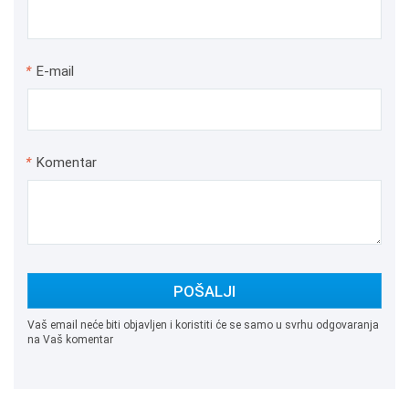
*
E-mail
*
Komentar
POŠALJI
Vaš email neće biti objavljen i koristiti će se samo u svrhu odgovaranja
na Vaš komentar