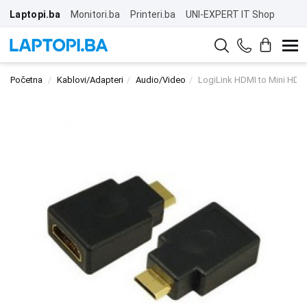
Laptopi.ba
Monitori.ba
Printeri.ba
UNI-EXPERT IT Shop
Početna
Kablovi/Adapteri
Audio/Video
LogiLink HDMI to Mini HDM