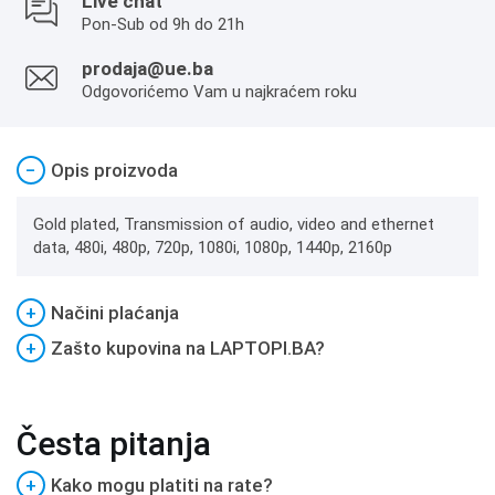
Live chat
Pon-Sub od 9h do 21h
prodaja@ue.ba
Odgovorićemo Vam u najkraćem roku
−
Opis proizvoda
Gold plated, Transmission of audio, video and ethernet
data, 480i, 480p, 720p, 1080i, 1080p, 1440p, 2160p
+
Načini plaćanja
+
Zašto kupovina na LAPTOPI.BA?
Česta pitanja
+
Kako mogu platiti na rate?