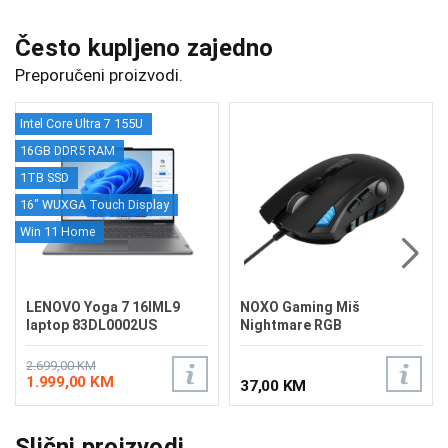
Često kupljeno zajedno
Preporučeni proizvodi.
Intel Core Ultra 7 155U
16GB DDR5 RAM
1TB SSD
16" WUXGA Touch Display
Win 11 Home
LENOVO Yoga 7 16IML9
NOXO Gaming Miš
laptop 83DL0002US
Nightmare RGB
2.699,00 KM
1.999,00 KM
37,00 KM
Slični proizvodi