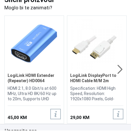
Moglo bi te zanimati?
LogiLink HDMI Extender
LogiLink DisplayPort to
(Repeater) HD0064
HDMI Cable M/M 2m
CV0055
HDMI 2.1, 8.0 Gbit/s at 600
Specification: HDMI High
MHz, Ultra HD 8K/60 Hz up
Speed, Resolution:
to 20m, Supports UHD
1920x1080 Pixels, Gold-
8K/60 Hz YUV 4:4:4 and Full
plated contacts, Color:
3D, Power supply: 5 V / 0.5 A
White
over USB cable, Compliant
45,00 KM
29,00 KM
with HDCP 2.3, DDC, HDR,
CEC, Plug-and-play – no
Upoznajte nas
driver installation needed