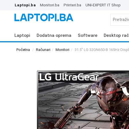
Laptopi.ba
Monitori.ba
Printeri.ba
UNI-EXPERT IT Shop
Laptopi
Dodatna oprema
Software
Desktop rač
Početna
Računari
Monitori
31.5" LG 32GN650-B 165Hz Disp