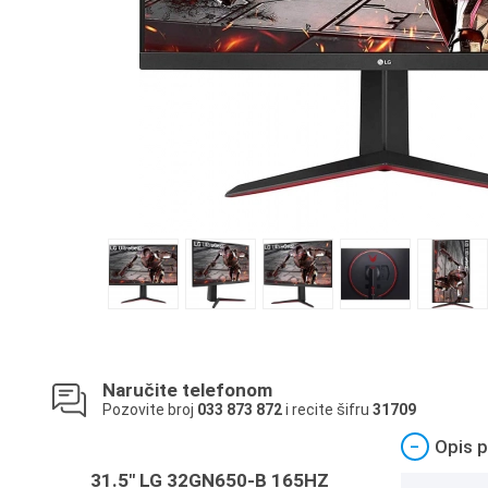
Naručite telefonom
Pozovite broj
033 873 872
i recite šifru
31709
−
Opis p
31.5" LG 32GN650-B 165HZ