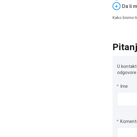
+
Da li 
Kako bismo ti
Pitan
U kontakt
odgovore 
*
Ime
*
Koment