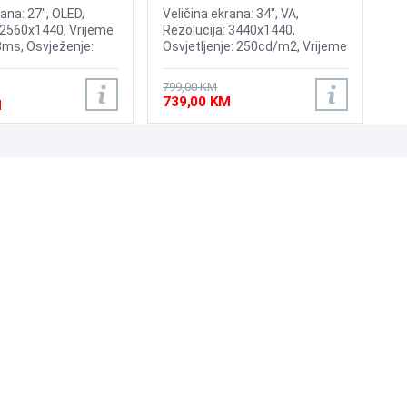
LC34G55TWWPXEN
rana: 27", OLED,
Veličina ekrana: 34", VA,
 2560x1440, Vrijeme
Rezolucija: 3440x1440,
3ms, Osvježenje:
Osvjetljenje: 250cd/m2, Vrijeme
rast: 1,500,000:1,
odziva: 1ms, Osvježenje:
 200nits, Adaptive
165Hz, AMD FreeSync
799,00 KM
IA G-Sync, HyperX
Premium, Priključci: HDMI,
739,00 KM
M
rotect, Priključci:
DisplayPort
 DisplayPort 1.4
UNI-EXPERT D.O.O.
Adresa: Branislava Nušića 162, Sarajevo, 71000, BiH
Kontakt: 033 873 872
Email: prodaja@laptopi.ba
ID: 4245018500008
PDV: 245018500008