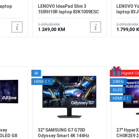
laptop
LENOVO IdeaPad Slim 3
LENOVO Yo
15IRH10R laptop 83K1009ESC
laptop 83
1.399,00 KM
2.099,00 KM
1.249,00 KM
1.799,00 
4k
HyperX Ci
HDMI 2.1
240Hz
OLED
HDMI 2.1
sey
32" SAMSUNG G7 G70D
27" Hyper
OLED G8
Odyssey Smart 4K 144Hz
CH0R2E9 2