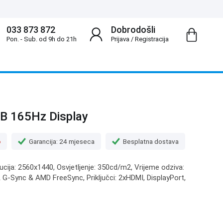
033 873 872
Dobrodošli
Pon. - Sub. od 9h do 21h
Prijava
/
Registracija
B 165Hz Display
o
Garancija: 24 mjeseca
Besplatna dostava
lucija: 2560x1440, Osvjetljenje: 350cd/m2, Vrijeme odziva:
 G-Sync & AMD FreeSync, Priključci: 2xHDMI, DisplayPort,