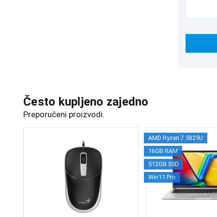
Često kupljeno zajedno
Preporučeni proizvodi.
AMD Ryzen 7 5825U
16GB RAM
512GB SSD
Win11 Pro