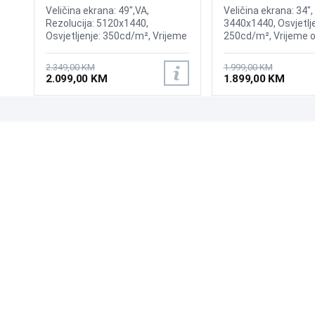
Gaming Curved Display
175Hz Gaming Curv
Veličina ekrana: 49",VA,
Veličina ekrana: 34",
Rezolucija: 5120x1440,
3440x1440, Osvjetlje
Osvjetljenje: 350cd/m², Vrijeme
250cd/m², Vrijeme o
odziva:1ms, Osvježenje: 144Hz,
0,03ms, Osvježenje:
AMD FreeSync Premium Pro,
AMD FreeSync Prem
2.349,00 KM
1.999,00 KM
Priključci: 2xHDMI 2.1,
Wireless LAN, Blueto
2.099,00 KM
1.899,00 KM
DisplayPort, 2xUSB 3.2, USB-B
Priključci: 2xHDMI, D
2xUSB 3.0, Zvučnici
Sound
UPOZNAJTE NAS
POSLOVANJE
O nama
Uslovi poslovanja
Prodajna mjesta
Načini plaćanja
Kontaktirajte nas
Sigurnost plaćanja
Zašto kupiti od nas?
Načini dostave
NAČINI PLAĆANJA