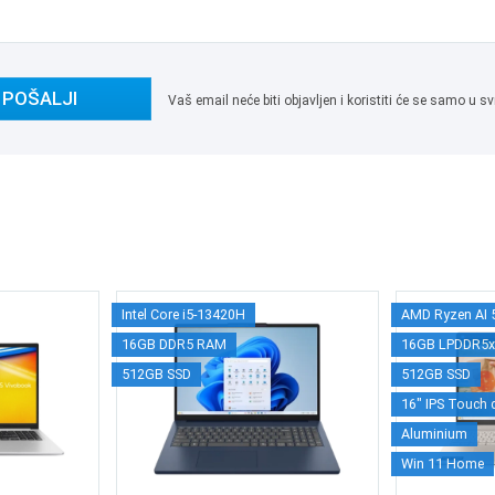
POŠALJI
Vaš email neće biti objavljen i koristiti će se samo u
Intel Core i5-13420H
AMD Ryzen AI 
16GB DDR5 RAM
16GB LPDDR5
512GB SSD
512GB SSD
16" IPS Touch 
Aluminium
Win 11 Home