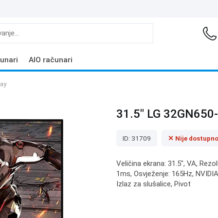
unari
AIO računari
lay
31.5" LG 32GN650-
ID: 31709
✕ Nije dostupn
Veličina ekrana: 31.5", VA, Rezo
1ms, Osvježenje: 165Hz, NVIDIA
Izlaz za slušalice, Pivot