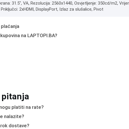
ekrana: 31.5", VA, Rezolucija: 2560x1440, Osvjetljenje: 350cd/m2, V
Priključci: 2xHDMI, DisplayPort, Izlaz za slušalice, Pivot
 plaćanja
 kupovina na LAPTOPI.BA?
 pitanja
ogu platiti na rate?
e nalazite?
e rok dostave?