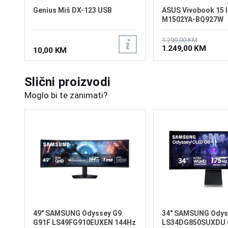
Genius Miš DX-123 USB
ASUS Vivobook 15 
M1502YA-BQ927W
1.299,00 KM
1.249,00 KM
10,00 KM
Slični proizvodi
Moglo bi te zanimati?
49" SAMSUNG Odyssey G9
34" SAMSUNG Odys
G91F LS49FG910EUXEN 144Hz
LS34DG850SUXDU 