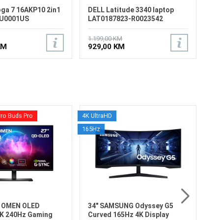
ga 7 16AKP10 2in1
DELL Latitude 3340 laptop
JU0001US
LAT0187823-R0023542
1.199,00 KM
KM
929,00 KM
rro Buds Pro
4K UltraHD
32
165Hz
S7
Ve
Re
Os
Os
Fr
Vr
6
HD
X OMEN OLED
34" SAMSUNG Odyssey G5
K 240Hz Gaming
Curved 165Hz 4K Display