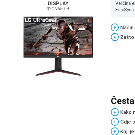
DISPLAY
Veličina 
32GN650-B
FreeSync, 
+
Načini
+
Zašto
Česta
+
Kako m
+
Gdje s
+
Koji j