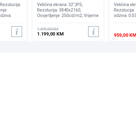
ed Display
Display
Display
 Rezolucija:
Veličina ekrana: 32",IPS,
Veličina ek
nje:
Rezolucija: 3840x2160,
Rezolucija:
dziva:
Osvjetljenje: 250cd/m2, Vrijeme
odziva: 0.0
 175Hz,
odziva: 1ms, Osvježenje:
240Hz, Kont
ium,
144Hz, AMD FreeSync
Brightness:
1.499,00 KM
oth ,
Premium, Windows 11
Sync, NVID
1.199,00 KM
959,00 K
isplayPort,
compatible,OS: Tizen, Wireless,
OLED Core P
:Adaptive
Bluetooth, Priključci: 2xHDMI
2xHDMI 2.1,
2.1, DisplayPort, 2x USB 3.0,
USB-B, RJ-45, Zvučnici: 10W
PODRŠKA
PRATI NAS
Česta pitanja?
Reklamacije i povrati
Servis