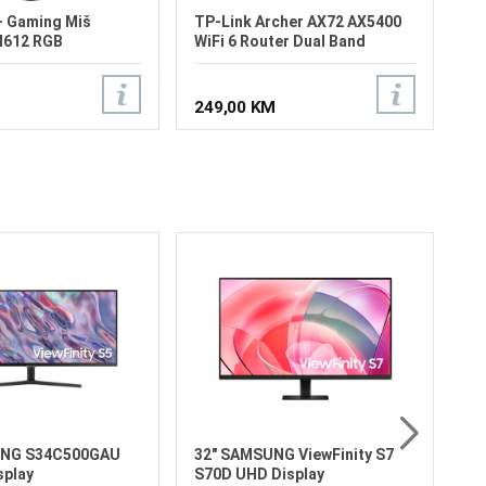
- Gaming Miš
TP-Link Archer AX72 AX5400
M612 RGB
WiFi 6 Router Dual Band
249,00 KM
4K U
34
165
Cu
L
Ve
Re
Os
od
16
79
Pr
7
Di
UNG S34C500GAU
32" SAMSUNG ViewFinity S7
play
S70D UHD Display