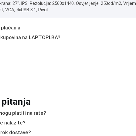
krana: 27", IPS, Rezolucija: 2560x1440, Osvjetljenje: 250cd/m2, Vrijem
t, VGA, 4xUSB 3.1, Pivot.
 plaćanja
 kupovina na LAPTOPI.BA?
 pitanja
ogu platiti na rate?
e nalazite?
e rok dostave?