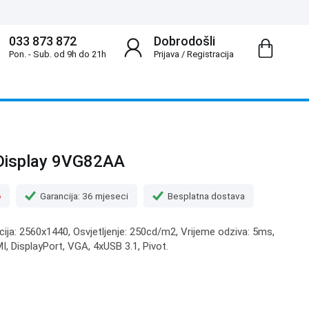
033 873 872
Dobrodošli
Pon. - Sub. od 9h do 21h
Prijava
/
Registracija
Display 9VG82AA
o
Garancija: 36 mjeseci
Besplatna dostava
ucija: 2560x1440, Osvjetljenje: 250cd/m2, Vrijeme odziva: 5ms,
MI, DisplayPort, VGA, 4xUSB 3.1, Pivot.