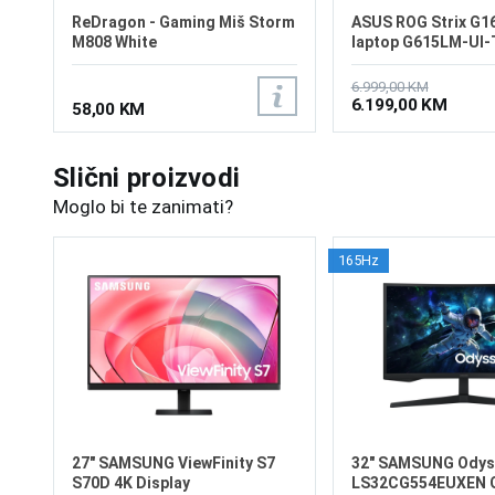
ReDragon - Gaming Miš Storm
ASUS ROG Strix G1
M808 White
laptop G615LM-UI
6.999,00 KM
6.199,00 KM
58,00 KM
Slični proizvodi
Moglo bi te zanimati?
165Hz
27" SAMSUNG ViewFinity S7
32" SAMSUNG Odys
S70D 4K Display
LS32CG554EUXEN 