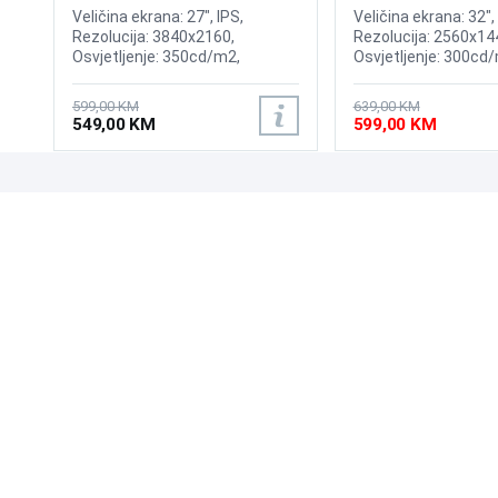
165Hz Gaming Curv
Veličina ekrana: 27", IPS,
Veličina ekrana: 32",
Rezolucija: 3840x2160,
Rezolucija: 2560x14
Osvjetljenje: 350cd/m2,
Osvjetljenje: 300cd/
Osvježenje: 60Hz, AMD
odziva: 1ms, Osvjež
FreeSync, Vrijeme odziva: 5ms,
165Hz, HDR10, AMD
599,00 KM
639,00 KM
Priključci: HDMI, Displayport
Premium Pro, 1000R
549,00 KM
599,00 KM
Priključci: HDMI, Dis
UPOZNAJTE NAS
POSLOVANJE
O nama
Uslovi poslovanja
Prodajna mjesta
Načini plaćanja
Kontaktirajte nas
Sigurnost plaćanja
Zašto kupiti od nas?
Načini dostave
NAČINI PLAĆANJA