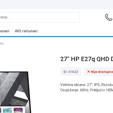
unari
AIO računari
2AA
27" HP E27q QHD 
ID: 31622
✕ Nije dostupn
Veličina ekrana: 27", IPS, Rezol
Osvježenje: 60Hz, Priključci: HD