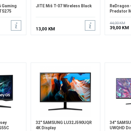
6 Gaming
JITE Miš T-07 Wireless Black
ReDragon 
-TS275
Predator 
44,00 KM
39,00 KM
13,00 KM
sey
32" SAMSUNG LU32J590UQR
34" SAMS
G55C
4K Display
UWQHD Dis