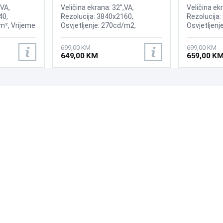
ed Display
 VA,
Veličina ekrana: 32",VA,
Veličina ekr
40,
Rezolucija: 3840x2160,
Rezolucija:
m², Vrijeme
Osvjetljenje: 270cd/m2,
Osvjetljenj
enje:
Kontrast; 3,000:1, Osvježenje:
odziva: 5ms
 FreeSync
60Hz, AMD FreeSync, Vrijeme
100Hz,AMD F
699,00 KM
699,00 KM
 Curvature,
odziva: 4 ms, Priključci: 2xHDMI,
2xHDMI 2.0,
649,00 KM
659,00 K
playPort
Displayport
PODRŠKA
PRATI NAS
Česta pitanja?
Reklamacije i povrati
Servis