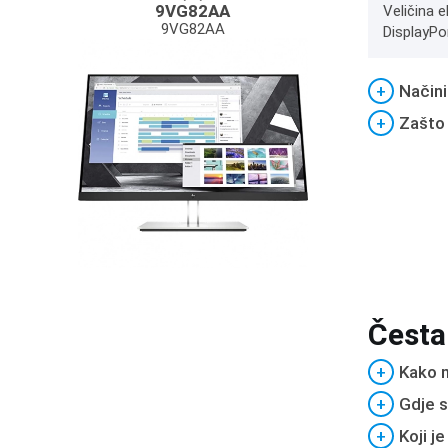
9VG82AA
Veličina e
9VG82AA
DisplayPor
+
Načini
+
Zašto
Česta
+
Kako m
+
Gdje s
+
Koji j