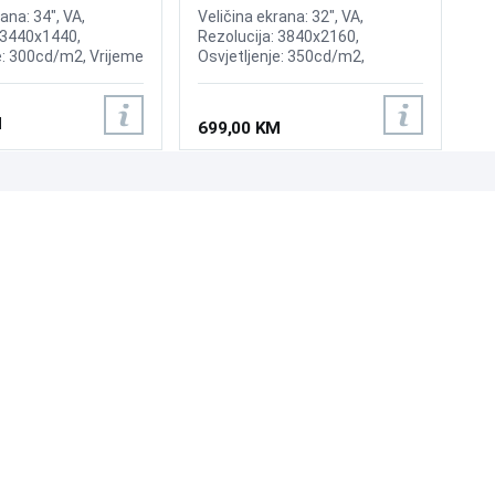
ana: 34", VA,
Veličina ekrana: 32", VA,
 3440x1440,
Rezolucija: 3840x2160,
e: 300cd/m2, Vrijeme
Osvjetljenje: 350cd/m2,
, Osvježenje:
Osvježenje: 60Hz, AMD
reeSync, Priključci:
FreeSync, Kontrast: 1000:1,
 DisplayPort
Vrijeme odziva: 5ms, Priključci:
M
699,00 KM
HDMI, Displayport
UNI-EXPERT D.O.O.
Adresa: Branislava Nušića 162, Sarajevo, 71000, BiH
Kontakt: 033 873 872
Email: prodaja@laptopi.ba
ID: 4245018500008
PDV: 245018500008