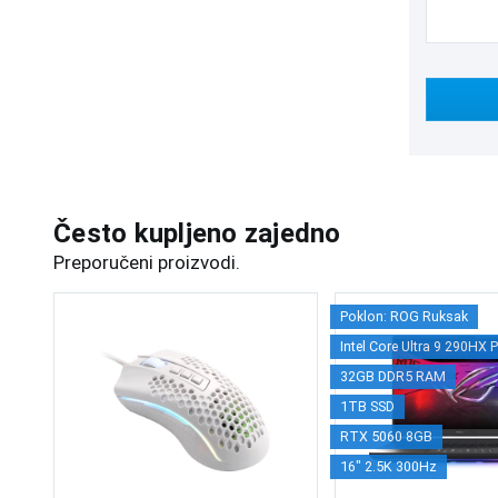
Često kupljeno zajedno
Preporučeni proizvodi.
Poklon: ROG Ruksak
Intel Core Ultra 9 290HX 
32GB DDR5 RAM
1TB SSD
RTX 5060 8GB
16" 2.5K 300Hz