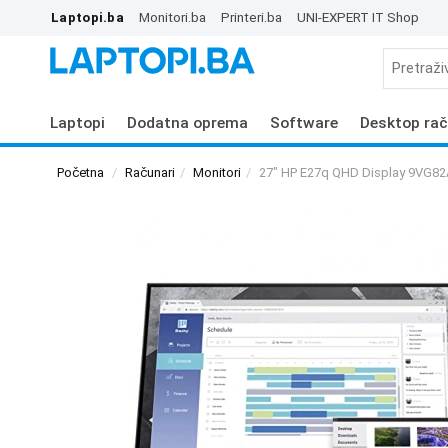
Laptopi.ba
Monitori.ba
Printeri.ba
UNI-EXPERT IT Shop
Laptopi
Dodatna oprema
Software
Desktop rač
Početna
Računari
Monitori
27" HP E27q QHD Display 9VG8