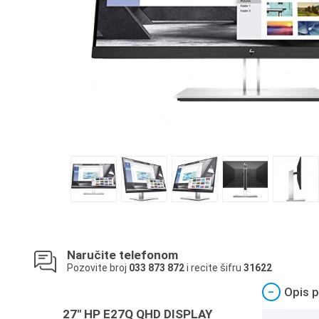
Naručite telefonom
Pozovite broj
033 873 872
i recite šifru
31622
−
Opis p
27" HP E27Q QHD DISPLAY