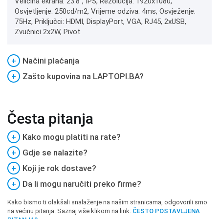
Veličina ekrana: 23.8", IPS, Rezolucija: 1920x1080,
Osvjetljenje: 250cd/m2, Vrijeme odziva: 4ms, Osvježenje:
75Hz, Priključci: HDMI, DisplayPort, VGA, RJ45, 2xUSB,
Zvučnici 2x2W, Pivot.
+
Načini plaćanja
+
Zašto kupovina na LAPTOPI.BA?
Česta pitanja
+
Kako mogu platiti na rate?
+
Gdje se nalazite?
+
Koji je rok dostave?
+
Da li mogu naručiti preko firme?
Kako bismo ti olakšali snalaženje na našim stranicama, odgovorili smo
na većinu pitanja. Saznaj više klikom na link:
ČESTO POSTAVLJENA