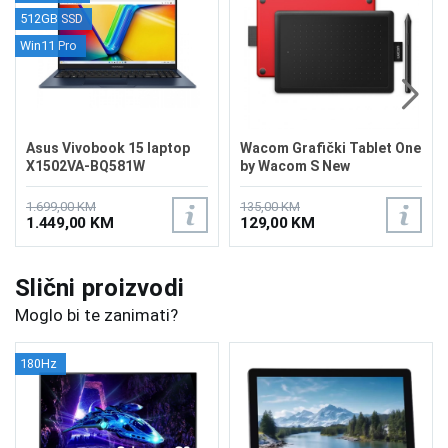
512GB SSD
Win11 Pro
Asus Vivobook 15 laptop
Wacom Grafički Tablet One
X1502VA-BQ581W
by Wacom S New
1.699,00 KM
135,00 KM
1.449,00 KM
129,00 KM
Slični proizvodi
Moglo bi te zanimati?
180Hz