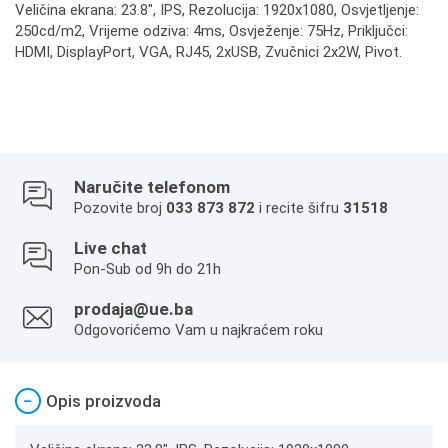
Veličina ekrana: 23.8", IPS, Rezolucija: 1920x1080, Osvjetljenje:
250cd/m2, Vrijeme odziva: 4ms, Osvježenje: 75Hz, Priključci:
HDMI, DisplayPort, VGA, RJ45, 2xUSB, Zvučnici 2x2W, Pivot.
Naručite telefonom
Pozovite broj
033 873 872
i recite šifru
31518
Live chat
Pon-Sub od 9h do 21h
prodaja@ue.ba
Odgovorićemo Vam u najkraćem roku
−
Opis proizvoda