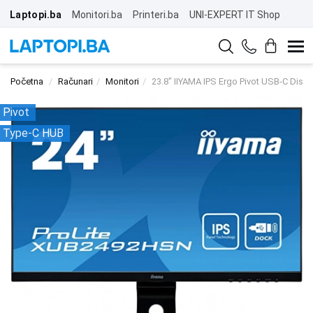
Laptopi.ba
Monitori.ba
Printeri.ba
UNI-EXPERT IT Shop
Početna
Računari
Monitori
23.8" IIYAMA IPS Ergo Pivot USB-C Displ
Pivot
Type-C HUB