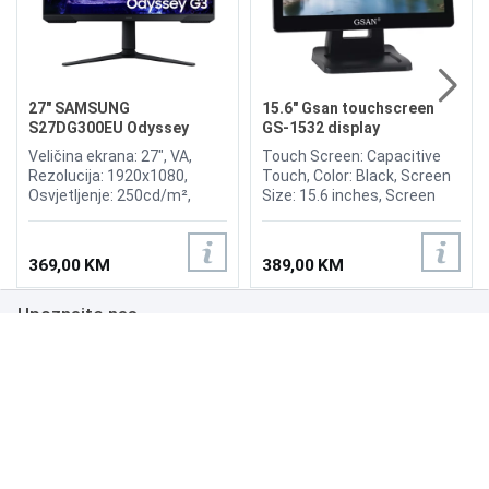
27" SAMSUNG
15.6" Gsan touchscreen
S27DG300EU Odyssey
GS-1532 display
Gaming G3 180Hz Display
Veličina ekrana: 27", VA,
Touch Screen: Capacitive
Rezolucija: 1920x1080,
Touch, Color: Black, Screen
Osvjetljenje: 250cd/m²,
Size: 15.6 inches, Screen
Vrijeme odziva: 1ms,
Ratio: 4:3, Viewing Angle:
Osvježenje: 180Hz,
H150°/V130°, Brightness:
FreeSync, Kontrast: 3.000:1,
300nits, OR (Optimum
369,00 KM
389,00 KM
Priključci: HDMI 1.4,
Resolution): 1366*768, Input
DisplayPort 1.4
Power: 12V, 3.0A, Input
Upoznajte nas
Signal: RGB Analog, Input
Interfaces: VGA, Multimedia
interface, DC.
Poslovanje
Podrška
NAČINI PLAĆANJA