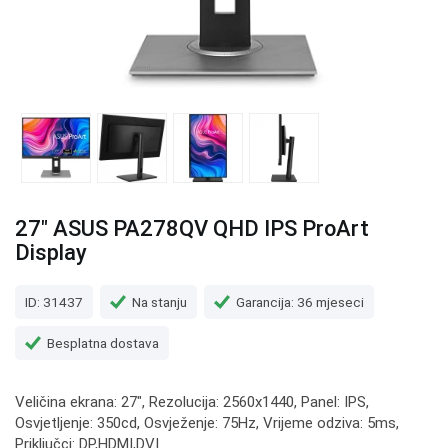
27" ASUS PA278QV QHD IPS ProArt
Display
ID: 31437
Na stanju
Garancija: 36 mjeseci
Besplatna dostava
Veličina ekrana: 27", Rezolucija: 2560x1440, Panel: IPS,
Osvjetljenje: 350cd, Osvježenje: 75Hz, Vrijeme odziva: 5ms,
Priključci: DP,HDMI,DVI.