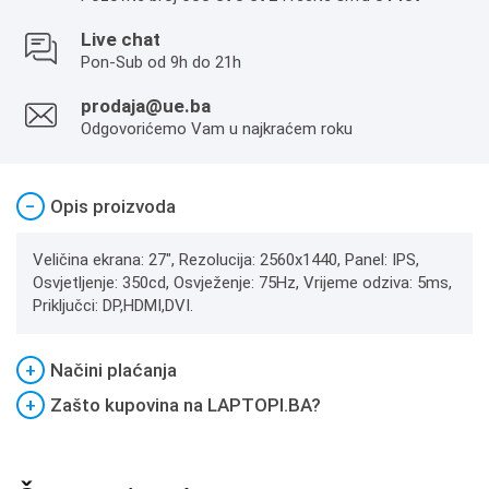
Live chat
Pon-Sub od 9h do 21h
prodaja@ue.ba
Odgovorićemo Vam u najkraćem roku
−
Opis proizvoda
Veličina ekrana: 27", Rezolucija: 2560x1440, Panel: IPS,
Osvjetljenje: 350cd, Osvježenje: 75Hz, Vrijeme odziva: 5ms,
Priključci: DP,HDMI,DVI.
+
Načini plaćanja
+
Zašto kupovina na LAPTOPI.BA?