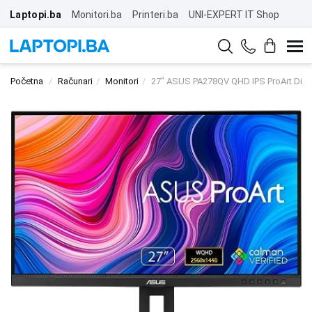
Laptopi.ba
Monitori.ba
Printeri.ba
UNI-EXPERT IT Shop
Početna
Računari
Monitori
27" ASUS PA278QV QHD IPS ProArt Disp