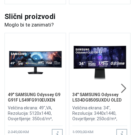
Slični proizvodi
Moglo bi te zanimati?
49" SAMSUNG Odyssey G9
34" SAMSUNG Odyssey
G91F LS49FG910EUXEN
LS34DG850SUXDU OLED
144Hz Gaming Curved
G8 175Hz Gaming Curved
Veličina ekrana: 49",VA,
Veličina ekrana: 34",
Display
Display
Rezolucija: 5120x1440,
Rezolucija: 3440x1440,
Osvjetljenje: 350cd/m²,
Osvjetljenje: 250cd/m²,
Vrijeme odziva:1ms,
Vrijeme odziva: 0,03ms,
Osvježenje: 144Hz, AMD
Osvježenje: 175Hz, AMD
2.349,00 KM
1.999,00 KM
FreeSync Premium Pro,
FreeSync Premium,