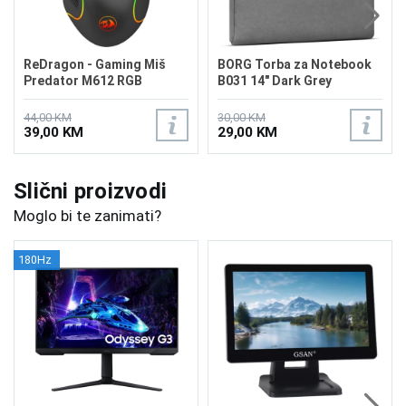
ReDragon - Gaming Miš
BORG Torba za Notebook
Predator M612 RGB
B031 14" Dark Grey
44,00 KM
30,00 KM
39,00 KM
29,00 KM
Slični proizvodi
Moglo bi te zanimati?
180Hz