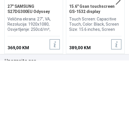
27" SAMSUNG
15.6" Gsan touchscreen
S27DG300EU Odyssey
GS-1532 display
Gaming G3 180Hz Display
Veličina ekrana: 27", VA,
Touch Screen: Capacitive
Rezolucija: 1920x1080,
Touch, Color: Black, Screen
Osvjetljenje: 250cd/m²,
Size: 15.6 inches, Screen
Vrijeme odziva: 1ms,
Ratio: 4:3, Viewing Angle:
Osvježenje: 180Hz,
H150°/V130°, Brightness:
FreeSync, Kontrast: 3.000:1,
300nits, OR (Optimum
369,00 KM
389,00 KM
Priključci: HDMI 1.4,
Resolution): 1366*768, Input
DisplayPort 1.4
Power: 12V, 3.0A, Input
Upoznajte nas
Signal: RGB Analog, Input
Interfaces: VGA, Multimedia
interface, DC.
Poslovanje
Podrška
NAČINI PLAĆANJA