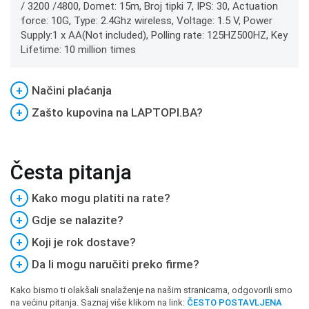
/ 3200 /4800, Domet: 15m, Broj tipki 7, IPS: 30, Actuation
force: 10G, Type: 2.4Ghz wireless, Voltage: 1.5 V, Power
Supply:1 x AA(Not included), Polling rate: 125HZ500HZ, Key
Lifetime: 10 million times
+
Načini plaćanja
+
Zašto kupovina na LAPTOPI.BA?
Česta pitanja
+
Kako mogu platiti na rate?
+
Gdje se nalazite?
+
Koji je rok dostave?
+
Da li mogu naručiti preko firme?
Kako bismo ti olakšali snalaženje na našim stranicama, odgovorili smo
na većinu pitanja. Saznaj više klikom na link:
ČESTO POSTAVLJENA