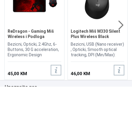
ReDragon - Gaming Miš
Logitech Miš M330 Silent
Wireless i Podloga
Plus Wireless Black
M601WL-BA 2u1
Bezicni, Opticki, 2.4Ghz, 6-
Bezicni, USB (Nano receiver)
Buttons, 30 G acceleration,
, Opticki, Smooth optical
Ergonomic Design
tracking, DPI (Min/Max):
supportive shape to reduce
1000±, Broj tipki 3, Domet:
fatigue, Quick-change DPI
10m, Connect / Power: Yes,
settings
on/off switch, Scroll Wheel:
45,00 KM
46,00 KM
(800/1200/1600/2400),
Yes
Advanced gaming sensor
Upoznajte nas
for accurate gaming
performance, Long battery
life with low battery LED
Poslovanje
indicator **(AA battery not
included), RED LED Backlight
Podrška
Option, Fast Wireless
Gaming Technology, Large
Gaming Mouse Pad
NAČINI PLAĆANJA