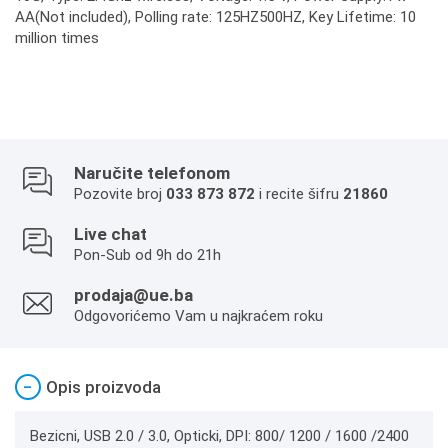
AA(Not included), Polling rate: 125HZ500HZ, Key Lifetime: 10
million times
Naručite telefonom
Pozovite broj
033 873 872
i recite šifru
21860
Live chat
Pon-Sub od 9h do 21h
prodaja@ue.ba
Odgovorićemo Vam u najkraćem roku
−
Opis proizvoda
Bezicni, USB 2.0 / 3.0, Opticki, DPI: 800/ 1200 / 1600 /2400