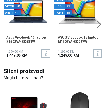
512GB SSD
512GB SSD
Win11 Pro
Win11 Pro
Asus Vivobook 15 laptop
ASUS Vivobook 15 laptop
X1502VA-BQ581W
M1502YA-BQ927W
1.699,00 KM
1.299,00 KM
1.449,00 KM
1.249,00 KM
Slični proizvodi
Moglo bi te zanimati?