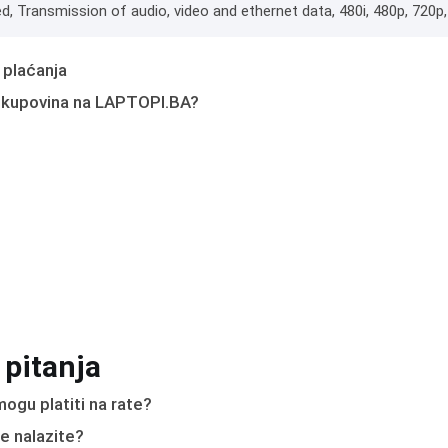
ed, Transmission of audio, video and ethernet data, 480i, 480p, 720p
 plaćanja
 kupovina na LAPTOPI.BA?
 pitanja
ogu platiti na rate?
e nalazite?