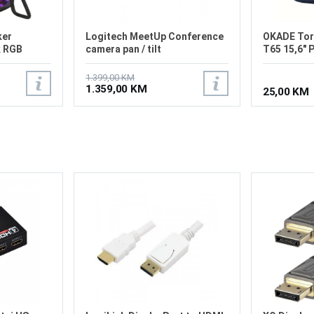
ker
Logitech MeetUp Conference
OKADE Tor
k RGB
camera pan / tilt
T65 15,6" 
1.399,00 KM
1.359,00 KM
25,00 KM