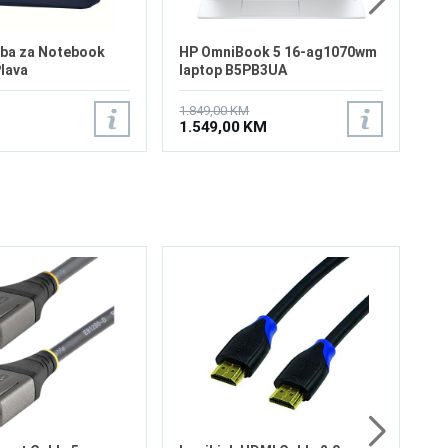
ba za Notebook
HP OmniBook 5 16-ag1070wm
Plava
laptop B5PB3UA
1.849,00 KM
1.549,00 KM
Lo
HD
Go
au
48
14
1