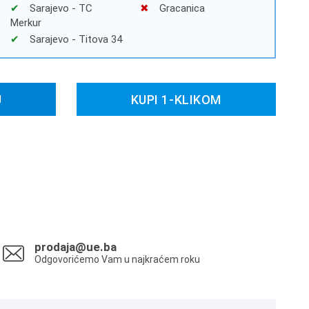
Sarajevo - TC
Gracanica
Merkur
Sarajevo - Titova 34
U
KUPI 1-KLIKOM
prodaja@ue.ba
Odgovorićemo Vam u najkraćem roku