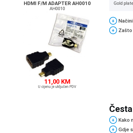
HDMI F/M ADAPTER AH0010
Gold plat
AH0010
+
Načini
+
Zašto
11,00 KM
U cijenu je uključen PDV
Česta
+
Kako m
+
Gdje s