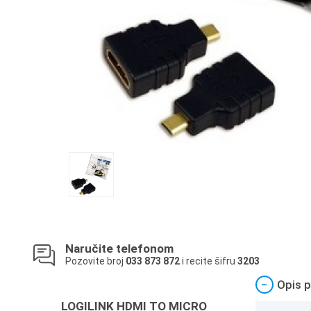
Naručite telefonom
Pozovite broj
033 873 872
i recite šifru
3203
−
Opis p
LOGILINK HDMI TO MICRO