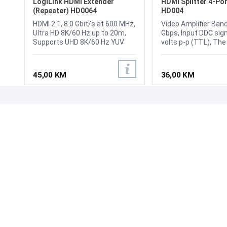
LogiLink HDMI Extender
HDMI Splitter 4-Por
(Repeater) HD0064
HD004
HDMI 2.1, 8.0 Gbit/s at 600 MHz,
Video Amplifier Band
Ultra HD 8K/60 Hz up to 20m,
Gbps, Input DDC signa
Supports UHD 8K/60 Hz YUV
volts p-p (TTL), The
4:4:4 and Full 3D, Power supply:
signal level: 1.2 volt
5 V / 0.5 A over USB cable,
Output: DVI-I 25 pin
Compliant with HDCP 2.3, DDC,
(digital-only), Singl
45,00 KM
36,00 KM
HDR, CEC, Plug-and-play – no
signal range: 1080p 
driver installation needed
1920x1200, HDMI co
class of 19-pin fem
connector, Power: 5
UPOZNAJTE NAS
POSLOVANJE
O nama
Uslovi poslovanja
Prodajna mjesta
Načini plaćanja
Kontaktirajte nas
Sigurnost plaćanja
Zašto kupiti od nas?
Načini dostave
NAČINI PLAĆANJA