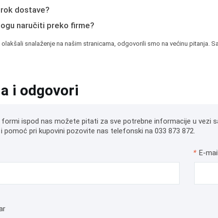
e rok dostave?
mogu naručiti preko firme?
 olakšali snalaženje na našim stranicama, odgovorili smo na većinu pitanja. Sa
ja i odgovori
 formi ispod nas možete pitati za sve potrebne informacije u vezi s
i pomoć pri kupovini pozovite nas telefonski na 033 873 872.
*
E-mai
ar