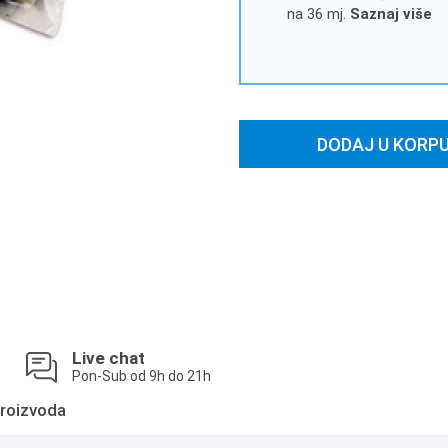
na 36 mj.
Saznaj više
DODAJ U KORP
Live chat
Pon-Sub od 9h do 21h
roizvoda