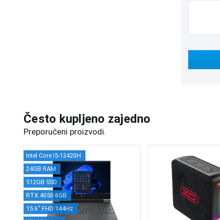
Često kupljeno zajedno
Preporučeni proizvodi.
Intel Core i5-13420H
24GB RAM
512GB SSD
RTX 4050 6GB
15.6" FHD 144Hz