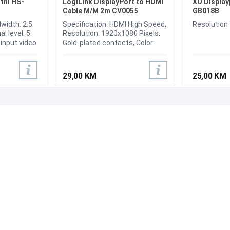
tni HS-
LogiLink DisplayPort to HDMI
XO Display
Cable M/M 2m CV0055
GB018B
width: 2.5
Specification: HDMI High Speed,
Resolution
l level: 5
Resolution: 1920x1080 Pixels,
 input video
Gold-plated contacts, Color:
s p-p, Video
White
 female
e connection
29,00 KM
25,00 KM
/
nnector: A
ale
V DC
PODRŠKA
PRATI NAS
Česta pitanja?
Reklamacije i povrati
Servis