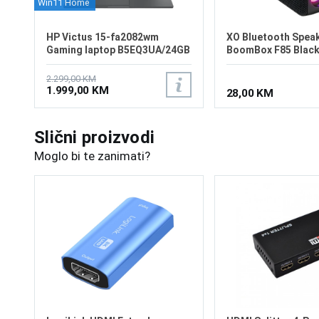
Win11 Home
HP Victus 15-fa2082wm
XO Bluetooth Spea
Gaming laptop B5EQ3UA/24GB
BoomBox F85 Blac
2.299,00 KM
1.999,00 KM
28,00 KM
Slični proizvodi
Moglo bi te zanimati?