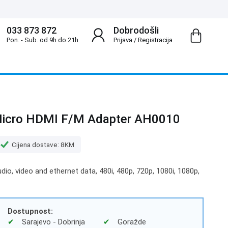
033 873 872
Dobrodošli
Pon. - Sub. od 9h do 21h
Prijava
/
Registracija
Micro HDMI F/M Adapter AH0010
Cijena dostave: 8KM
dio, video and ethernet data, 480i, 480p, 720p, 1080i, 1080p,
Dostupnost:
Sarajevo - Dobrinja
Goražde