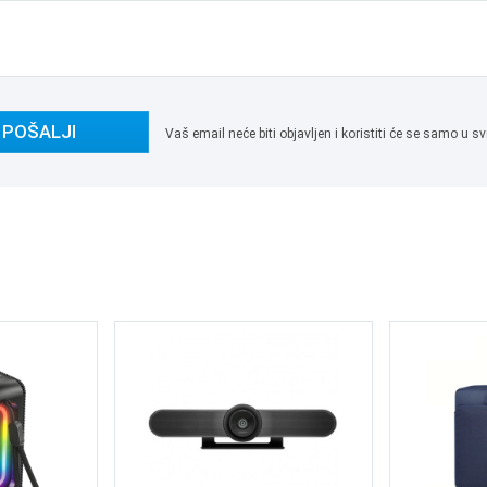
POŠALJI
Vaš email neće biti objavljen i koristiti će se samo u