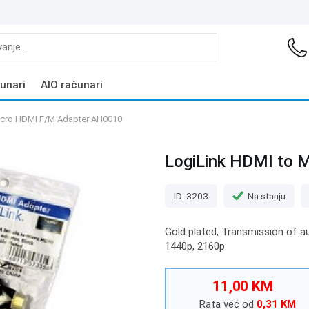
unari
AIO računari
icro HDMI F/M Adapter AH0010
LogiLink HDMI to 
ID: 3203
Na stanju
Gold plated, Transmission of au
1440p, 2160p
11,00 KM
Rata već od
0,31 KM