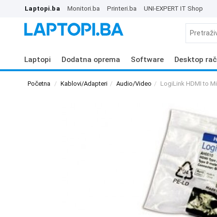
Laptopi.ba
Monitori.ba
Printeri.ba
UNI-EXPERT IT Shop
Laptopi
Dodatna oprema
Software
Desktop rač
Početna
Kablovi/Adapteri
Audio/Video
LogiLink HDMI to M