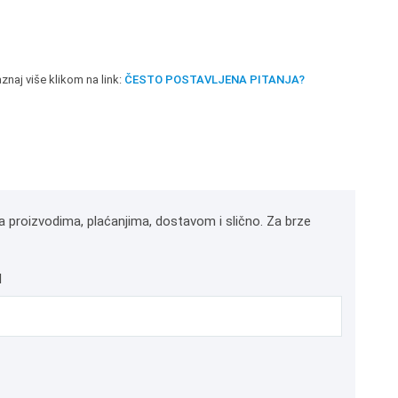
znaj više klikom na link:
ČESTO POSTAVLJENA PITANJA?
a proizvodima, plaćanjima, dostavom i slično. Za brze
l