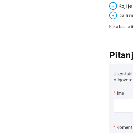
+
Koji j
+
Da li 
Kako bismo ti
Pitan
U kontakt
odgovore 
*
Ime
*
Koment