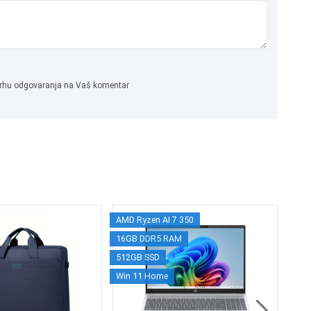
 svrhu odgovaranja na Vaš komentar
AMD Ryzen AI 7 350
Me
16GB DDR5 RAM
6 
512GB SSD
Win 11 Home
1