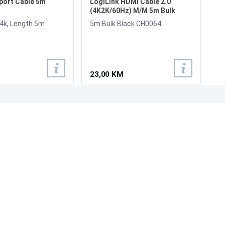
port Cable 5m
LogiLink HDMI Cable 2.0
(4K2K/60Hz) M/M 5m Bulk
Black CH0064
 4k, Length 5m
5m Bulk Black CH0064
23,00 KM
UNI-EXPERT D.O.O.
Adresa: Branislava Nušića 162, Sarajevo, 71000, BiH
Kontakt: 033 873 872
Email: prodaja@laptopi.ba
ID: 4245018500008
PDV: 245018500008