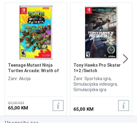
Teenage Mutant Ninja
Tony Hawks Pro Skater
Turtles Arcade: Wrath of
1+2 /Switch
the Mutants /Switch
Zanr: Akcija
Žanr: Sportska igra,
Simulacijska videoigra,
Simulacijska igra
69,00 KM
65,00 KM
65,00 KM
Upoznajte nas
Poslovanje