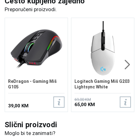
Često kupljeno zajedno
Preporučeni proizvodi.
ReDragon - Gaming Miš
Logitech Gaming Miš G203
G105
Lightsync White
69,00 KM
65,00 KM
39,00 KM
Slični proizvodi
Moglo bi te zanimati?