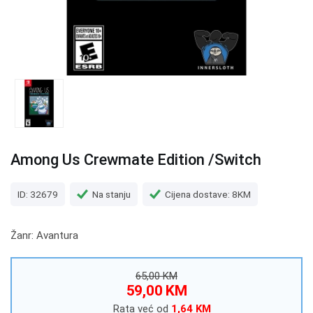
Among Us Crewmate Edition /Switch
ID: 32679
Na stanju
Cijena dostave: 8KM
Žanr: Avantura
65,00 KM
59,00 KM
Rata već od
1,64 KM