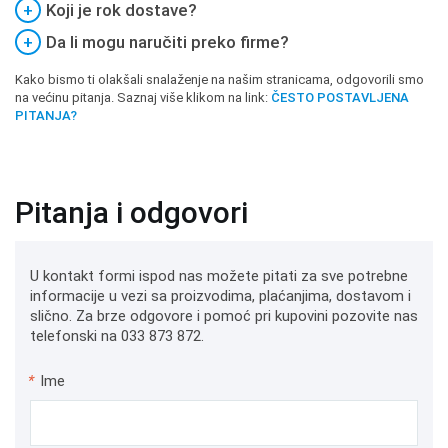
+
Koji je rok dostave?
+
Da li mogu naručiti preko firme?
Kako bismo ti olakšali snalaženje na našim stranicama, odgovorili smo
na većinu pitanja. Saznaj više klikom na link:
ČESTO POSTAVLJENA
PITANJA?
Pitanja i odgovori
U kontakt formi ispod nas možete pitati za sve potrebne
informacije u vezi sa proizvodima, plaćanjima, dostavom i
slično. Za brze odgovore i pomoć pri kupovini pozovite nas
telefonski na 033 873 872.
*
Ime