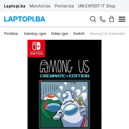
Laptopi.ba
Monitori.ba
Printeri.ba
UNI-EXPERT IT Shop
Početna
Gaming i igre
Video igre
Switch
Among Us Crewmate Edi