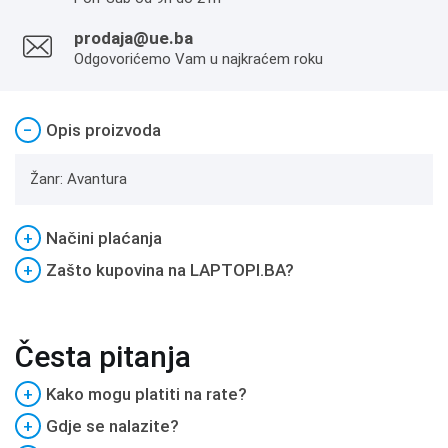
prodaja@ue.ba
Odgovorićemo Vam u najkraćem roku
−
Opis proizvoda
Žanr: Avantura
+
Načini plaćanja
+
Zašto kupovina na LAPTOPI.BA?
Česta pitanja
+
Kako mogu platiti na rate?
+
Gdje se nalazite?