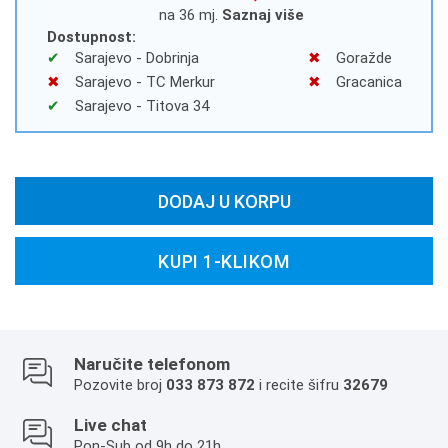
na 36 mj.
Saznaj više
Dostupnost:
Sarajevo - Dobrinja
Goražde
Sarajevo - TC Merkur
Gracanica
Sarajevo - Titova 34
DODAJ U KORPU
KUPI 1-KLIKOM
Naručite telefonom
Pozovite broj
033 873 872
i recite šifru
32679
Live chat
Pon-Sub od 9h do 21h