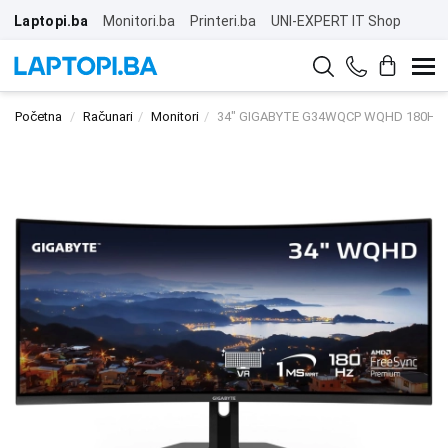
Laptopi.ba
Monitori.ba
Printeri.ba
UNI-EXPERT IT Shop
Početna
Računari
Monitori
34" GIGABYTE G34WQCP WQHD 180Hz C