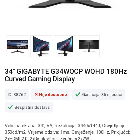
34" GIGABYTE G34WQCP WQHD 180Hz
Curved Gaming Display
ID: 38762
✕ Nije dostupno
Garancija: 36 mjeseci
Besplatna dostava
Veličina ekrana: 34", VA, Rezolucija: 3440x1440, Osvjetljenje:
350cd/m2, Vrijeme odziva: 1ms, Osvježenje: 180Hz, Priključci:
2xHDMI 2.0, 2xDisplayPort, Zvučnici:2x2W