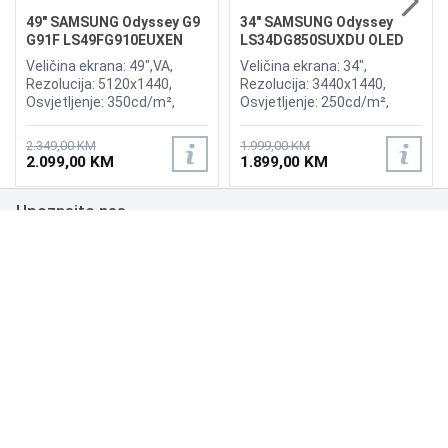
49" SAMSUNG Odyssey G9
34" SAMSUNG Odyssey
G91F LS49FG910EUXEN
LS34DG850SUXDU OLED
144Hz Gaming Curved
G8 175Hz Gaming Curved
Veličina ekrana: 49",VA,
Veličina ekrana: 34",
Display
Display
Rezolucija: 5120x1440,
Rezolucija: 3440x1440,
Osvjetljenje: 350cd/m²,
Osvjetljenje: 250cd/m²,
Vrijeme odziva:1ms,
Vrijeme odziva: 0,03ms,
Osvježenje: 144Hz, AMD
Osvježenje: 175Hz, AMD
2.349,00 KM
1.999,00 KM
FreeSync Premium Pro,
FreeSync Premium,
2.099,00 KM
1.899,00 KM
Priključci: 2xHDMI 2.1,
Wireless LAN, Bluetooth ,
DisplayPort, 2xUSB 3.2, USB-
Priključci: 2xHDMI,
Upoznajte nas
B
DisplayPort, 2xUSB 3.0,
Zvučnici:Adaptive Sound
Poslovanje
Podrška
NAČINI PLAĆANJA