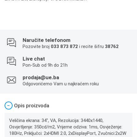
Naručite telefonom
Pozovite broj
033 873 872
i recite šifru
38762
Live chat
Pon-Sub od 9h do 21h
prodaja@ue.ba
Odgovorićemo Vam u najkraćem roku
−
Opis proizvoda
Veličina ekrana: 34", VA, Rezolucija: 3440x1440,
Osvjetljenje: 350cd/m2, Vrijeme odziva: 1ms, Osvježenje:
180Hz, Priključci: 2xHDMI 2.0, 2xDisplayPort, Zvučnici:2x2W