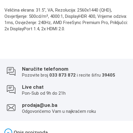
Veličina ekrana: 31.5", VA, Rezolucija: 2560x1440 (QHD),
Osvjetljenje: 500cd/m², 4000:1, DisplayHDR 400, Vrijeme odziva:
1ms, Osvježenje: 240Hz, AMD FreeSync Premium Pro, Priključci:
2x DisplayPort 1.4, 2x HDMI 2.0.
Naručite telefonom
Pozovite broj
033 873 872
i recite šifru
39405
Live chat
Pon-Sub od 9h do 21h
prodaja@ue.ba
Odgovorićemo Vam u najkraćem roku
−
Opis proizvoda