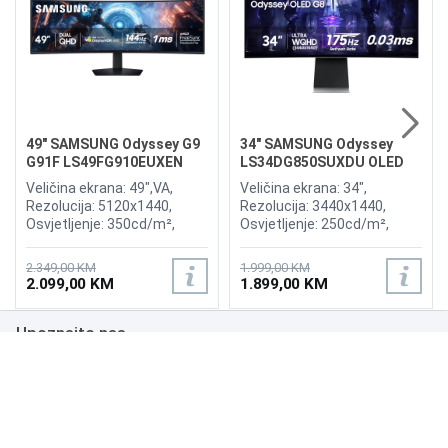
49" SAMSUNG Odyssey G9
34" SAMSUNG Odyssey
G91F LS49FG910EUXEN
LS34DG850SUXDU OLED
144Hz Gaming Curved
G8 175Hz Gaming Curved
Veličina ekrana: 49",VA,
Veličina ekrana: 34",
Display
Display
Rezolucija: 5120x1440,
Rezolucija: 3440x1440,
Osvjetljenje: 350cd/m²,
Osvjetljenje: 250cd/m²,
Vrijeme odziva:1ms,
Vrijeme odziva: 0,03ms,
Osvježenje: 144Hz, AMD
Osvježenje: 175Hz, AMD
2.349,00 KM
1.999,00 KM
FreeSync Premium Pro,
FreeSync Premium,
2.099,00 KM
1.899,00 KM
Priključci: 2xHDMI 2.1,
Wireless LAN, Bluetooth ,
DisplayPort, 2xUSB 3.2, USB-
Priključci: 2xHDMI,
Upoznajte nas
B
DisplayPort, 2xUSB 3.0,
Zvučnici:Adaptive Sound
Poslovanje
Podrška