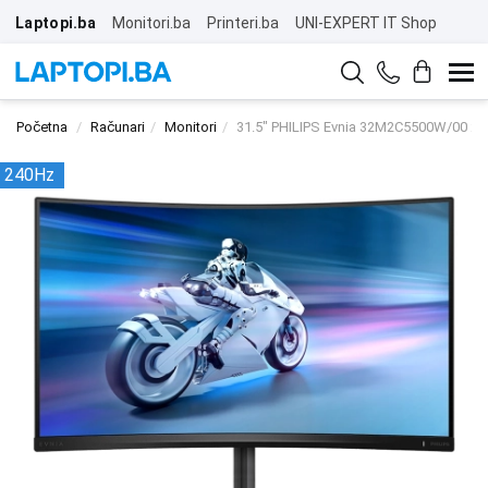
Laptopi.ba
Monitori.ba
Printeri.ba
UNI-EXPERT IT Shop
Početna
Računari
Monitori
31.5" PHILIPS Evnia 32M2C5500W/00 24
240Hz