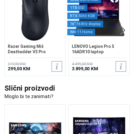
1TB SSD
RTX 5060 8GB
16" 165Hz display
Win 11 Home
Razer Gaming Miš
LENOVO Legion Pro 5
Deathadder V3 Pro
16ADR10 laptop
Wireless Black
83LT000MUS
319,00 KM
4.499,00 KM
299,00 KM
3.899,00 KM
Slični proizvodi
Moglo bi te zanimati?