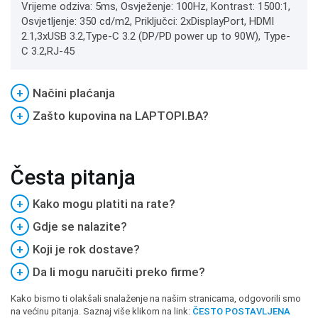
Vrijeme odziva: 5ms, Osvježenje: 100Hz, Kontrast: 1500:1,
Osvjetljenje: 350 cd/m2, Priključci: 2xDisplayPort, HDMI
2.1,3xUSB 3.2,Type-C 3.2 (DP/PD power up to 90W), Type-
C 3.2,RJ-45
+
Načini plaćanja
+
Zašto kupovina na LAPTOPI.BA?
Česta pitanja
+
Kako mogu platiti na rate?
+
Gdje se nalazite?
+
Koji je rok dostave?
+
Da li mogu naručiti preko firme?
Kako bismo ti olakšali snalaženje na našim stranicama, odgovorili smo
na većinu pitanja. Saznaj više klikom na link:
ČESTO POSTAVLJENA