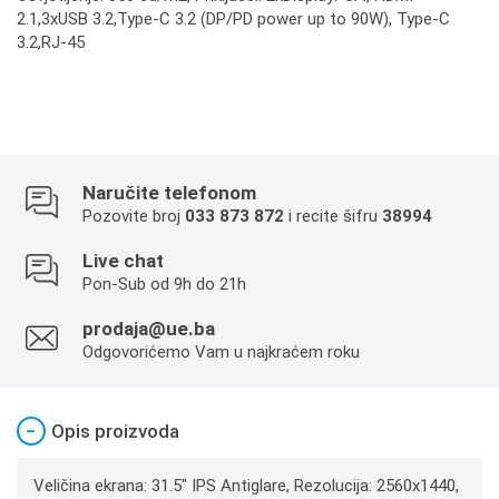
2.1,3xUSB 3.2,Type-C 3.2 (DP/PD power up to 90W), Type-C
3.2,RJ-45
Naručite telefonom
Pozovite broj
033 873 872
i recite šifru
38994
Live chat
Pon-Sub od 9h do 21h
prodaja@ue.ba
Odgovorićemo Vam u najkraćem roku
−
Opis proizvoda
Veličina ekrana: 31.5" IPS Antiglare, Rezolucija: 2560x1440,