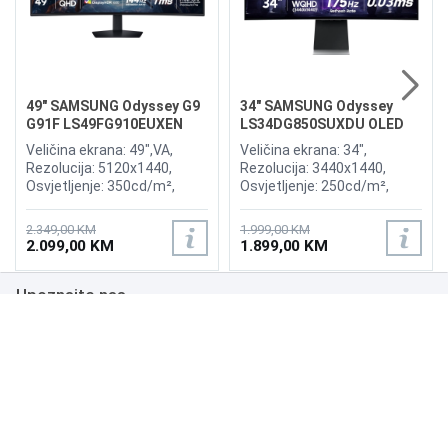
49" SAMSUNG Odyssey G9
34" SAMSUNG Odyssey
G91F LS49FG910EUXEN
LS34DG850SUXDU OLED
144Hz Gaming Curved
G8 175Hz Gaming Curved
Veličina ekrana: 49",VA,
Veličina ekrana: 34",
Display
Display
Rezolucija: 5120x1440,
Rezolucija: 3440x1440,
Osvjetljenje: 350cd/m²,
Osvjetljenje: 250cd/m²,
Vrijeme odziva:1ms,
Vrijeme odziva: 0,03ms,
Osvježenje: 144Hz, AMD
Osvježenje: 175Hz, AMD
2.349,00 KM
1.999,00 KM
FreeSync Premium Pro,
FreeSync Premium,
2.099,00 KM
1.899,00 KM
Priključci: 2xHDMI 2.1,
Wireless LAN, Bluetooth ,
DisplayPort, 2xUSB 3.2, USB-
Priključci: 2xHDMI,
Upoznajte nas
B
DisplayPort, 2xUSB 3.0,
Zvučnici:Adaptive Sound
Poslovanje
Podrška
NAČINI PLAĆANJA