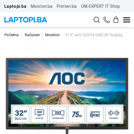
Laptopi.ba
Monitori.ba
Printeri.ba
UNI-EXPERT IT Shop
Početna
Računari
Monitori
31.5" AOC Q32V4 QHD 2K Display