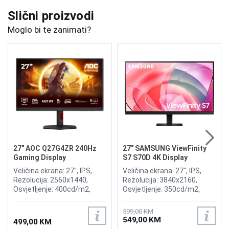
Slični proizvodi
Moglo bi te zanimati?
27" AOC Q27G4ZR 240Hz
27" SAMSUNG ViewFinity
Gaming Display
S7 S70D 4K Display
Veličina ekrana: 27", IPS,
Veličina ekrana: 27", IPS,
Rezolucija: 2560x1440,
Rezolucija: 3840x2160,
Osvjetljenje: 400cd/m2,
Osvjetljenje: 350cd/m2,
Vrijeme odziva:0.3ms MPRT
Osvježenje: 60Hz, AMD
(1ms GtG), Osvježenje:
FreeSync, Vrijeme odziva:
599,00 KM
240Hz, Adaptive Sync, G-
5ms, Priključci: HDMI,
549,00 KM
499,00 KM
SYNC, Priključci: HDMI 2x 2.0,
Displayport