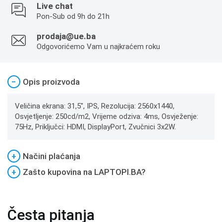
Live chat
Pon-Sub od 9h do 21h
prodaja@ue.ba
Odgovorićemo Vam u najkraćem roku
−
Opis proizvoda
Veličina ekrana: 31,5", IPS, Rezolucija: 2560x1440,
Osvjetljenje: 250cd/m2, Vrijeme odziva: 4ms, Osvježenje:
75Hz, Priključci: HDMI, DisplayPort, Zvučnici 3x2W.
+
Načini plaćanja
+
Zašto kupovina na LAPTOPI.BA?
Česta pitanja