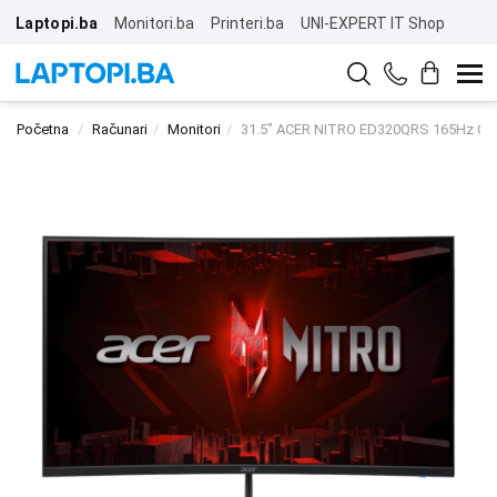
Laptopi.ba
Monitori.ba
Printeri.ba
UNI-EXPERT IT Shop
Početna
Računari
Monitori
31.5" ACER NITRO ED320QRS 165Hz Cur