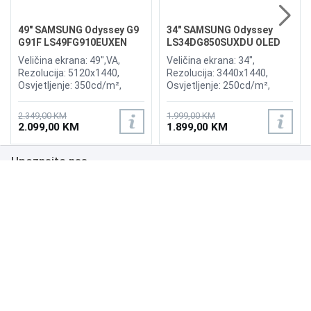
49" SAMSUNG Odyssey G9
34" SAMSUNG Odyssey
G91F LS49FG910EUXEN
LS34DG850SUXDU OLED
144Hz Gaming Curved
G8 175Hz Gaming Curved
Veličina ekrana: 49",VA,
Veličina ekrana: 34",
Display
Display
Rezolucija: 5120x1440,
Rezolucija: 3440x1440,
Osvjetljenje: 350cd/m²,
Osvjetljenje: 250cd/m²,
Vrijeme odziva:1ms,
Vrijeme odziva: 0,03ms,
Osvježenje: 144Hz, AMD
Osvježenje: 175Hz, AMD
2.349,00 KM
1.999,00 KM
FreeSync Premium Pro,
FreeSync Premium,
2.099,00 KM
1.899,00 KM
Priključci: 2xHDMI 2.1,
Wireless LAN, Bluetooth ,
DisplayPort, 2xUSB 3.2, USB-
Priključci: 2xHDMI,
Upoznajte nas
B
DisplayPort, 2xUSB 3.0,
Zvučnici:Adaptive Sound
Poslovanje
Podrška
NAČINI PLAĆANJA