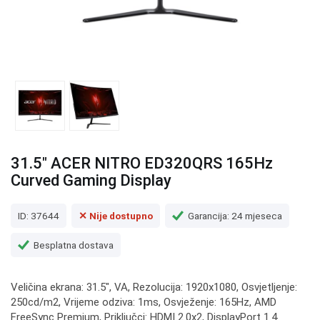
31.5" ACER NITRO ED320QRS 165Hz
Curved Gaming Display
ID: 37644
✕ Nije dostupno
Garancija: 24 mjeseca
Besplatna dostava
Veličina ekrana: 31.5", VA, Rezolucija: 1920x1080, Osvjetljenje:
250cd/m2, Vrijeme odziva: 1ms, Osvježenje: 165Hz, AMD
FreeSync Premium, Priključci: HDMI 2.0x2, DisplayPort 1.4