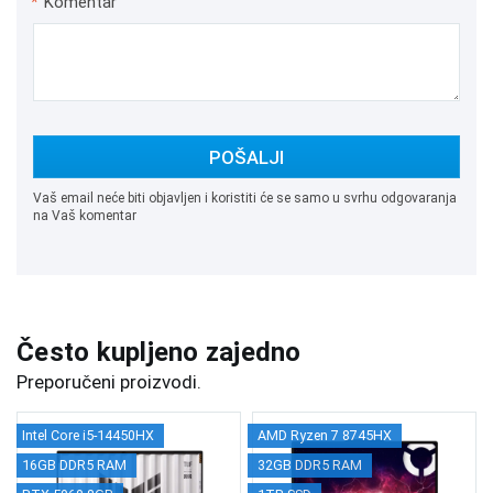
*
Komentar
POŠALJI
Vaš email neće biti objavljen i koristiti će se samo u svrhu odgovaranja
na Vaš komentar
Često kupljeno zajedno
Preporučeni proizvodi.
Intel Core i5-14450HX
AMD Ryzen 7 8745HX
16GB DDR5 RAM
32GB DDR5 RAM