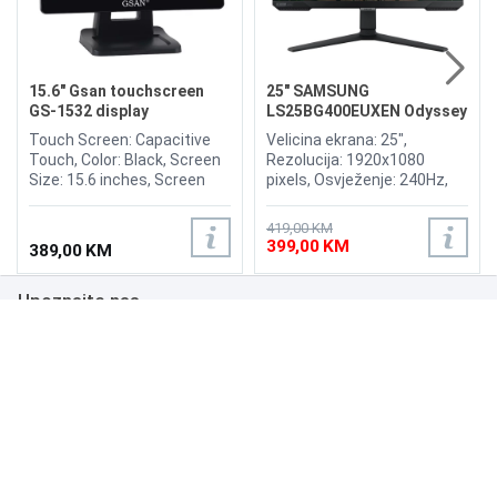
15.6" Gsan touchscreen
25" SAMSUNG
GS-1532 display
LS25BG400EUXEN Odyssey
G4 240Hz Display
Touch Screen: Capacitive
Velicina ekrana: 25",
Touch, Color: Black, Screen
Rezolucija: 1920x1080
Size: 15.6 inches, Screen
pixels, Osvježenje: 240Hz,
Ratio: 4:3, Viewing Angle:
AMD FreeSync Premium,
H150°/V130°, Brightness:
nVidia G-Sync, Osvjetljenje:
419,00 KM
300nits, OR (Optimum
400 cd/m², Vrijeme odziva:
399,00 KM
389,00 KM
Resolution): 1366*768, Input
1ms, Priključci: 2xHDMI,
Power: 12V, 3.0A, Input
Displayport
Upoznajte nas
Signal: RGB Analog, Input
Interfaces: VGA, Multimedia
interface, DC.
Poslovanje
Podrška
NAČINI PLAĆANJA