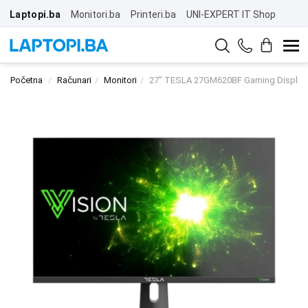
Laptopi.ba
Monitori.ba
Printeri.ba
UNI-EXPERT IT Shop
Početna
Računari
Monitori
27" TESLA 27GM620BF Gaming Display