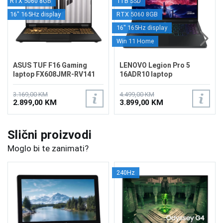
RTX 5060 8GB
1TB SSD
16" 165Hz display
RTX 5060 8GB
16" 165Hz display
Win 11 Home
ASUS TUF F16 Gaming
LENOVO Legion Pro 5
laptop FX608JMR-RV141
16ADR10 laptop
83LT000MUS
3.169,00 KM
4.499,00 KM
2.899,00 KM
3.899,00 KM
Slični proizvodi
Moglo bi te zanimati?
240Hz