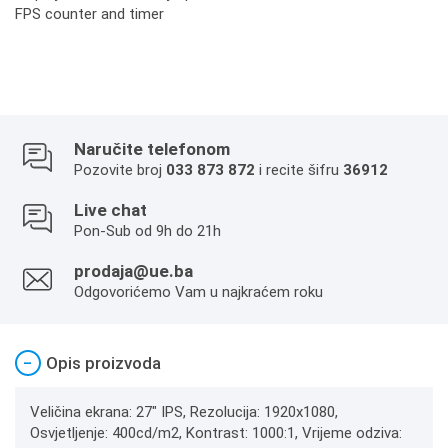
FPS counter and timer
Naručite telefonom
Pozovite broj
033 873 872
i recite šifru
36912
Live chat
Pon-Sub od 9h do 21h
prodaja@ue.ba
Odgovorićemo Vam u najkraćem roku
−
Opis proizvoda
Veličina ekrana: 27" IPS, Rezolucija: 1920x1080,
Osvjetljenje: 400cd/m2, Kontrast: 1000:1, Vrijeme odziva: