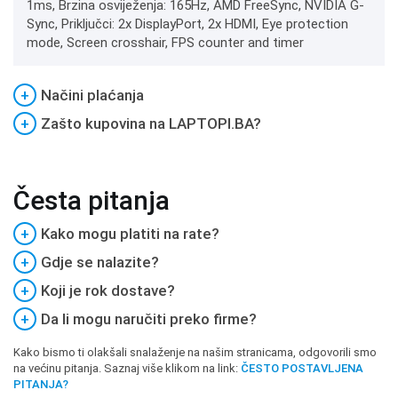
1ms, Brzina osviježenja: 165Hz, AMD FreeSync, NVIDIA G-
Sync, Priključci: 2x DisplayPort, 2x HDMI, Eye protection
mode, Screen crosshair, FPS counter and timer
+
Načini plaćanja
+
Zašto kupovina na LAPTOPI.BA?
Česta pitanja
+
Kako mogu platiti na rate?
+
Gdje se nalazite?
+
Koji je rok dostave?
+
Da li mogu naručiti preko firme?
Kako bismo ti olakšali snalaženje na našim stranicama, odgovorili smo
na većinu pitanja. Saznaj više klikom na link:
ČESTO POSTAVLJENA
PITANJA?