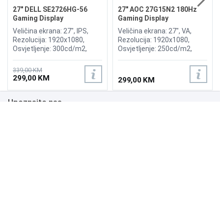
27" DELL SE2726HG-56
27" AOC 27G15N2 180Hz
Gaming Display
Gaming Display
Veličina ekrana: 27", IPS,
Veličina ekrana: 27", VA,
Rezolucija: 1920x1080,
Rezolucija: 1920x1080,
Osvjetljenje: 300cd/m2,
Osvjetljenje: 250cd/m2,
Vrijeme odziva: 1ms,
Vrijeme odziva: 1ms,
Osvježenje: 240Hz, AMD
Osvježenje: 180Hz,
339,00 KM
FreeSync Premium,
Priključci: HDMI 2.0,
299,00 KM
299,00 KM
Priključci: HDMI x2,
DisplayPort 1.4,
DisplayPort
Upoznajte nas
Poslovanje
Podrška
NAČINI PLAĆANJA