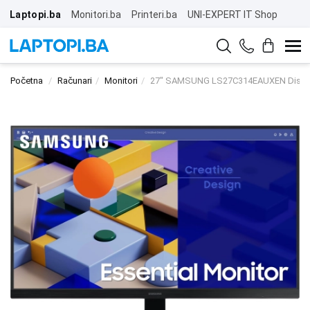
Laptopi.ba
Monitori.ba
Printeri.ba
UNI-EXPERT IT Shop
Početna
Računari
Monitori
27" SAMSUNG LS27C314EAUXEN Displ