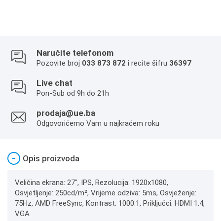
Naručite telefonom
Pozovite broj
033 873 872
i recite šifru
36397
Live chat
Pon-Sub od 9h do 21h
prodaja@ue.ba
Odgovorićemo Vam u najkraćem roku
−
Opis proizvoda
Veličina ekrana: 27", IPS, Rezolucija: 1920x1080,
Osvjetljenje: 250cd/m², Vrijeme odziva: 5ms, Osvježenje:
75Hz, AMD FreeSync, Kontrast: 1000:1, Priključci: HDMI 1.4,
VGA