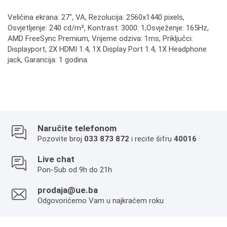
Veličina ekrana: 27", VA, Rezolucija: 2560x1440 pixels,
Osvjetljenje: 240 cd/m², Kontrast: 3000: 1,Osvježenje: 165Hz,
AMD FreeSync Premium, Vrijeme odziva: 1ms, Priključci:
Displayport, 2X HDMI 1.4, 1X Display Port 1.4, 1X Headphone
jack, Garancija: 1 godina.
Naručite telefonom
Pozovite broj
033 873 872
i recite šifru
40016
Live chat
Pon-Sub od 9h do 21h
prodaja@ue.ba
Odgovorićemo Vam u najkraćem roku