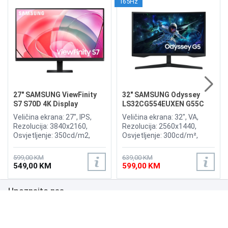
165Hz
27" SAMSUNG ViewFinity
32" SAMSUNG Odyssey
S7 S70D 4K Display
LS32CG554EUXEN G55C
165Hz Gaming Curved
Veličina ekrana: 27", IPS,
Veličina ekrana: 32", VA,
Display
Rezolucija: 3840x2160,
Rezolucija: 2560x1440,
Osvjetljenje: 350cd/m2,
Osvjetljenje: 300cd/m²,
Osvježenje: 60Hz, AMD
Vrijeme odziva: 1ms,
FreeSync, Vrijeme odziva:
Osvježenje: 165Hz, HDR10,
599,00 KM
639,00 KM
5ms, Priključci: HDMI,
AMD FreeSync Premium
549,00 KM
599,00 KM
Displayport
Pro, 1000R Curvature,
Priključci: HDMI, DisplayPort
Upoznajte nas
Poslovanje