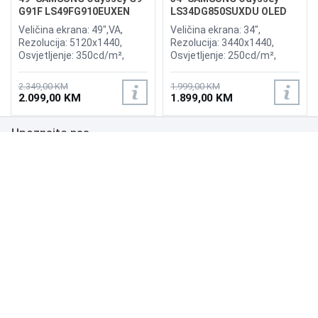
G91F LS49FG910EUXEN
LS34DG850SUXDU OLED
144Hz Gaming Curved
G8 175Hz Gaming Curved
Veličina ekrana: 49",VA,
Veličina ekrana: 34",
Display
Display
Rezolucija: 5120x1440,
Rezolucija: 3440x1440,
Osvjetljenje: 350cd/m²,
Osvjetljenje: 250cd/m²,
Vrijeme odziva:1ms,
Vrijeme odziva: 0,03ms,
Osvježenje: 144Hz, AMD
Osvježenje: 175Hz, AMD
2.349,00 KM
1.999,00 KM
FreeSync Premium Pro,
FreeSync Premium,
2.099,00 KM
1.899,00 KM
Priključci: 2xHDMI 2.1,
Wireless LAN, Bluetooth ,
DisplayPort, 2xUSB 3.2, USB-
Priključci: 2xHDMI,
Upoznajte nas
B
DisplayPort, 2xUSB 3.0,
Zvučnici:Adaptive Sound
Poslovanje
Podrška
NAČINI PLAĆANJA