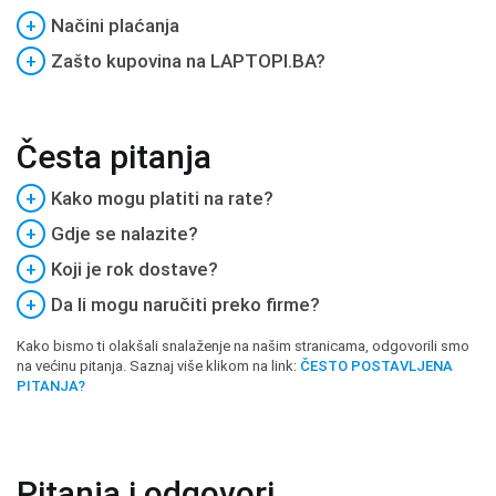
+
Načini plaćanja
+
Zašto kupovina na LAPTOPI.BA?
Česta pitanja
+
Kako mogu platiti na rate?
+
Gdje se nalazite?
+
Koji je rok dostave?
+
Da li mogu naručiti preko firme?
Kako bismo ti olakšali snalaženje na našim stranicama, odgovorili smo
na većinu pitanja. Saznaj više klikom na link:
ČESTO POSTAVLJENA
PITANJA?
Pitanja i odgovori