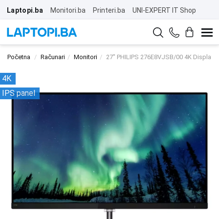
Laptopi.ba
Monitori.ba
Printeri.ba
UNI-EXPERT IT Shop
Početna
Računari
Monitori
27" PHILIPS 276E8VJSB/00 4K Display
4K
IPS panel