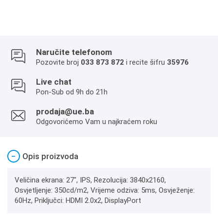
Naručite telefonom
Pozovite broj
033 873 872
i recite šifru
35976
Live chat
Pon-Sub od 9h do 21h
prodaja@ue.ba
Odgovorićemo Vam u najkraćem roku
−
Opis proizvoda
Veličina ekrana: 27", IPS, Rezolucija: 3840x2160,
Osvjetljenje: 350cd/m2, Vrijeme odziva: 5ms, Osvježenje:
60Hz, Priključci: HDMI 2.0x2, DisplayPort