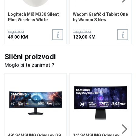
Logitech Miš M330 Silent
Wacom Grafički Tablet One
Plus Wireless White
by Wacom S New
55,00 KM
135,00 KM
49,00 KM
129,00 KM
Slični proizvodi
Moglo bi te zanimati?
49" SAMSUNG Odyssey G9
34" SAMSUNG Odyssey