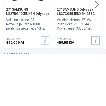
27" SAMSUNG
27" SAMSUNG Odyssey
LS27BG400EUXEN Odyssey
LS27CG554EUXEN G55C
G4 240Hz Display
165Hz Curved Display
Velicina ekrana: 27",
Veličina ekrana: 27",VA,
Rezolucija: 1920x1080
Rezolucija: 2560x1440,
pixels, Osvježenje: 240Hz,
Osvjetljenje: 300cd/m²,
AMD FreeSync Premium,
Vrijeme odziva: 1ms,
nVidia G-Sync, Osvjetljenje:
Osvježenje: 165Hz, AMD
469,00 KM
479,00 KM
400 cd/m², Vrijeme odziva:
FreeSync Premium Pro,
449,00 KM
459,00 KM
1ms, Priključci: 2xHDMI,
Priključci: HDMI, DisplayPort
Displayport 1.2
Upoznajte nas
Poslovanje
Podrška
NAČINI PLAĆANJA