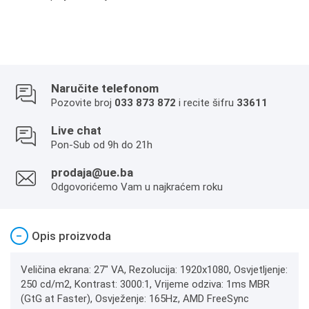
Naručite telefonom
Pozovite broj
033 873 872
i recite šifru
33611
Live chat
Pon-Sub od 9h do 21h
prodaja@ue.ba
Odgovorićemo Vam u najkraćem roku
−
Opis proizvoda
Veličina ekrana: 27" VA, Rezolucija: 1920x1080, Osvjetljenje:
250 cd/m2, Kontrast: 3000:1, Vrijeme odziva: 1ms MBR
(GtG at Faster), Osvježenje: 165Hz, AMD FreeSync