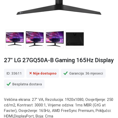
27" LG 27GQ50A-B Gaming 165Hz Display
ID: 33611
✕ Nije dostupno
Garancija: 36 mjeseci
Besplatna dostava
Veličina ekrana: 27" VA, Rezolucija: 1920x1080, Osvjetljenje: 250
cd/m2, Kontrast: 3000:1, Vrijeme odziva: 1ms MBR (GtG at
Faster), Osvježenje: 165Hz, AMD FreeSync Premium, Priključci:
HDMI,DisplayPort, Boja: Crna