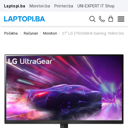
Laptopi.ba
Monitori.ba
Printeri.ba
UNI-EXPERT IT Shop
Početna
Računari
Monitori
27" LG 27GQ50A-B Gaming 165Hz Displ