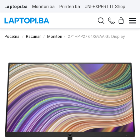
Laptopi.ba
Monitori.ba
Printeri.ba
UNI-EXPERT IT Shop
Početna
Računari
Monitori
27" HP P27 64X69AA G5 Display