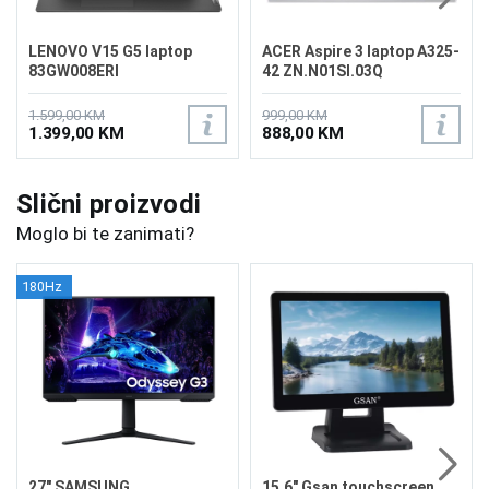
LENOVO V15 G5 laptop
ACER Aspire 3 laptop A325-
83GW008ERI
42 ZN.N01SI.03Q
1.599,00 KM
999,00 KM
1.399,00 KM
888,00 KM
Slični proizvodi
Moglo bi te zanimati?
180Hz
27" SAMSUNG
15.6" Gsan touchscreen