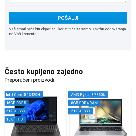
POŠALJI
Vaš email neće biti objavljen i koristiti će se samo u svrhu odgovaranja
na Vaš komentar
Često kupljeno zajedno
Preporučeni proizvodi.
Intel Core i5 13420H
AMD Ryzen 3 7330U
16GB DDR5
8GB DDR4 RAM
512GB SSD
512GB SSD
15.6" FHD