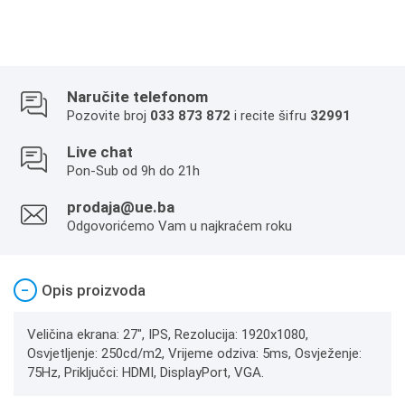
Naručite telefonom
Pozovite broj
033 873 872
i recite šifru
32991
Live chat
Pon-Sub od 9h do 21h
prodaja@ue.ba
Odgovorićemo Vam u najkraćem roku
−
Opis proizvoda
Veličina ekrana: 27", IPS, Rezolucija: 1920x1080,
Osvjetljenje: 250cd/m2, Vrijeme odziva: 5ms, Osvježenje:
75Hz, Priključci: HDMI, DisplayPort, VGA.