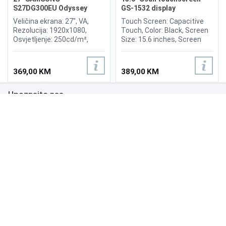
S27DG300EU Odyssey
GS-1532 display
Gaming G3 180Hz Display
Veličina ekrana: 27", VA,
Touch Screen: Capacitive
Rezolucija: 1920x1080,
Touch, Color: Black, Screen
Osvjetljenje: 250cd/m²,
Size: 15.6 inches, Screen
Vrijeme odziva: 1ms,
Ratio: 4:3, Viewing Angle:
Osvježenje: 180Hz,
H150°/V130°, Brightness:
FreeSync, Kontrast: 3.000:1,
300nits, OR (Optimum
369,00 KM
389,00 KM
Priključci: HDMI 1.4,
Resolution): 1366*768, Input
DisplayPort 1.4
Power: 12V, 3.0A, Input
Upoznajte nas
Signal: RGB Analog, Input
Interfaces: VGA, Multimedia
interface, DC.
Poslovanje
Podrška
NAČINI PLAĆANJA