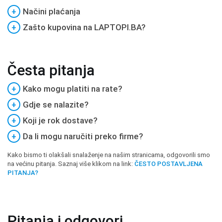
+
Načini plaćanja
+
Zašto kupovina na LAPTOPI.BA?
Česta pitanja
+
Kako mogu platiti na rate?
+
Gdje se nalazite?
+
Koji je rok dostave?
+
Da li mogu naručiti preko firme?
Kako bismo ti olakšali snalaženje na našim stranicama, odgovorili smo
na većinu pitanja. Saznaj više klikom na link:
ČESTO POSTAVLJENA
PITANJA?
Pitanja i odgovori