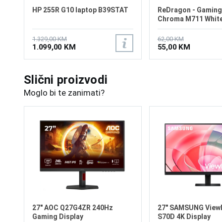
HP 255R G10 laptop B39STAT
ReDragon - Gaming
Chroma M711 Whit
1.329,00 KM
62,00 KM
1.099,00 KM
55,00 KM
Slični proizvodi
Moglo bi te zanimati?
27" AOC Q27G4ZR 240Hz
27" SAMSUNG ViewF
Gaming Display
S70D 4K Display