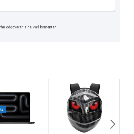
 svrhu odgovaranja na Vaš komentar
Ra
Hy
Hz
2