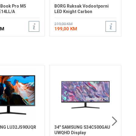
Book Pro M5
BORG Ruksak Vodootporni
E14LL/A
LED Knight Carbon
219,00 KM
KM
199,00 KM
32
S7
Ve
Re
Os
Os
Fr
Vr
6
HD
UNG LU32J590UQR
34" SAMSUNG S34C500GAU
UWQHD Display