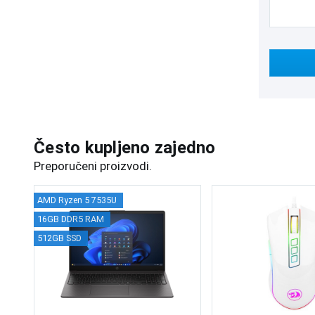
Često kupljeno zajedno
Preporučeni proizvodi.
AMD Ryzen 5 7535U
16GB DDR5 RAM
512GB SSD