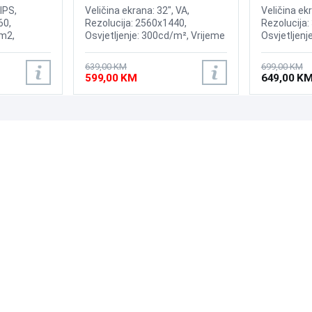
165Hz Gaming Curved Display
IPS,
Veličina ekrana: 32", VA,
Veličina ek
60,
Rezolucija: 2560x1440,
Rezolucija:
/m2,
Osvjetljenje: 300cd/m², Vrijeme
Osvjetljenj
AMD
odziva: 1ms, Osvježenje:
Kontrast; 3
dziva: 5ms,
165Hz, HDR10, AMD FreeSync
60Hz, AMD 
639,00 KM
699,00 KM
playport
Premium Pro, 1000R Curvature,
odziva: 4 ms
599,00 KM
649,00 K
Priključci: HDMI, DisplayPort
Displayport
PODRŠKA
PRATI NAS
Česta pitanja?
Reklamacije i povrati
Servis