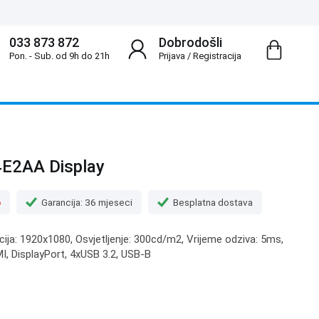
033 873 872
Dobrodošli
Pon. - Sub. od 9h do 21h
Prijava
/
Registracija
E2AA Display
o
Garancija: 36 mjeseci
Besplatna dostava
ucija: 1920x1080, Osvjetljenje: 300cd/m2, Vrijeme odziva: 5ms,
MI, DisplayPort, 4xUSB 3.2, USB-B