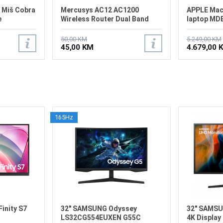
 Miš Cobra
Mercusys AC12 AC1200
APPLE Mac
e
Wireless Router Dual Band
laptop MD
50,00 KM
5.249,00 KM
45,00 KM
4.679,00 
165Hz
inity S7
32" SAMSUNG Odyssey
32" SAMS
LS32CG554EUXEN G55C
4K Display