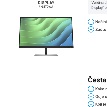
DISPLAY
Veličina e
6N4E2AA
DisplayPo
+
Načini
+
Zašto
Česta
+
Kako m
+
Gdje s
+
Koji j