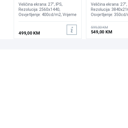
Veličina ekrana: 27", IPS,
Veličina ekrana: 27", 
Rezolucija: 2560x1440,
Rezolucija: 3840x21
Osvjetljenje: 400cd/m2, Vrijeme
Osvjetljenje: 350cd
odziva:0.3ms MPRT (1ms GtG),
Osvježenje: 60Hz, 
Osvježenje: 240Hz, Adaptive
FreeSync, Vrijeme o
599,00 KM
Sync, G-SYNC, Priključci: HDMI
Priključci: HDMI, Dis
549,00 KM
499,00 KM
2x 2.0, DisplayPort 1.4,
Zvučnici:2x2W
UPOZNAJTE NAS
POSLOVANJE
O nama
Uslovi poslovanja
Prodajna mjesta
Načini plaćanja
Kontaktirajte nas
Sigurnost plaćanja
Zašto kupiti od nas?
Načini dostave
NAČINI PLAĆANJA