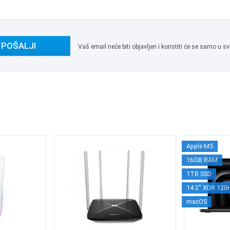
POŠALJI
Vaš email neće biti objavljen i koristiti će se samo u
Apple M5
16GB RAM
1TB SSD
14.2" XDR 120
macOS