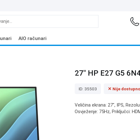
unari
AIO računari
27" HP E27 G5 6N4
ID: 35503
✕ Nije dostupn
Veličina ekrana: 27", IPS, Rezol
Osvježenje: 75Hz, Priključci: HD