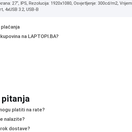
krana: 27", IPS, Rezolucija: 1920x1080, Osvjetljenje: 300cd/m2, Vrijem
rt, 4xUSB 3.2, USB-B
 plaćanja
 kupovina na LAPTOPI.BA?
 pitanja
ogu platiti na rate?
e nalazite?
e rok dostave?