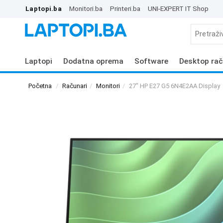
Laptopi.ba
Monitori.ba
Printeri.ba
UNI-EXPERT IT Shop
Laptopi
Dodatna oprema
Software
Desktop rač
Početna
Računari
Monitori
27" HP E27 G5 6N4E2AA Display