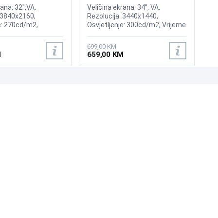
rana: 32",VA,
Veličina ekrana: 34", VA,
 3840x2160,
Rezolucija: 3440x1440,
e: 270cd/m2,
Osvjetljenje: 300cd/m2, Vrijeme
,000:1, Osvježenje:
odziva: 5ms, Osvježenje:
FreeSync, Vrijeme
100Hz,AMD FreeSync, Priključci:
699,00 KM
, Priključci: 2xHDMI,
2xHDMI 2.0, DisplayPort
M
659,00 KM
UNI-EXPERT D.O.O.
Adresa: Branislava Nušića 162, Sarajevo, 71000, BiH
Kontakt: 033 873 872
Email: prodaja@laptopi.ba
ID: 4245018500008
PDV: 245018500008