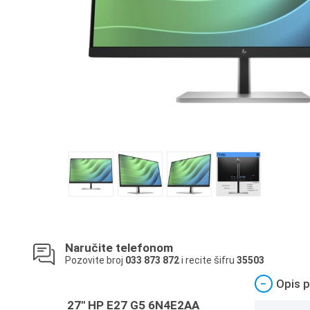
Naručite telefonom
Pozovite broj
033 873 872
i recite šifru
35503
−
Opis p
27" HP E27 G5 6N4E2AA