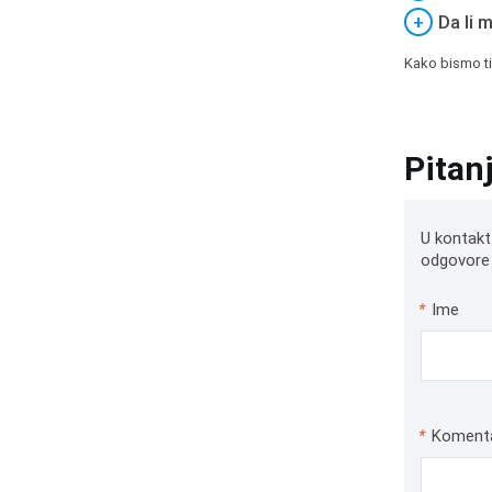
+
Da li 
Kako bismo ti
Pitan
U kontakt
odgovore 
*
Ime
*
Koment