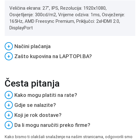
Veličina ekrana: 27", IPS, Rezolucija: 1920x1080,
Osvjetljenje: 300cd/m2, Vrijeme odziva: 1ms, Osvježenje:
165Hz, AMD Freesync Premium, Priključci: 2xHDMI 2.0,
DisplayPort
+
Načini plaćanja
+
Zašto kupovina na LAPTOPI.BA?
Česta pitanja
+
Kako mogu platiti na rate?
+
Gdje se nalazite?
+
Koji je rok dostave?
+
Da li mogu naručiti preko firme?
Kako bismo ti olakšali snalaženje na našim stranicama, odgovorili smo