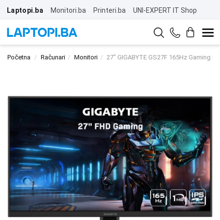
Laptopi.ba
Monitori.ba
Printeri.ba
UNI-EXPERT IT Shop
Početna
Računari
Monitori
27" GIGABYTE GS27F 165Hz Gaming Di