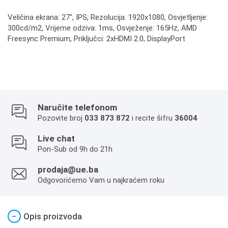
Veličina ekrana: 27", IPS, Rezolucija: 1920x1080, Osvjetljenje:
300cd/m2, Vrijeme odziva: 1ms, Osvježenje: 165Hz, AMD
Freesync Premium, Priključci: 2xHDMI 2.0, DisplayPort
Naručite telefonom
Pozovite broj
033 873 872
i recite šifru
36004
Live chat
Pon-Sub od 9h do 21h
prodaja@ue.ba
Odgovorićemo Vam u najkraćem roku
−
Opis proizvoda