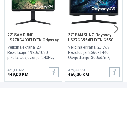
27" SAMSUNG
27" SAMSUNG Odyssey
LS27BG400EUXEN Odyssey
LS27CG554EUXEN G55C
G4 240Hz Display
165Hz Curved Display
Velicina ekrana: 27",
Veličina ekrana: 27",VA,
Rezolucija: 1920x1080
Rezolucija: 2560x1440,
pixels, Osvježenje: 240Hz,
Osvjetljenje: 300cd/m²,
AMD FreeSync Premium,
Vrijeme odziva: 1ms,
nVidia G-Sync, Osvjetljenje:
Osvježenje: 165Hz, AMD
469,00 KM
479,00 KM
400 cd/m², Vrijeme odziva:
FreeSync Premium Pro,
449,00 KM
459,00 KM
1ms, Priključci: 2xHDMI,
Priključci: HDMI, DisplayPort
Displayport 1.2
Upoznajte nas
Poslovanje
Podrška