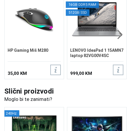
16GB DDR5 RAM
512GB SSD
HP Gaming Miš M280
LENOVO IdeaPad 1 15AMN7
laptop 82VG00V4SC
35,00 KM
999,00 KM
Slični proizvodi
Moglo bi te zanimati?
240Hz