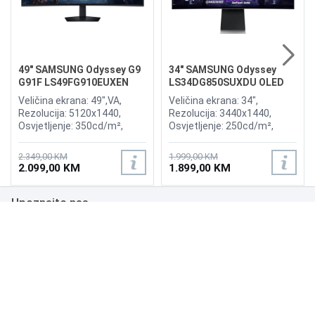
49" SAMSUNG Odyssey G9
34" SAMSUNG Odyssey
G91F LS49FG910EUXEN
LS34DG850SUXDU OLED
144Hz Gaming Curved
G8 175Hz Gaming Curved
Veličina ekrana: 49",VA,
Veličina ekrana: 34",
Display
Display
Rezolucija: 5120x1440,
Rezolucija: 3440x1440,
Osvjetljenje: 350cd/m²,
Osvjetljenje: 250cd/m²,
Vrijeme odziva:1ms,
Vrijeme odziva: 0,03ms,
Osvježenje: 144Hz, AMD
Osvježenje: 175Hz, AMD
2.349,00 KM
1.999,00 KM
FreeSync Premium Pro,
FreeSync Premium,
2.099,00 KM
1.899,00 KM
Priključci: 2xHDMI 2.1,
Wireless LAN, Bluetooth ,
DisplayPort, 2xUSB 3.2, USB-
Priključci: 2xHDMI,
Upoznajte nas
B
DisplayPort, 2xUSB 3.0,
Zvučnici:Adaptive Sound
Poslovanje
Podrška
NAČINI PLAĆANJA