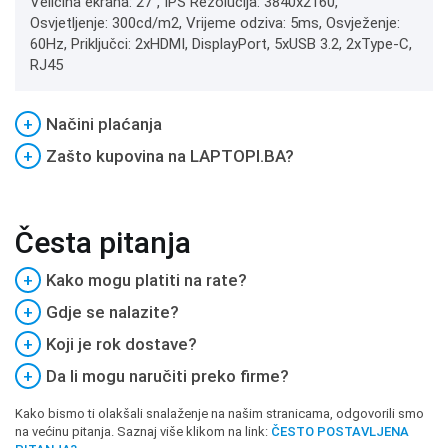
Veličina ekrana: 27", IPS Rezolucija: 3840x2160,
Osvjetljenje: 300cd/m2, Vrijeme odziva: 5ms, Osvježenje:
60Hz, Priključci: 2xHDMI, DisplayPort, 5xUSB 3.2, 2xType-C,
RJ45
+
Načini plaćanja
+
Zašto kupovina na LAPTOPI.BA?
Česta pitanja
+
Kako mogu platiti na rate?
+
Gdje se nalazite?
+
Koji je rok dostave?
+
Da li mogu naručiti preko firme?
Kako bismo ti olakšali snalaženje na našim stranicama, odgovorili smo
na većinu pitanja. Saznaj više klikom na link:
ČESTO POSTAVLJENA