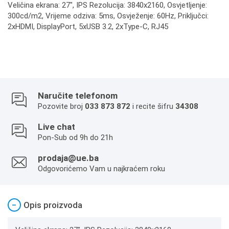
Veličina ekrana: 27", IPS Rezolucija: 3840x2160, Osvjetljenje:
300cd/m2, Vrijeme odziva: 5ms, Osvježenje: 60Hz, Priključci:
2xHDMI, DisplayPort, 5xUSB 3.2, 2xType-C, RJ45
Naručite telefonom
Pozovite broj
033 873 872
i recite šifru
34308
Live chat
Pon-Sub od 9h do 21h
prodaja@ue.ba
Odgovorićemo Vam u najkraćem roku
−
Opis proizvoda