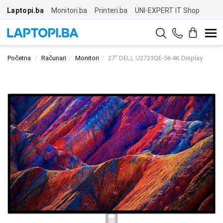
Laptopi.ba
Monitori.ba
Printeri.ba
UNI-EXPERT IT Shop
Početna
Računari
Monitori
27" DELL U2723QE-56 4K Display