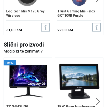
Logitech Miš M190 Grey
Trust Gaming Miš Felox
Wireless
GXT109B Purple
31,00 KM
29,00 KM
Slični proizvodi
Moglo bi te zanimati?
180Hz
27" SAMSUNG
15.6" Gsan touchscreen