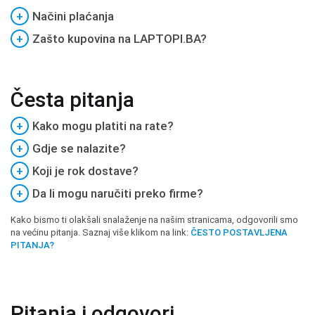
+
Načini plaćanja
+
Zašto kupovina na LAPTOPI.BA?
Česta pitanja
+
Kako mogu platiti na rate?
+
Gdje se nalazite?
+
Koji je rok dostave?
+
Da li mogu naručiti preko firme?
Kako bismo ti olakšali snalaženje na našim stranicama, odgovorili smo
na većinu pitanja. Saznaj više klikom na link:
ČESTO POSTAVLJENA
PITANJA?
Pitanja i odgovori