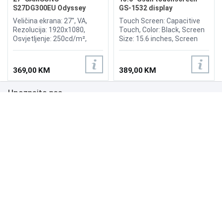
S27DG300EU Odyssey
GS-1532 display
Gaming G3 180Hz Display
Veličina ekrana: 27", VA,
Touch Screen: Capacitive
Rezolucija: 1920x1080,
Touch, Color: Black, Screen
Osvjetljenje: 250cd/m²,
Size: 15.6 inches, Screen
Vrijeme odziva: 1ms,
Ratio: 4:3, Viewing Angle:
Osvježenje: 180Hz,
H150°/V130°, Brightness:
FreeSync, Kontrast: 3.000:1,
300nits, OR (Optimum
369,00 KM
389,00 KM
Priključci: HDMI 1.4,
Resolution): 1366*768, Input
DisplayPort 1.4
Power: 12V, 3.0A, Input
Upoznajte nas
Signal: RGB Analog, Input
Interfaces: VGA, Multimedia
interface, DC.
Poslovanje
Podrška
NAČINI PLAĆANJA