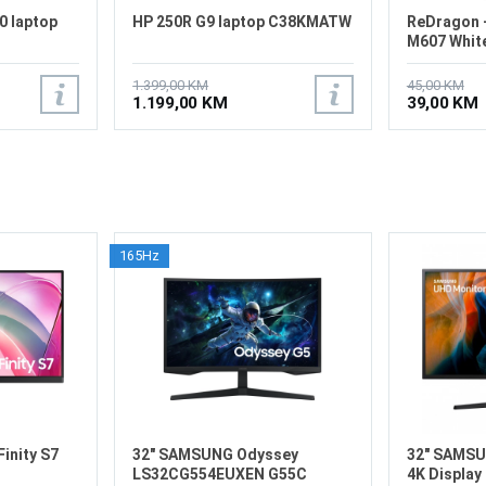
0 laptop
HP 250R G9 laptop C38KMATW
ReDragon -
M607 Whit
1.399,00 KM
45,00 KM
1.199,00 KM
39,00 KM
165Hz
inity S7
32" SAMSUNG Odyssey
32" SAMS
LS32CG554EUXEN G55C
4K Display