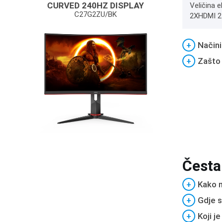
CURVED 240HZ DISPLAY
Veličina e
C27G2ZU/BK
2XHDMI 2.
+
Načini
+
Zašto
Česta
+
Kako m
+
Gdje s
+
Koji j