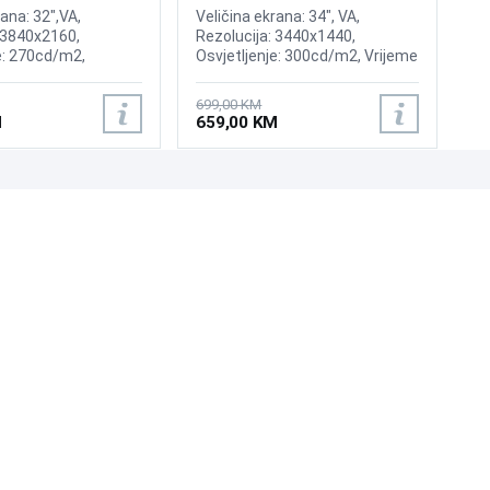
rana: 32",VA,
Veličina ekrana: 34", VA,
 3840x2160,
Rezolucija: 3440x1440,
e: 270cd/m2,
Osvjetljenje: 300cd/m2, Vrijeme
,000:1, Osvježenje:
odziva: 5ms, Osvježenje:
FreeSync, Vrijeme
100Hz,AMD FreeSync, Priključci:
699,00 KM
, Priključci: 2xHDMI,
2xHDMI 2.0, DisplayPort
M
659,00 KM
UNI-EXPERT D.O.O.
Adresa: Branislava Nušića 162, Sarajevo, 71000, BiH
Kontakt: 033 873 872
Email: prodaja@laptopi.ba
ID: 4245018500008
PDV: 245018500008