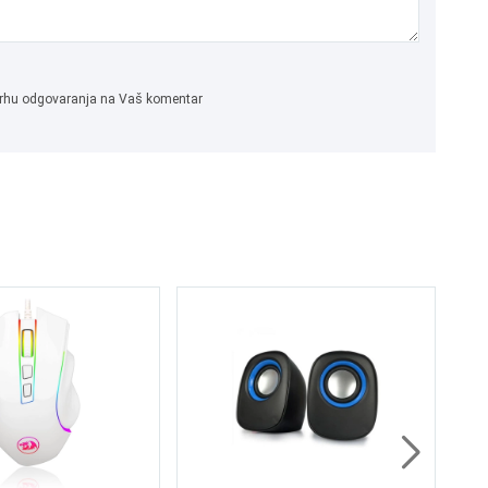
 svrhu odgovaranja na Vaš komentar
OK
S2
45
4