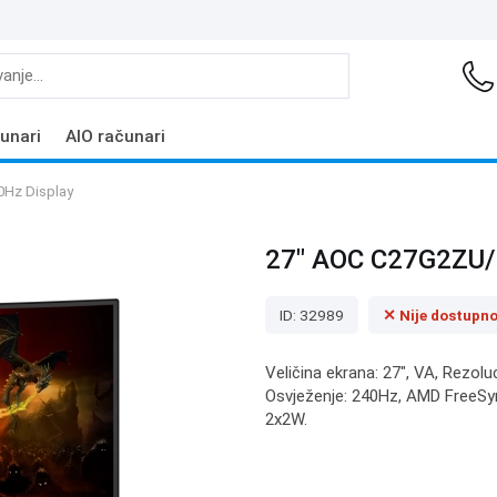
unari
AIO računari
0Hz Display
27" AOC C27G2ZU/
ID: 32989
✕ Nije dostupn
Veličina ekrana: 27", VA, Rezolu
Osvježenje: 240Hz, AMD FreeSync
2x2W.