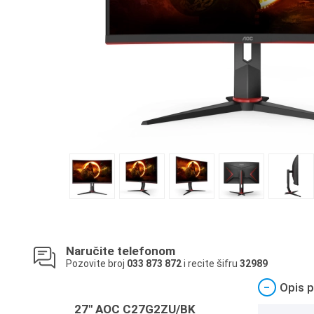
Naručite telefonom
Pozovite broj
033 873 872
i recite šifru
32989
−
Opis p
27" AOC C27G2ZU/BK