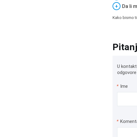
+
Da li 
Kako bismo ti
Pitan
U kontakt
odgovore 
*
Ime
*
Koment