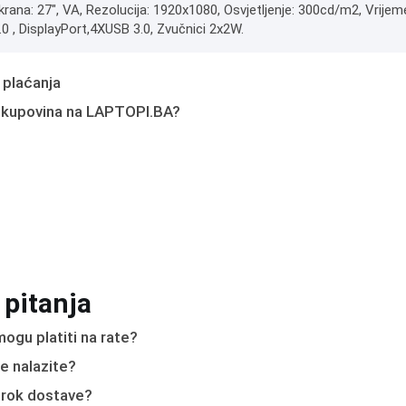
krana: 27", VA, Rezolucija: 1920x1080, Osvjetljenje: 300cd/m2, Vrije
0 , DisplayPort,4XUSB 3.0, Zvučnici 2x2W.
 plaćanja
 kupovina na LAPTOPI.BA?
 pitanja
ogu platiti na rate?
e nalazite?
e rok dostave?