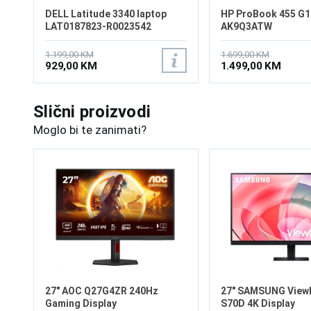
DELL Latitude 3340 laptop
HP ProBook 455 G1
LAT0187823-R0023542
AK9Q3ATW
1.199,00 KM
1.699,00 KM
929,00 KM
1.499,00 KM
Slični proizvodi
Moglo bi te zanimati?
27" AOC Q27G4ZR 240Hz
27" SAMSUNG ViewF
Gaming Display
S70D 4K Display