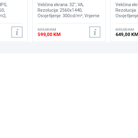
165Hz Gaming Curved Display
IPS,
Veličina ekrana: 32", VA,
Veličina ek
60,
Rezolucija: 2560x1440,
Rezolucija:
/m2,
Osvjetljenje: 300cd/m², Vrijeme
Osvjetljenj
AMD
odziva: 1ms, Osvježenje:
Kontrast; 3
dziva: 5ms,
165Hz, HDR10, AMD FreeSync
60Hz, AMD 
639,00 KM
699,00 KM
playport
Premium Pro, 1000R Curvature,
odziva: 4 ms
599,00 KM
649,00 K
Priključci: HDMI, DisplayPort
Displayport
PODRŠKA
PRATI NAS
Česta pitanja?
Reklamacije i povrati
Servis