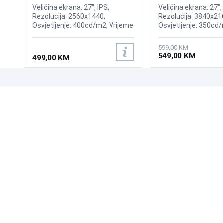
Veličina ekrana: 27", IPS,
Veličina ekrana: 27", 
Rezolucija: 2560x1440,
Rezolucija: 3840x21
Osvjetljenje: 400cd/m2, Vrijeme
Osvjetljenje: 350cd
odziva:0.3ms MPRT (1ms GtG),
Osvježenje: 60Hz, 
Osvježenje: 240Hz, Adaptive
FreeSync, Vrijeme o
599,00 KM
Sync, G-SYNC, Priključci: HDMI
Priključci: HDMI, Dis
549,00 KM
499,00 KM
2x 2.0, DisplayPort 1.4,
Zvučnici:2x2W
UPOZNAJTE NAS
POSLOVANJE
O nama
Uslovi poslovanja
Prodajna mjesta
Načini plaćanja
Kontaktirajte nas
Sigurnost plaćanja
Zašto kupiti od nas?
Načini dostave
NAČINI PLAĆANJA