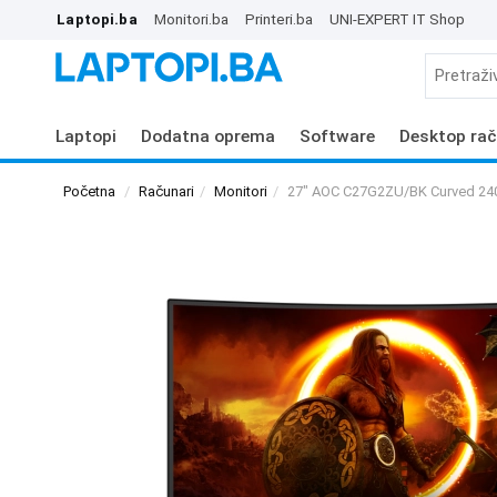
Laptopi.ba
Monitori.ba
Printeri.ba
UNI-EXPERT IT Shop
Laptopi
Dodatna oprema
Software
Desktop rač
Početna
Računari
Monitori
27" AOC C27G2ZU/BK Curved 24