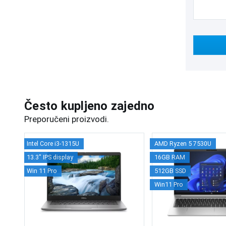
Često kupljeno zajedno
Preporučeni proizvodi.
Intel Core i3-1315U
AMD Ryzen 5 7530U
13.3" IPS display
16GB RAM
Win 11 Pro
512GB SSD
Win11 Pro