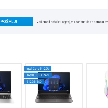
POŠALJI
Vaš email neće biti objavljen i koristiti će se samo u
Intel Core 5 120U
16GB DDR4 RAM
512GB SSD