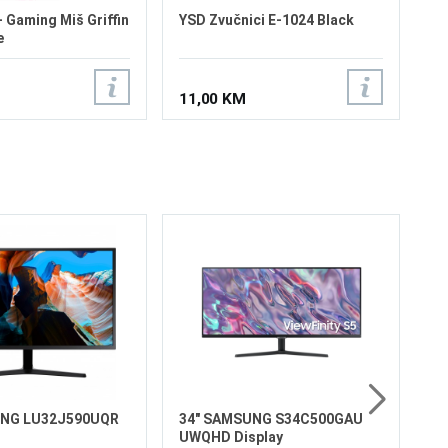
 Gaming Miš Griffin
YSD Zvučnici E-1024 Black
e
11,00 KM
32
S7
Ve
Re
Os
Os
Fr
Vr
6
HD
UNG LU32J590UQR
34" SAMSUNG S34C500GAU
UWQHD Display