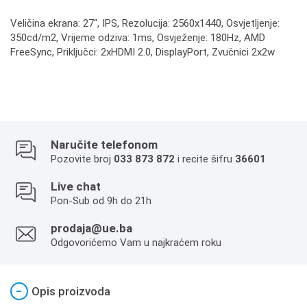
Veličina ekrana: 27", IPS, Rezolucija: 2560x1440, Osvjetljenje:
350cd/m2, Vrijeme odziva: 1ms, Osvježenje: 180Hz, AMD
FreeSync, Priključci: 2xHDMI 2.0, DisplayPort, Zvučnici 2x2w
Naručite telefonom
Pozovite broj
033 873 872
i recite šifru
36601
Live chat
Pon-Sub od 9h do 21h
prodaja@ue.ba
Odgovorićemo Vam u najkraćem roku
−
Opis proizvoda