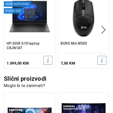
16GB DDR5 RAM
512GB SSD
HP 255R G10 laptop
BORG Miš MS03
C8JN1AT
1.099,00 KM
7,00 KM
Slični proizvodi
Moglo bi te zanimati?