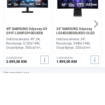
49" SAMSUNG Odyssey G9
34" SAMSUNG Odyssey
G91F LS49FG910EUXEN
LS34DG850SUXDU OLED
144Hz Gaming Curved
G8 175Hz Gaming Curved
Veličina ekrana: 49",VA,
Veličina ekrana: 34",
Display
Display
Rezolucija: 5120x1440,
Rezolucija: 3440x1440,
Osvjetljenje: 350cd/m²,
Osvjetljenje: 250cd/m²,
Vrijeme odziva:1ms,
Vrijeme odziva: 0,03ms,
Osvježenje: 144Hz, AMD
Osvježenje: 175Hz, AMD
2.349,00 KM
1.999,00 KM
FreeSync Premium Pro,
FreeSync Premium,
2.099,00 KM
1.899,00 KM
Priključci: 2xHDMI 2.1,
Wireless LAN, Bluetooth ,
DisplayPort, 2xUSB 3.2, USB-
Priključci: 2xHDMI,
Upoznajte nas
B
DisplayPort, 2xUSB 3.0,
Zvučnici:Adaptive Sound
Poslovanje
Podrška