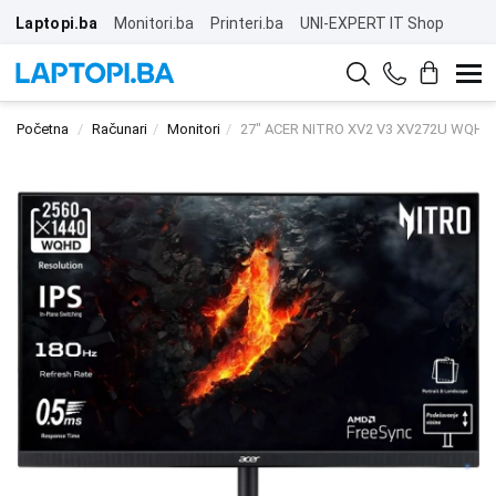
Laptopi.ba
Monitori.ba
Printeri.ba
UNI-EXPERT IT Shop
Početna
Računari
Monitori
27" ACER NITRO XV2 V3 XV272U WQHD 