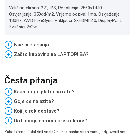
Veličina ekrana: 27", IPS, Rezolucija: 2560x1440,
Osvjetljenje: 350cd/m2, Vrijeme odziva: 1ms, Osvježenje:
180Hz, AMD FreeSync, Priključci: 2xHDMI 2.0, DisplayPort,
Zvučnici 2x2w
+
Načini plaćanja
+
Zašto kupovina na LAPTOPI.BA?
Česta pitanja
+
Kako mogu platiti na rate?
+
Gdje se nalazite?
+
Koji je rok dostave?
+
Da li mogu naručiti preko firme?
Kako bismo ti olakšali snalaženje na našim stranicama, odgovorili smo