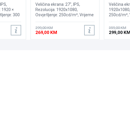
Display
Gaming G3
IPS,
Veličina ekrana: 27", IPS,
Veličina ekr
: 1920 ×
Rezolucija: 1920x1080,
1920x1080, 
tljenje: 300
Osvjetljenje: 250cd/m², Vrijeme
250cd/m², 
va: 1 ms
odziva: 5ms, Osvježenje:
Osvježenje
 144 Hz,
120Hz, Priključci: 2x HDMI, Eye
Kontrast: 3.
299,00 KM
359,00 KM
učci: 2×
Saver Mode, Flicker Free
HDMI 2.0, D
269,00 KM
299,00 K
00 mm,
Type-A, Ula
ekrana
a zaštitu
)
PODRŠKA
PRATI NAS
Česta pitanja?
Reklamacije i povrati
Servis