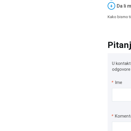
+
Da li 
Kako bismo ti
Pitan
U kontakt
odgovore 
*
Ime
*
Koment