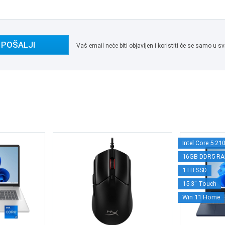
POŠALJI
Vaš email neće biti objavljen i koristiti će se samo u
Intel Core 5 21
16GB DDR5 R
1TB SSD
15.3" Touch
Win 11 Home