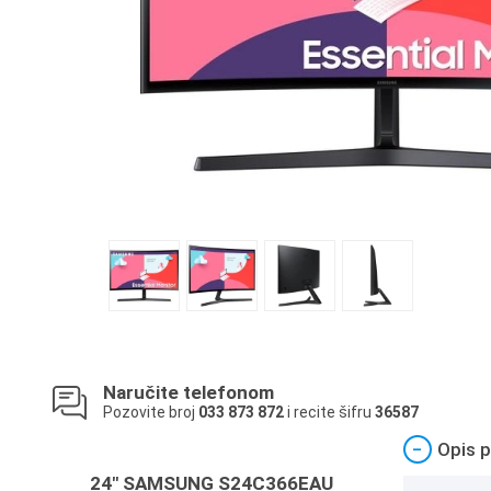
Naručite telefonom
Pozovite broj
033 873 872
i recite šifru
36587
−
Opis p
24" SAMSUNG S24C366EAU