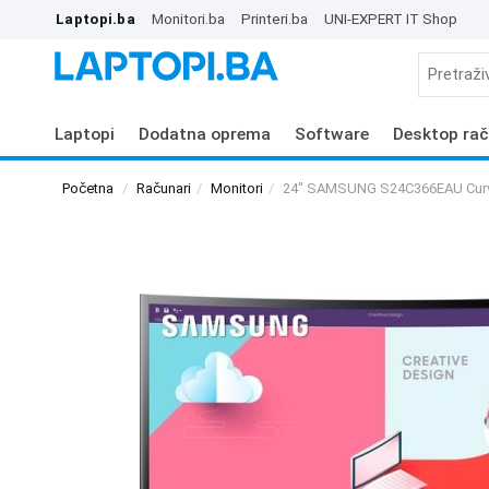
Laptopi.ba
Monitori.ba
Printeri.ba
UNI-EXPERT IT Shop
Laptopi
Dodatna oprema
Software
Desktop rač
Početna
Računari
Monitori
24" SAMSUNG S24C366EAU Curv