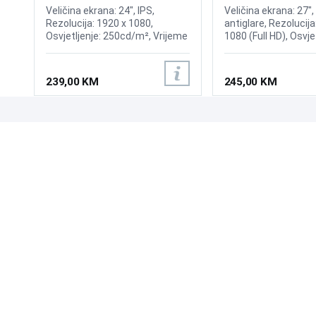
S3 S32GF 120Hz Display
Veličina ekrana: 24", IPS,
Veličina ekrana: 27", 
Rezolucija: 1920 x 1080,
antiglare, Rezolucija
Osvjetljenje: 250cd/m², Vrijeme
1080 (Full HD), Osvje
odziva: 5ms, Osvježenje:
cd/m², Vrijeme odzi
120Hz, Priključci: 2xHDMI
(MPRT), Osvježenje:
AMD FreeSync, Priklj
239,00 KM
245,00 KM
HDMI, VESA 100 × 1
mogućnost nagiba 
(Tilt), tehnologija z
očiju (Low Blue Light
UPOZNAJTE NAS
POSLOVANJE
O nama
Uslovi poslovanja
Prodajna mjesta
Načini plaćanja
Kontaktirajte nas
Sigurnost plaćanja
Zašto kupiti od nas?
Načini dostave
NAČINI PLAĆANJA