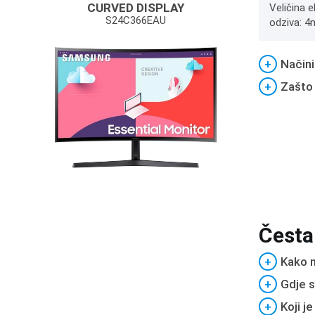
CURVED DISPLAY
Veličina 
S24C366EAU
odziva: 4
+
Načini
+
Zašto
Česta
+
Kako m
+
Gdje s
+
Koji j