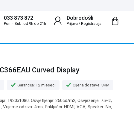
033 873 872
Dobrodošli
Pon. - Sub. od 9h do 21h
Prijava
/
Registracija
366EAU Curved Display
o
Garancija: 12 mjeseci
Cijena dostave: 8KM
cija: 1920x1080, Osvjetljenje: 250cd/m2, Osvježenje: 75Hz,
 Vrijeme odziva: 4ms, Priključci: HDMI, VGA, Speaker: No,