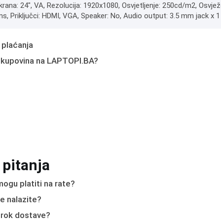
ekrana: 24", VA, Rezolucija: 1920x1080, Osvjetljenje: 250cd/m2, Osvj
ms, Priključci: HDMI, VGA, Speaker: No, Audio output: 3.5 mm jack x 1
 plaćanja
 kupovina na LAPTOPI.BA?
 pitanja
ogu platiti na rate?
e nalazite?
e rok dostave?