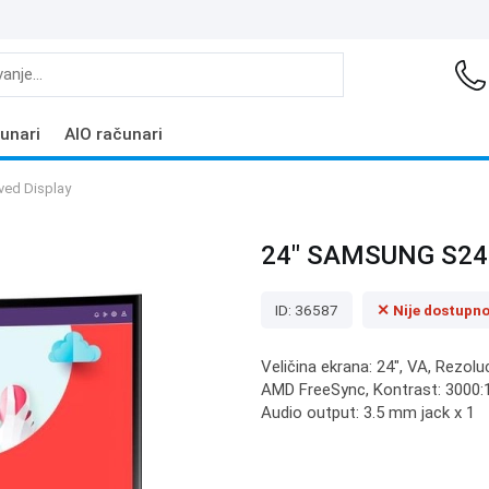
unari
AIO računari
ed Display
24" SAMSUNG S24C
ID: 36587
✕ Nije dostupn
Veličina ekrana: 24", VA, Rezolu
AMD FreeSync, Kontrast: 3000:1,
Audio output: 3.5 mm jack x 1