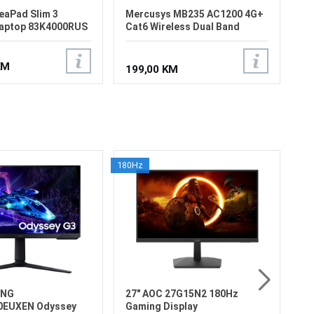
eaPad Slim 3
Mercusys MB235 AC1200 4G+
laptop 83K4000RUS
Cat6 Wireless Dual Band
Router
KM
199,00 KM
180Hz
27
Ga
Ve
Re
Os
od
24
33
Pr
2
Di
UNG
27" AOC 27G15N2 180Hz
0EUXEN Odyssey
Gaming Display