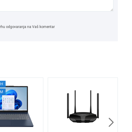
 svrhu odgovaranja na Vaš komentar
0H
Hy
AM
Fu
1