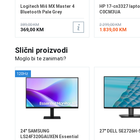
Logitech Miš MX Master 4
HP 17-cn3327 lapt
Bluetooth Pale Grey
C0CM3UA
389,00 KM
2.299,00 KM
369,00 KM
1.839,00 KM
Slični proizvodi
Moglo bi te zanimati?
120Hz
24" SAMSUNG
27" DELL SE2726H-5
LS24F320GAUXEN Essential