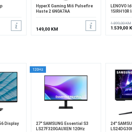
op
HyperX Gaming Miš Pulsefire
LENOVO Id
Haste 2 6N0A7AA
15IRH10R 
1.899,00 KM
1.539,00 
149,00 KM
120Hz
6 Display
27" SAMSUNG Essential S3
24" SAMS
LS27F320GAUXEN 120Hz
LS24DG30