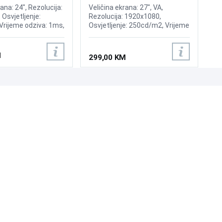
0D 180Hz Display
ana: 24", Rezolucija:
Veličina ekrana: 27", VA,
Osvjetljenje:
Rezolucija: 1920x1080,
Vrijeme odziva: 1ms,
Osvjetljenje: 250cd/m2, Vrijeme
: 180Hz, FreeSync,
odziva: 1ms, Osvježenje:
000:1, Priključci:
180Hz, Priključci: HDMI 2.0,
isplayPort 1.4, USB
DisplayPort 1.4,
M
299,00 KM
z za slušalice, Pivot
UNI-EXPERT D.O.O.
Adresa: Branislava Nušića 162, Sarajevo, 71000, BiH
Kontakt: 033 873 872
Email: prodaja@laptopi.ba
ID: 4245018500008
PDV: 245018500008