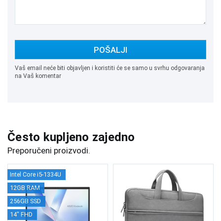
POŠALJI
Vaš email neće biti objavljen i koristiti će se samo u svrhu odgovaranja
na Vaš komentar
Često kupljeno zajedno
Preporučeni proizvodi.
Intel Core i5-1334U
12GB RAM
256GB SSD
14" FHD