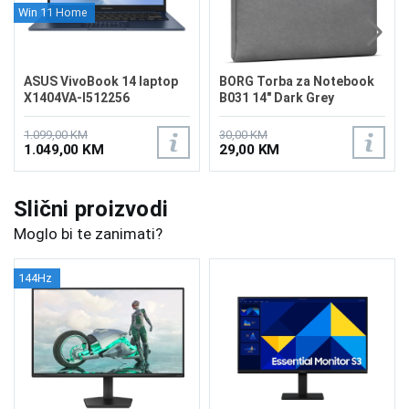
Win 11 Home
ASUS VivoBook 14 laptop
BORG Torba za Notebook
X1404VA-I512256
B031 14" Dark Grey
1.099,00 KM
30,00 KM
1.049,00 KM
29,00 KM
Slični proizvodi
Moglo bi te zanimati?
144Hz