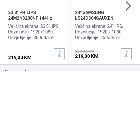
23.8" PHILIPS
24" SAMSUNG
24M2N3200NF 144Hz
LS24D304GAUXEN
Gaming Display
Essential S30GD 100Hz
Veličina ekrana: 23.8", IPS,
Veličina ekrana: 24", IPS,
Display
Rezolucija: 1920x1080,
Rezolucija: 1920 x 1080,
Osvjetljenje: 300cd/m²,
Osvjetljenje: 250cd/m²,
Vrijeme odziva: 4ms,
Vrijeme odziva: 5ms,
Osvježenje: 144Hz,
Osvježenje: 100Hz,
229,00 KM
Priključci: DP, HDMI
Kontrast: 1.000:1, Priključci:
219,00 KM
219,00 KM
HDMI 1.4, D-Sub, Speaker: No
Upoznajte nas
Poslovanje
Podrška
NAČINI PLAĆANJA