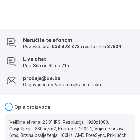
Naručite telefonom
Pozovite broj
033 873 872
i recite šifru
37834
Live chat
Pon-Sub od 9h do 21h
prodaja@ue.ba
Odgovorićemo Vam u najkraćem roku
−
Opis proizvoda
Veličina ekrana: 23.8" IPS, Rezolucija: 1920x1080,
Osvjetljenje: 330cd/m2, Kontrast: 1000:1, Vrijeme odziva:
6ms, Brzina osviježenja: 100Hz, AMD FreeSync, Priključci: