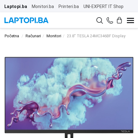
Laptopi.ba
Monitori.ba
Printeri.ba
UNI-EXPERT IT Shop
Početna
Računari
Monitori
23.8" TESLA 24MC346BF Display