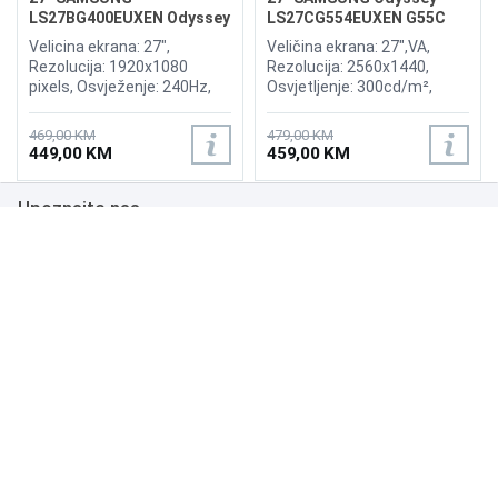
LS27BG400EUXEN Odyssey
LS27CG554EUXEN G55C
G4 240Hz Display
165Hz Curved Display
Velicina ekrana: 27",
Veličina ekrana: 27",VA,
Rezolucija: 1920x1080
Rezolucija: 2560x1440,
pixels, Osvježenje: 240Hz,
Osvjetljenje: 300cd/m²,
AMD FreeSync Premium,
Vrijeme odziva: 1ms,
nVidia G-Sync, Osvjetljenje:
Osvježenje: 165Hz, AMD
469,00 KM
479,00 KM
400 cd/m², Vrijeme odziva:
FreeSync Premium Pro,
449,00 KM
459,00 KM
1ms, Priključci: 2xHDMI,
Priključci: HDMI, DisplayPort
Displayport 1.2
Upoznajte nas
Poslovanje
Podrška
NAČINI PLAĆANJA