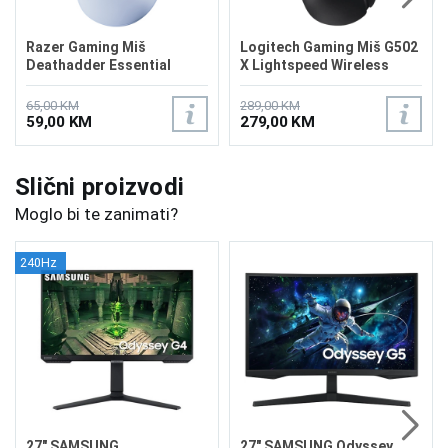
Razer Gaming Miš
Logitech Gaming Miš G502
Deathadder Essential
X Lightspeed Wireless
White
65,00 KM
289,00 KM
59,00 KM
279,00 KM
Slični proizvodi
Moglo bi te zanimati?
240Hz
27" SAMSUNG
27" SAMSUNG Odyssey