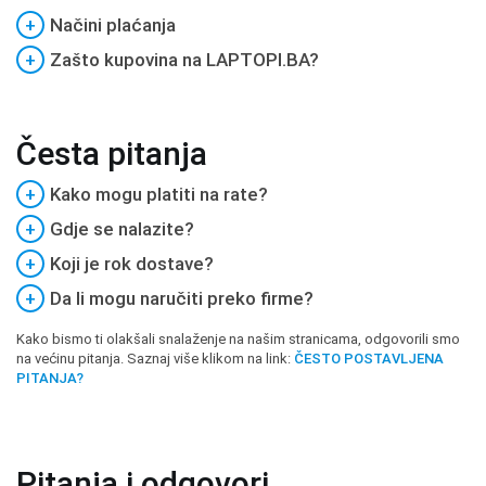
+
Načini plaćanja
+
Zašto kupovina na LAPTOPI.BA?
Česta pitanja
+
Kako mogu platiti na rate?
+
Gdje se nalazite?
+
Koji je rok dostave?
+
Da li mogu naručiti preko firme?
Kako bismo ti olakšali snalaženje na našim stranicama, odgovorili smo
na većinu pitanja. Saznaj više klikom na link:
ČESTO POSTAVLJENA
PITANJA?
Pitanja i odgovori