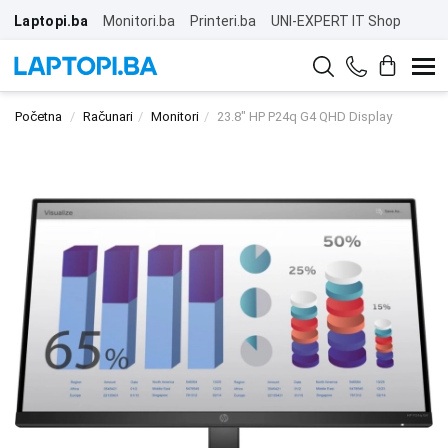
Laptopi.ba
Monitori.ba
Printeri.ba
UNI-EXPERT IT Shop
Početna
Računari
Monitori
23.8" HP P24q G4 QHD Display