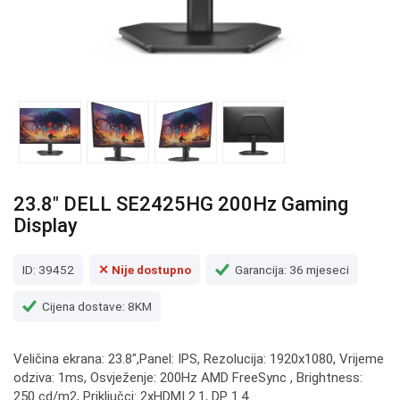
23.8" DELL SE2425HG 200Hz Gaming
Display
ID: 39452
✕ Nije dostupno
Garancija: 36 mjeseci
Cijena dostave: 8KM
Veličina ekrana: 23.8",Panel: IPS, Rezolucija: 1920x1080, Vrijeme
odziva: 1ms, Osvježenje: 200Hz AMD FreeSync , Brightness:
250 cd/m2, Priključci: 2xHDMI 2.1, DP 1.4