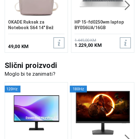
OKADE Ruksak za
HP 15-fd0250wm laptop
Notebook S64 14" Bež
BY0S6UA/16GB
1.449,00 KM
1.229,00 KM
49,00 KM
Slični proizvodi
Moglo bi te zanimati?
120Hz
180Hz