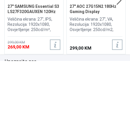
27" SAMSUNG Essential S3
27" AOC 27G15N2 180Hz
LS27F320GAUXEN 120Hz
Gaming Display
Display
Veličina ekrana: 27", IPS,
Veličina ekrana: 27", VA,
Rezolucija: 1920x1080,
Rezolucija: 1920x1080,
Osvjetljenje: 250cd/m²,
Osvjetljenje: 250cd/m2,
Vrijeme odziva: 5ms,
Vrijeme odziva: 1ms,
Osvježenje: 120Hz,
Osvježenje: 180Hz,
299,00 KM
Priključci: 2x HDMI, Eye
Priključci: HDMI 2.0,
269,00 KM
299,00 KM
Saver Mode, Flicker Free
DisplayPort 1.4,
Upoznajte nas
Poslovanje
Podrška
NAČINI PLAĆANJA