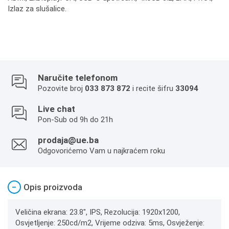
Izlaz za slušalice.
Naručite telefonom
Pozovite broj
033 873 872
i recite šifru
33094
Live chat
Pon-Sub od 9h do 21h
prodaja@ue.ba
Odgovorićemo Vam u najkraćem roku
−
Opis proizvoda
Veličina ekrana: 23.8", IPS, Rezolucija: 1920x1200,
Osvjetljenje: 250cd/m2, Vrijeme odziva: 5ms, Osvježenje: