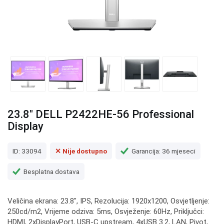
23.8" DELL P2422HE-56 Professional
Display
ID: 33094
✕ Nije dostupno
Garancija: 36 mjeseci
Besplatna dostava
Veličina ekrana: 23.8", IPS, Rezolucija: 1920x1200, Osvjetljenje:
250cd/m2, Vrijeme odziva: 5ms, Osvježenje: 60Hz, Priključci:
HDMI, 2xDisplayPort, USB-C upstream, 4xUSB 3.2, LAN, Pivot,