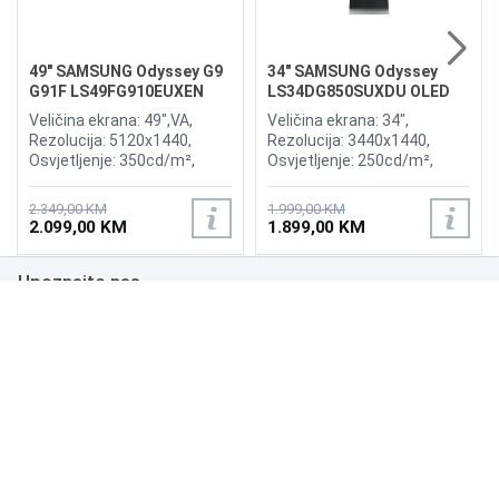
49" SAMSUNG Odyssey G9
34" SAMSUNG Odyssey
G91F LS49FG910EUXEN
LS34DG850SUXDU OLED
144Hz Gaming Curved
G8 175Hz Gaming Curved
Veličina ekrana: 49",VA,
Veličina ekrana: 34",
Display
Display
Rezolucija: 5120x1440,
Rezolucija: 3440x1440,
Osvjetljenje: 350cd/m²,
Osvjetljenje: 250cd/m²,
Vrijeme odziva:1ms,
Vrijeme odziva: 0,03ms,
Osvježenje: 144Hz, AMD
Osvježenje: 175Hz, AMD
2.349,00 KM
1.999,00 KM
FreeSync Premium Pro,
FreeSync Premium,
2.099,00 KM
1.899,00 KM
Priključci: 2xHDMI 2.1,
Wireless LAN, Bluetooth ,
DisplayPort, 2xUSB 3.2, USB-
Priključci: 2xHDMI,
Upoznajte nas
B
DisplayPort, 2xUSB 3.0,
Zvučnici:Adaptive Sound
Poslovanje
Podrška
NAČINI PLAĆANJA