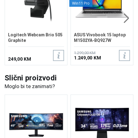
Win11 Pro
Logitech Webcam Brio 505
ASUS Vivobook 15 laptop
Graphite
M1502YA-BQ927W
1.299,00 KM
1.249,00 KM
249,00 KM
Slični proizvodi
Moglo bi te zanimati?