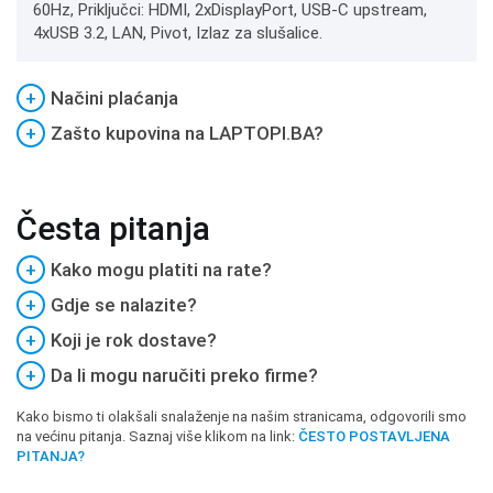
60Hz, Priključci: HDMI, 2xDisplayPort, USB-C upstream,
4xUSB 3.2, LAN, Pivot, Izlaz za slušalice.
+
Načini plaćanja
+
Zašto kupovina na LAPTOPI.BA?
Česta pitanja
+
Kako mogu platiti na rate?
+
Gdje se nalazite?
+
Koji je rok dostave?
+
Da li mogu naručiti preko firme?
Kako bismo ti olakšali snalaženje na našim stranicama, odgovorili smo
na većinu pitanja. Saznaj više klikom na link:
ČESTO POSTAVLJENA
PITANJA?